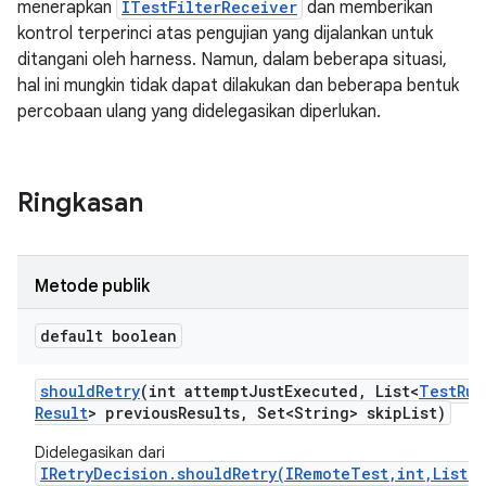
menerapkan
ITestFilterReceiver
dan memberikan
kontrol terperinci atas pengujian yang dijalankan untuk
ditangani oleh harness. Namun, dalam beberapa situasi,
hal ini mungkin tidak dapat dilakukan dan beberapa bentuk
percobaan ulang yang didelegasikan diperlukan.
Ringkasan
Metode publik
default boolean
should
Retry
(int attempt
Just
Executed
,
List<
Test
Run
Result
> previous
Results
,
Set<String> skip
List)
Didelegasikan dari
IRetryDecision.shouldRetry(IRemoteTest,int,List)
.