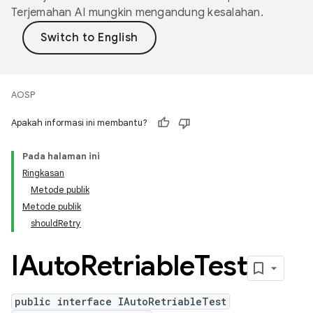
Terjemahan AI mungkin mengandung kesalahan.
AOSP
Apakah informasi ini membantu?
Pada halaman ini
Ringkasan
Metode publik
Metode publik
shouldRetry
IAuto
Retriable
Test
public interface IAutoRetriableTest