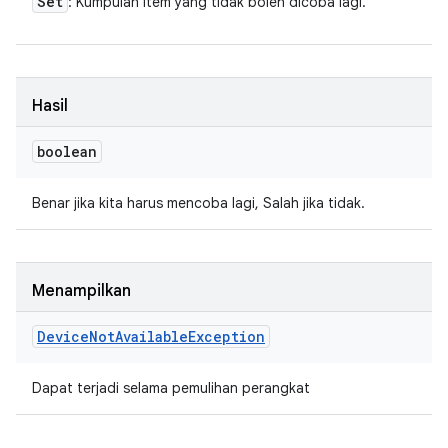
Set
: Kumpulan item yang tidak boleh dicoba lagi.
Hasil
boolean
Benar jika kita harus mencoba lagi, Salah jika tidak.
Menampilkan
Device
Not
Available
Exception
Dapat terjadi selama pemulihan perangkat