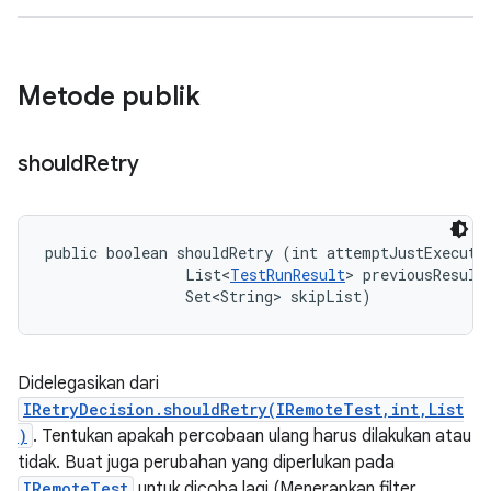
Metode publik
should
Retry
public boolean shouldRetry (int attemptJustExecuted
                List<
TestRunResult
> previousResults
                Set<String> skipList)
Didelegasikan dari
IRetryDecision.shouldRetry(IRemoteTest,int,List
)
. Tentukan apakah percobaan ulang harus dilakukan atau
tidak. Buat juga perubahan yang diperlukan pada
IRemoteTest
untuk dicoba lagi (Menerapkan filter,