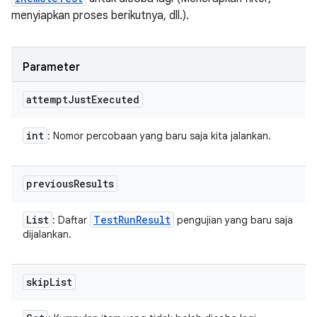
menyiapkan proses berikutnya, dll.).
Parameter
attempt
Just
Executed
int
: Nomor percobaan yang baru saja kita jalankan.
previous
Results
List
Test
Run
Result
: Daftar
pengujian yang baru saja
dijalankan.
skip
List