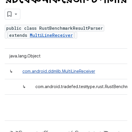
public class RustBenchmarkResultParser
extends
MultiLineReceiver
java.lang.Object
↳
com.android.ddmlib.MultiLineReceiver
↳
com.android.tradefed.testtype.rust.RustBenchmar