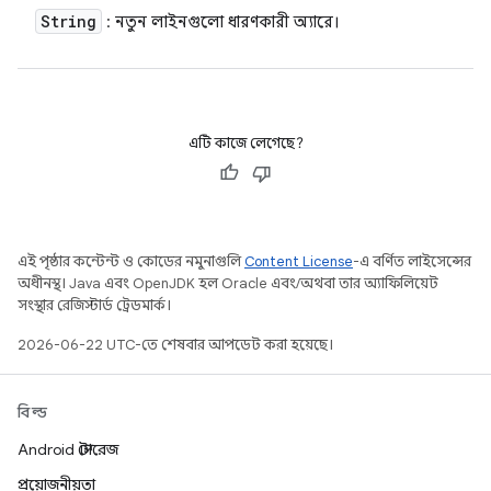
String
: নতুন লাইনগুলো ধারণকারী অ্যারে।
এটি কাজে লেগেছে?
এই পৃষ্ঠার কন্টেন্ট ও কোডের নমুনাগুলি
Content License
-এ বর্ণিত লাইসেন্সের
অধীনস্থ। Java এবং OpenJDK হল Oracle এবং/অথবা তার অ্যাফিলিয়েট
সংস্থার রেজিস্টার্ড ট্রেডমার্ক।
2026-06-22 UTC-তে শেষবার আপডেট করা হয়েছে।
বিল্ড
Android স্টোরেজ
প্রয়োজনীয়তা