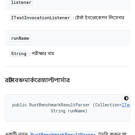
listener
ITest
Invocation
Listener
: টেস্ট ইনভোকেশন লিসেনার
run
Name
String
: পরীক্ষার নাম
রাস্টবেঞ্চমার্করেজাল্টপার্সার
public RustBenchmarkResultParser (Collection<
ITest
                String runName)
একটি নতুন
RustBenchmarkResultParser
তৈরি করুন যা