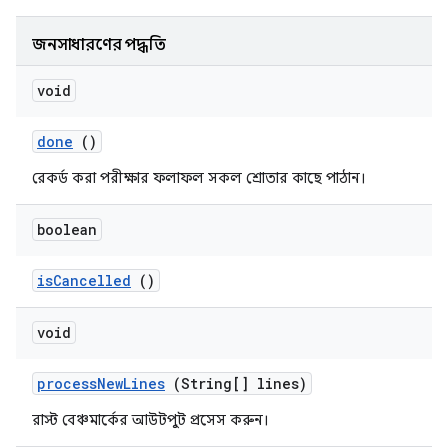
জনসাধারণের পদ্ধতি
void
done
()
রেকর্ড করা পরীক্ষার ফলাফল সকল শ্রোতার কাছে পাঠান।
boolean
is
Cancelled
()
void
process
New
Lines
(String[] lines)
রাস্ট বেঞ্চমার্কের আউটপুট প্রসেস করুন।