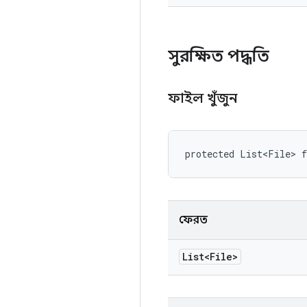
সুরক্ষিত পদ্ধতি
ফাইল খুঁজুন
protected List<File> 
ফেরত
List<File>