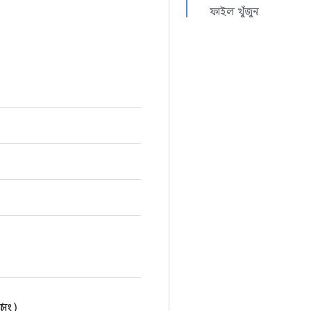
ফাইল খুঁজুন
সুং)