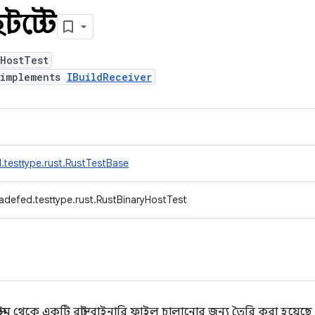
্টটেস্ট
yHostTest
implements
IBuildReceiver
.testtype.rust.RustTestBase
adefed.testtype.rust.RustBinaryHostTest
্ড সিস্টেম থেকে একটি রাস্ট বাইনারি ফাইল চালানোর জন্য তৈরি করা হয়েছে (