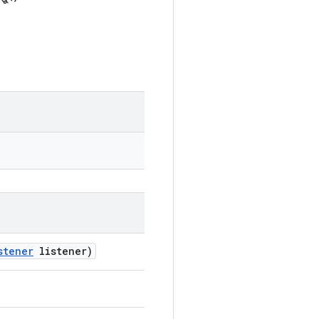
stener
listener)