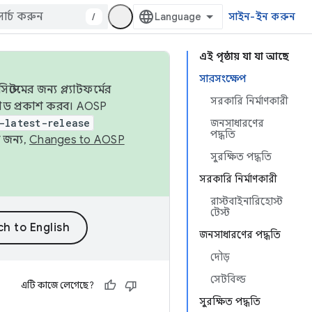
/
সাইন-ইন করুন
এই পৃষ্ঠায় যা যা আছে
সারসংক্ষেপ
েমের জন্য প্ল্যাটফর্মের
সরকারি নির্মাণকারী
 কোড প্রকাশ করব। AOSP
-latest-release
জনসাধারণের
পদ্ধতি
 জন্য,
Changes to AOSP
সুরক্ষিত পদ্ধতি
সরকারি নির্মাণকারী
রাস্টবাইনারিহোস্ট
টেস্ট
জনসাধারণের পদ্ধতি
দৌড়
সেটবিল্ড
এটি কাজে লেগেছে?
সুরক্ষিত পদ্ধতি