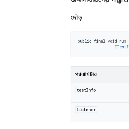
জনসাধারণের পদ্ধত
দৌড়
public final void run 
ITestI
প্যারামিটার
test
Info
listener