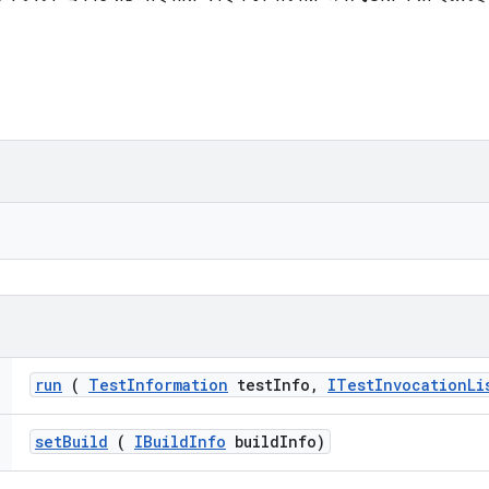
run
(
Test
Information
test
Info
,
ITest
Invocation
Li
set
Build
(
IBuild
Info
build
Info)