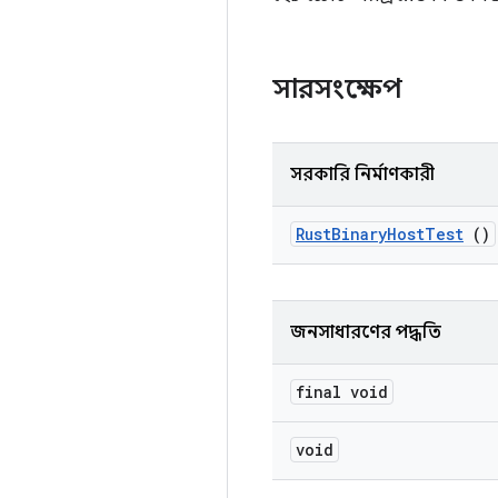
সারসংক্ষেপ
সরকারি নির্মাণকারী
Rust
Binary
Host
Test
()
জনসাধারণের পদ্ধতি
final void
void