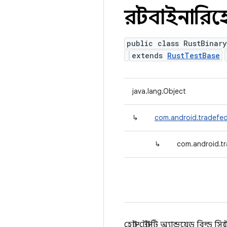
রাস্টবাইনারিহোস
public class RustBinar
extends
RustTestBase
java.lang.Object
↳
com.android.tradefed
↳
com.android.tr
হোস্ট টেস্টটি অ্যান্ড্রয়েড বিল