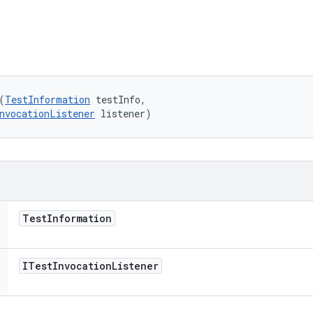
ি
(
TestInformation
 testInfo, 

nvocationListener
 listener)
Test
Information
ITest
Invocation
Listener