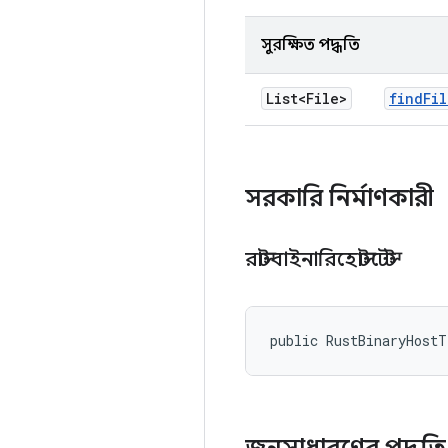
সুরক্ষিত পদ্ধতি
List<File>
find
Fil
সরকারি নির্মাণকারী
রাস্টবাইনারিহোস্টটেস্ট
public RustBinaryHost