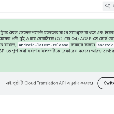
াঙ্ক স্টেবল ডেভেলপমেন্ট মডেলের সাথে সামঞ্জস্য রাখতে এবং ইকোসিস্ট
ে, আমরা প্রতি দুই ও চার ত্রৈমাসিকে (Q2 এবং Q4) AOSP-তে সোর্স
ান রাখতে,
android-latest-release
ব্যবহার করুন।
android
বদা AOSP-তে পুশ করা সর্বশেষ রিলিজটিকে রেফারেন্স করবে। আরও তথ্যের
এই পৃষ্ঠাটি
Cloud Translation API
অনুবাদ করেছে।