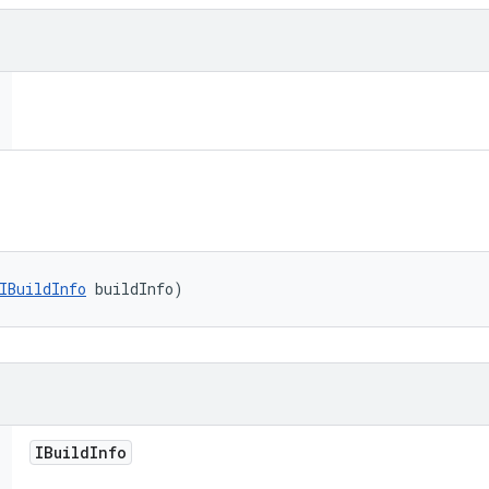
IBuildInfo
 buildInfo)
IBuild
Info