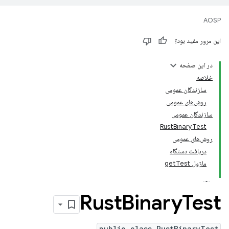
AOSP
این مرور مفید بود؟
در این صفحه
خلاصه
سازندگان عمومی
روش‌های عمومی
سازندگان عمومی
RustBinaryTest
روش‌های عمومی
دریافت دستگاه
ماژول getTest
Rust
Binary
Test
public class RustBinaryTest