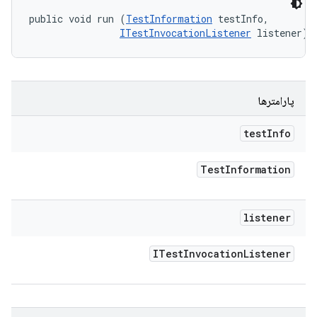
public void run (
TestInformation
 testInfo, 

ITestInvocationListener
 listener)
پارامترها
test
Info
Test
Information
listener
ITest
Invocation
Listener