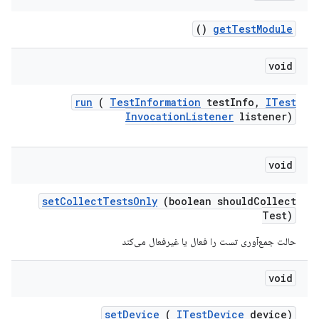
()
get
Test
Module
void
run
(
Test
Information
test
Info
,
ITest
Invocation
Listener
listener)
void
set
Collect
Tests
Only
(boolean should
Collect
Test)
حالت جمع‌آوری تست را فعال یا غیرفعال می‌کند
void
set
Device
(
ITest
Device
device)