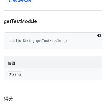
ITest
Device
get
Test
Module
public String getTestModule ()
傳回
String
得分