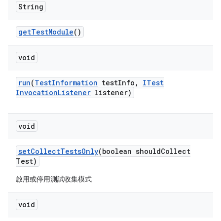
String
get
Test
Module
()
void
run
(
Test
Information
test
Info
,
ITest
Invocation
Listener
listener)
void
set
Collect
Tests
Only
(boolean should
Collect
Test)
啟用或停用測試收集模式
void