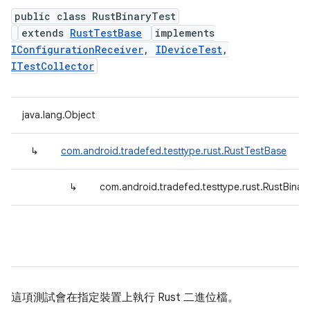
public class RustBinaryTest
extends
RustTestBase
implements
IConfigurationReceiver
,
IDeviceTest
,
ITestCollector
java.lang.Object
↳
com.android.tradefed.testtype.rust.RustTestBase
↳
com.android.tradefed.testtype.rust.RustBinar
這項測試會在指定裝置上執行 Rust 二進位檔。