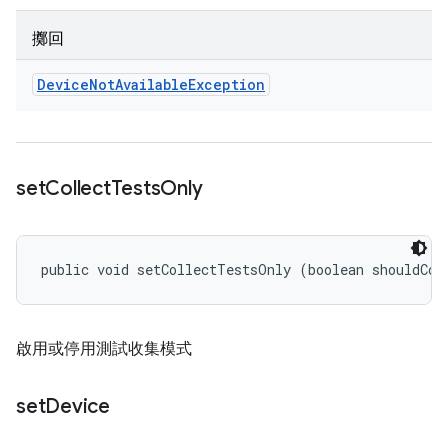
擲回
Device
Not
Available
Exception
set
Collect
Tests
Only
public void setCollectTestsOnly (boolean shouldCol
啟用或停用測試收集模式
set
Device