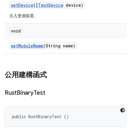
set
Device
(
ITest
Device
device)
注入受測裝置。
void
set
Module
Name
(String name)
公用建構函式
Rust
Binary
Test
public RustBinaryTest ()