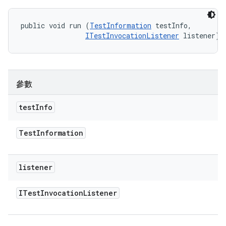
public void run (
TestInformation
 testInfo, 

ITestInvocationListener
 listener)
參數
test
Info
Test
Information
listener
ITest
Invocation
Listener