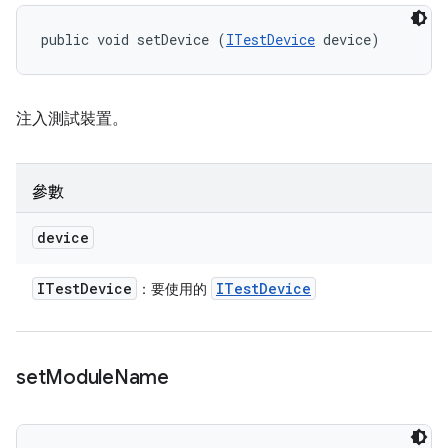
public void setDevice (
ITestDevice
 device)
注入測試裝置。
參數
device
ITest
Device
ITest
Device
：要使用的
set
Module
Name