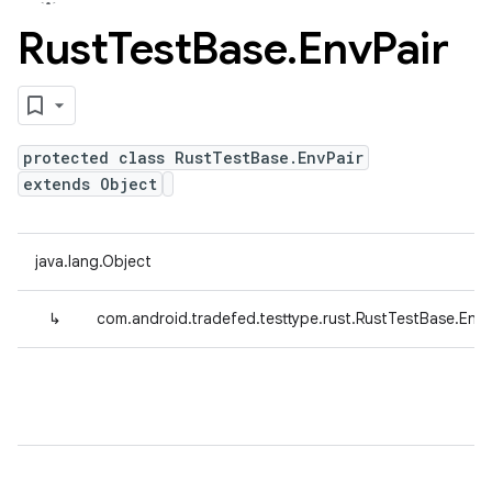
Rust
Test
Base
.
Env
Pair
protected class RustTestBase.EnvPair
extends Object
java.lang.Object
↳
com.android.tradefed.testtype.rust.RustTestBase.EnvP