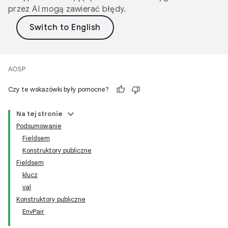
przez AI mogą zawierać błędy.
AOSP
Czy te wskazówki były pomocne?
Na tej stronie
Podsumowanie
Fieldsem
Konstruktory publiczne
Fieldsem
klucz
val
Konstruktory publiczne
EnvPair