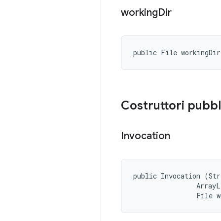
working
Dir
public File workingDir
Costruttori pubbl
Invocation
public Invocation (Str
                ArrayL
                File w