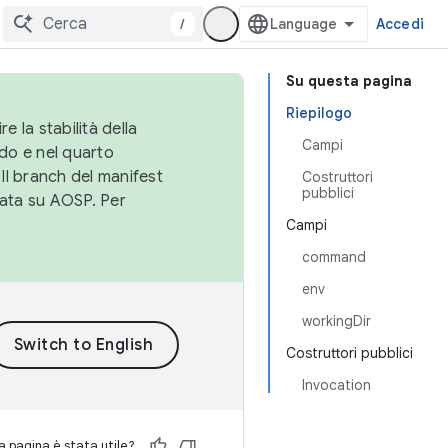
/
Accedi
Su questa pagina
Riepilogo
e la stabilità della
Campi
do e nel quarto
 Il branch del manifest
Costruttori
pubblici
cata su AOSP. Per
Campi
command
env
workingDir
Costruttori pubblici
Invocation
 pagina è stata utile?