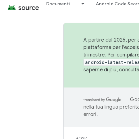
Documenti
Android Code Sear
A partire dal 2026, per a
piattaforma per l'ecos
trimestre. Per compilare
android-latest-rele
saperne di più, consult
Goo
nella tua lingua preferi
errori.
AOSP