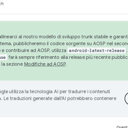
ch
llinearci al nostro modello di sviluppo trunk stabile e garantir
istema, pubblicheremo il codice sorgente su AOSP nel secon
 e contribuire ad AOSP, utilizza
android-latest-release
.
ase
farà sempre riferimento alla release più recente pubbli
a la sezione
Modifiche ad AOSP
.
gle utilizza la tecnologia AI per tradurre i contenuti
ta. Le traduzioni generate dall'AI potrebbero contenere
Questa