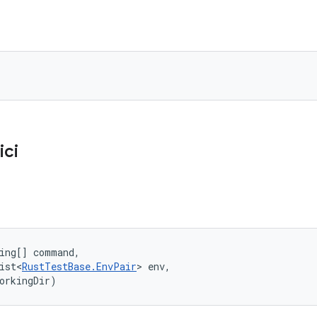
ici
ing[] command, 

ist<
RustTestBase.EnvPair
> env, 

orkingDir)