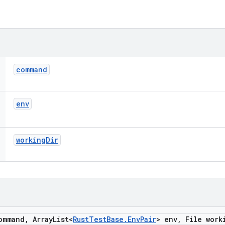
command
env
working
Dir
ommand
,
Array
List<
Rust
Test
Base
.
Env
Pair
> env
,
File work