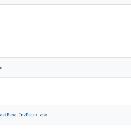
d
estBase.EnvPair
> env