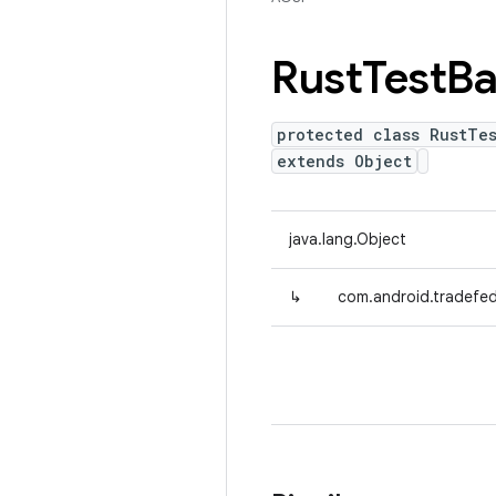
Rust
Test
Ba
protected class RustTe
extends Object
java.lang.Object
↳
com.android.tradefed