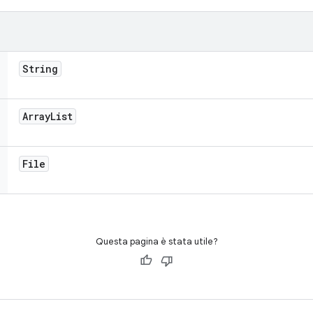
String
Array
List
File
Questa pagina è stata utile?