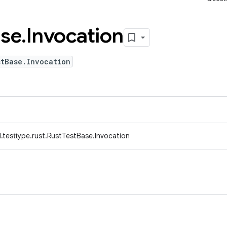
se
.
Invocation
stBase.Invocation
.testtype.rust.RustTestBase.Invocation