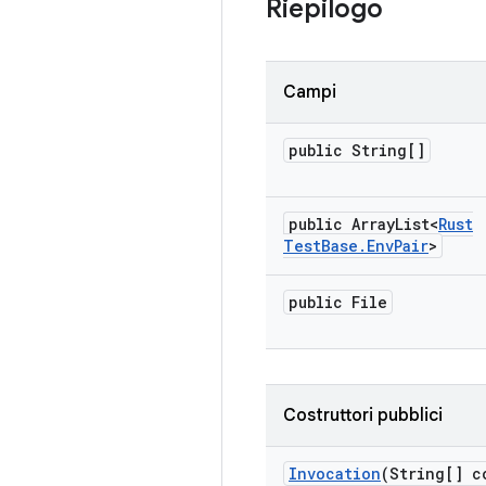
Riepilogo
Campi
public String[]
public Array
List<
Rust
Test
Base
.
Env
Pair
>
public File
Costruttori pubblici
Invocation
(String[] c