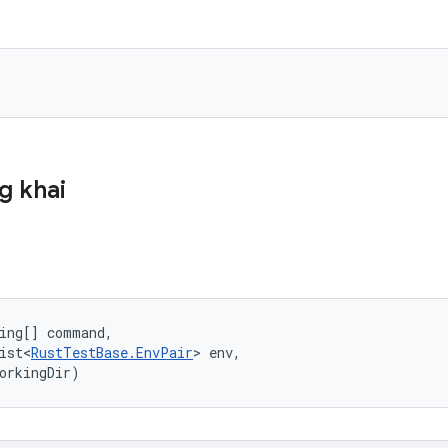
g khai
ing[] command, 

ist<
RustTestBase.EnvPair
> env, 

orkingDir)