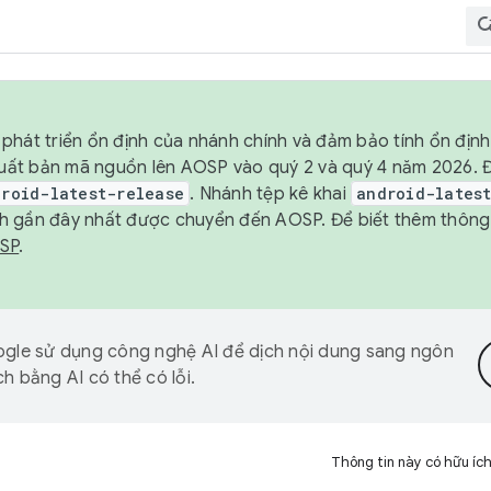
phát triển ổn định của nhánh chính và đảm bảo tính ổn địn
ẽ xuất bản mã nguồn lên AOSP vào quý 2 và quý 4 năm 2026.
droid-latest-release
. Nhánh tệp kê khai
android-lates
h gần đây nhất được chuyển đến AOSP. Để biết thêm thông t
OSP
.
gle sử dụng công nghệ AI để dịch nội dung sang ngôn
h bằng AI có thể có lỗi.
Thông tin này có hữu íc