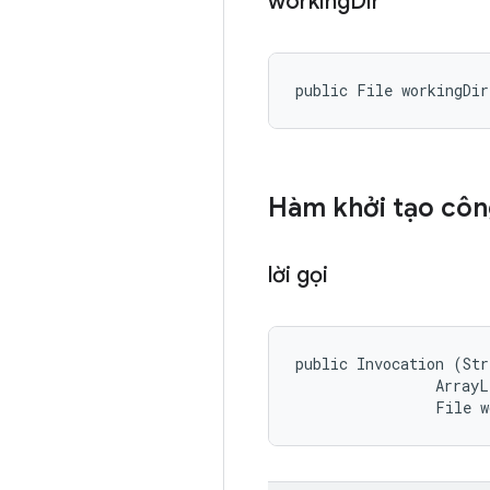
working
Dir
public File workingDir
Hàm khởi tạo côn
lời gọi
public Invocation (Str
                ArrayL
                File w