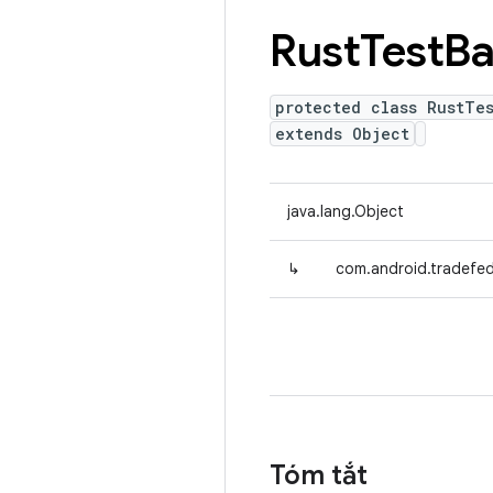
Rust
Test
Ba
protected class RustTe
extends Object
java.lang.Object
↳
com.android.tradefed
Tóm tắt