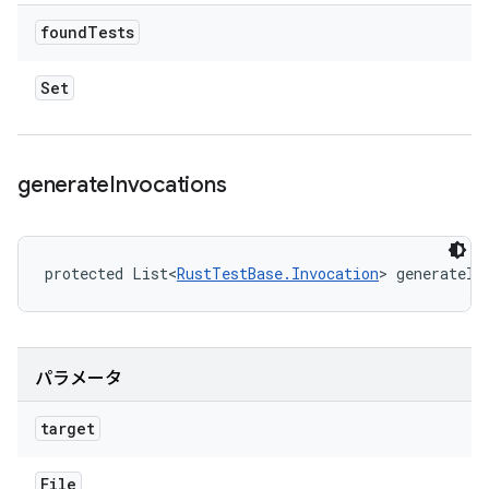
found
Tests
Set
generate
Invocations
protected List<
RustTestBase.Invocation
> generateIn
パラメータ
target
File