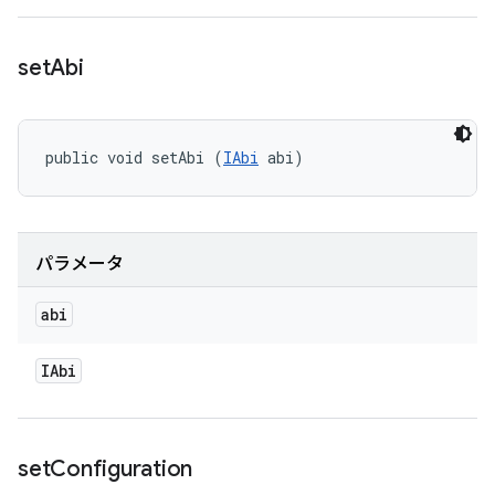
set
Abi
public void setAbi (
IAbi
 abi)
パラメータ
abi
IAbi
set
Configuration