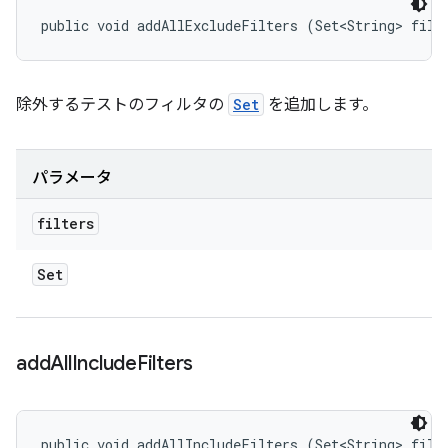
public void addAllExcludeFilters (Set<String> filt
除外するテストのフィルタの
Set
を追加します。
パラメータ
filters
Set
add
All
Include
Filters
public void addAllIncludeFilters (Set<String> filt