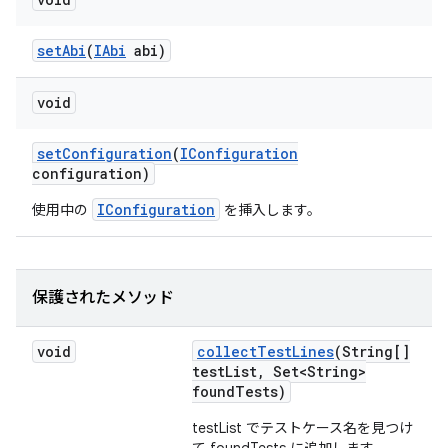
set
Abi
(
IAbi
abi)
void
set
Configuration
(
IConfiguration
configuration)
IConfiguration
使用中の
を挿入します。
保護されたメソッド
void
collect
Test
Lines
(String[]
test
List
,
Set<String>
found
Tests)
testList でテストケース名を見つけ