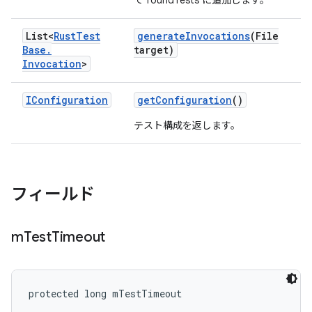
て foundTests に追加します。
List<
Rust
Test
generate
Invocations
(File
Base
.
target)
Invocation
>
IConfiguration
get
Configuration
()
テスト構成を返します。
フィールド
m
Test
Timeout
protected long mTestTimeout