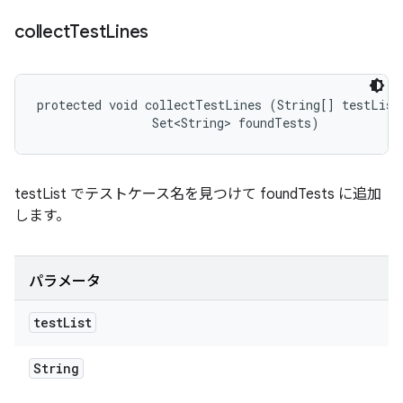
collect
Test
Lines
protected void collectTestLines (String[] testList,
                Set<String> foundTests)
testList でテストケース名を見つけて foundTests に追加
します。
パラメータ
test
List
String