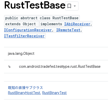
Rust
Test
Base
public abstract class RustTestBase
extends Object
implements
IAbiReceiver
,
IConfigurationReceiver
,
IRemoteTest
,
ITestFilterReceiver
java.lang.Object
↳
com.android.tradefed.testtype.rust.RustTestBase
既知の直接サブクラス
RustBinaryHostTest
,
RustBinaryTest