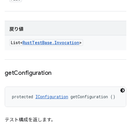
戻り値
List<
Rust
Test
Base
.
Invocation
>
get
Configuration
protected 
IConfiguration
 getConfiguration ()
テスト構成を返します。