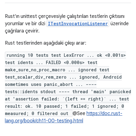
Rust'ın unittest çerçevesiyle çalıştırılan testlerin çıktısını
yorumlar ve bir dizi
ITestInvocationListener
üzerinde
çağrılara çevirir.
Rust testlerinden aşağıdaki çıkışı arar:
running 10 tests test LexError ... ok <0.001s>
test idents ... FAILED <0.000s> test
make_sure_no_proc_macro ... ignored test
test_scalar_div_rem_zero ... ignored, Android
sometimes uses panic_abort ... ----
tests::idents stdout ---- thread 'main' panicked
at 'assertion failed: `(left == right)` ... test
result: ok. 10 passed; 1 failed; 1 ignored; 0
measured; 0 filtered out
@See
https://doc.rust-
lang.org/book/ch11-00-testing.html