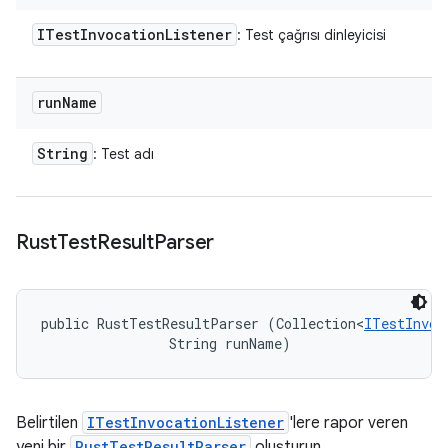
ITest
Invocation
Listener
: Test çağrısı dinleyicisi
run
Name
String
: Test adı
Rust
Test
Result
Parser
public RustTestResultParser (Collection<
ITestInvoc
                String runName)
Belirtilen
ITestInvocationListener
'lere rapor veren
yeni bir
RustTestResultParser
oluşturun.