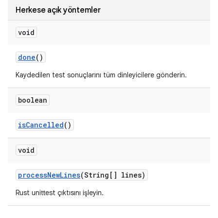
Herkese açık yöntemler
void
done
()
Kaydedilen test sonuçlarını tüm dinleyicilere gönderin.
boolean
is
Cancelled
()
void
process
New
Lines
(String[] lines)
Rust unittest çıktısını işleyin.