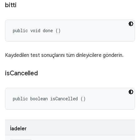
bitti
public void done ()
Kaydedilen test sonuçlarını tüm dinleyicilere gönderin.
is
Cancelled
public boolean isCancelled ()
İadeler