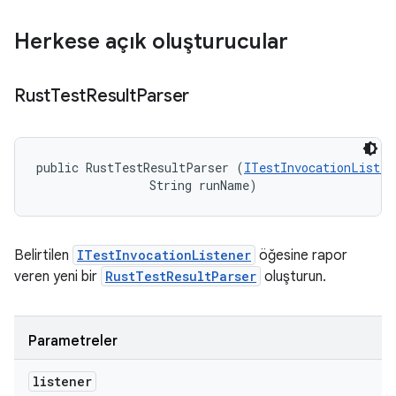
Herkese açık oluşturucular
Rust
Test
Result
Parser
public RustTestResultParser (
ITestInvocationListen
                String runName)
Belirtilen
ITestInvocationListener
öğesine rapor
veren yeni bir
RustTestResultParser
oluşturun.
Parametreler
listener