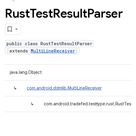
Rust
Test
Result
Parser
public class RustTestResultParser
extends
MultiLineReceiver
java.lang.Object
↳
com.android.ddmlib.MultiLineReceiver
↳
com.android.tradefed.testtype.rust.RustTestR