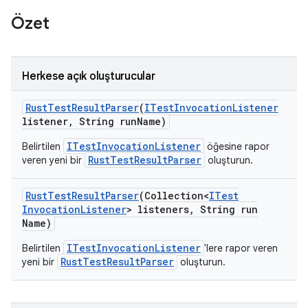
Özet
Herkese açık oluşturucular
Rust
Test
Result
Parser
(
ITest
Invocation
Listener
listener
,
String run
Name)
ITestInvocationListener
Belirtilen
öğesine rapor
RustTestResultParser
veren yeni bir
oluşturun.
Rust
Test
Result
Parser
(Collection<
ITest
Invocation
Listener
> listeners
,
String run
Name)
ITestInvocationListener
Belirtilen
'lere rapor veren
RustTestResultParser
yeni bir
oluşturun.