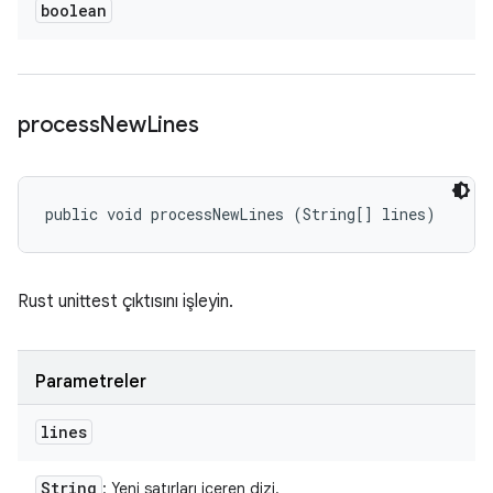
boolean
process
New
Lines
public void processNewLines (String[] lines)
Rust unittest çıktısını işleyin.
Parametreler
lines
String
: Yeni satırları içeren dizi.