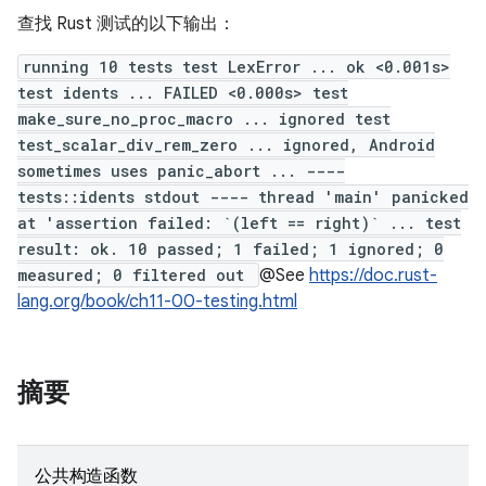
查找 Rust 测试的以下输出：
running 10 tests test LexError ... ok <0.001s>
test idents ... FAILED <0.000s> test
make_sure_no_proc_macro ... ignored test
test_scalar_div_rem_zero ... ignored, Android
sometimes uses panic_abort ... ----
tests::idents stdout ---- thread 'main' panicked
at 'assertion failed: `(left == right)` ... test
result: ok. 10 passed; 1 failed; 1 ignored; 0
measured; 0 filtered out
@See
https://doc.rust-
lang.org/book/ch11-00-testing.html
摘要
公共构造函数