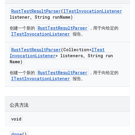
Rust
Test
Result
Parser
(
ITest
Invocation
Listener
listener
,
String run
Name)
RustTestResultParser
创建一个新的
，用于向给定的
ITestInvocationListener
报告。
Rust
Test
Result
Parser
(Collection<
ITest
Invocation
Listener
> listeners
,
String run
Name)
RustTestResultParser
创建一个新的
，用于向给定的
ITestInvocationListener
报告。
公共方法
void
done
()