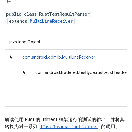
public class RustTestResultParser
extends
MultiLineReceiver
java.lang.Object
↳
com.android.ddmlib.MultiLineReceiver
↳
com.android.tradefed.testtype.rust.RustTestResul
解读使用 Rust 的 unittest 框架运行的测试的输出，并将其
转换为对一系列
ITestInvocationListener
的调用。