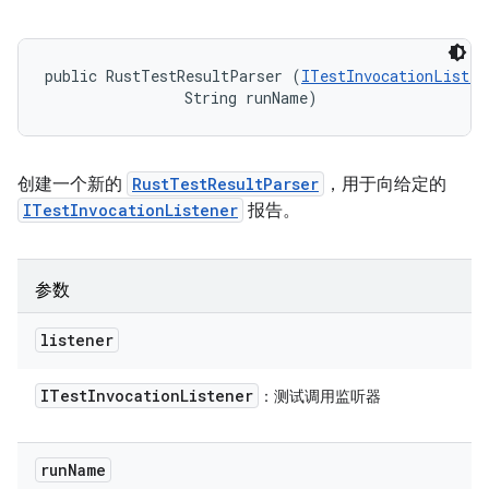
public RustTestResultParser (
ITestInvocationListen
                String runName)
创建一个新的
RustTestResultParser
，用于向给定的
ITestInvocationListener
报告。
参数
listener
ITest
Invocation
Listener
：测试调用监听器
run
Name