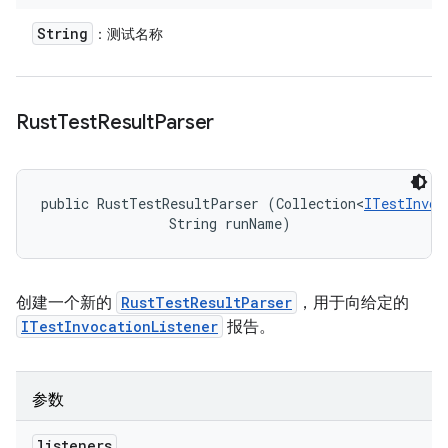
String
：测试名称
Rust
Test
Result
Parser
public RustTestResultParser (Collection<
ITestInvoc
                String runName)
创建一个新的
RustTestResultParser
，用于向给定的
ITestInvocationListener
报告。
参数
listeners