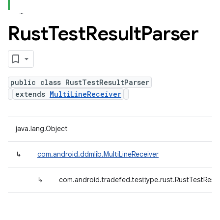
Rust
Test
Result
Parser
public class RustTestResultParser
extends
MultiLineReceiver
java.lang.Object
↳
com.android.ddmlib.MultiLineReceiver
↳
com.android.tradefed.testtype.rust.RustTestResul