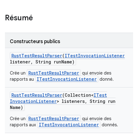
Résumé
Constructeurs publics
Rust
Test
Result
Parser
(
ITest
Invocation
Listener
listener
,
String run
Name)
RustTestResultParser
Crée un
qui envoie des
ITestInvocationListener
rapports au
donné.
Rust
Test
Result
Parser
(Collection<
ITest
Invocation
Listener
> listeners
,
String run
Name)
RustTestResultParser
Crée un
qui envoie des
ITestInvocationListener
rapports aux
donnés.