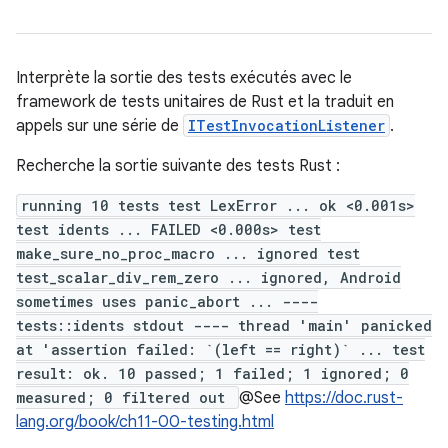
Interprète la sortie des tests exécutés avec le
framework de tests unitaires de Rust et la traduit en
appels sur une série de
ITestInvocationListener
.
Recherche la sortie suivante des tests Rust :
running 10 tests test LexError ... ok <0.001s>
test idents ... FAILED <0.000s> test
make_sure_no_proc_macro ... ignored test
test_scalar_div_rem_zero ... ignored, Android
sometimes uses panic_abort ... ----
tests::idents stdout ---- thread 'main' panicked
at 'assertion failed: `(left == right)` ... test
result: ok. 10 passed; 1 failed; 1 ignored; 0
measured; 0 filtered out
@See
https://doc.rust-
lang.org/book/ch11-00-testing.html