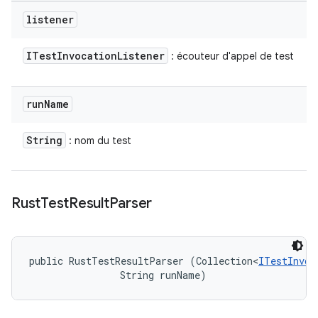
listener
ITest
Invocation
Listener
: écouteur d'appel de test
run
Name
String
: nom du test
Rust
Test
Result
Parser
public RustTestResultParser (Collection<
ITestInvoc
                String runName)