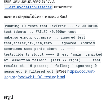
Rust และแปลเป็นคำสั่งเรียกใช้ใน
ITestInvocationListener
หลายรายการ
มองหาเอาต์พุตต่อไปนี้จากการทดสอบ Rust
running 10 tests test LexError ... ok <0.001s>
test idents ... FAILED <0.000s> test
make_sure_no_proc_macro ... ignored test
test_scalar_div_rem_zero ... ignored, Android
sometimes uses panic_abort ... ----
tests::idents stdout ---- thread 'main' panicked
at 'assertion failed: `(left == right)` ... test
result: ok. 10 passed; 1 failed; 1 ignored; 0
measured; 0 filtered out
@See
https://doc.rust-
lang.org/book/ch11-00-testing.html
สรุป