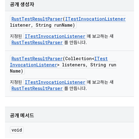
공개 생성자
Rust
Test
Result
Parser
(
ITest
Invocation
Listener
listener
,
String run
Name)
ITestInvocationListener
지정된
에 보고하는 새
RustTestResultParser
를 만듭니다.
Rust
Test
Result
Parser
(Collection<
ITest
Invocation
Listener
> listeners
,
String run
Name)
ITestInvocationListener
지정된
에 보고하는 새
RustTestResultParser
를 만듭니다.
공개 메서드
void