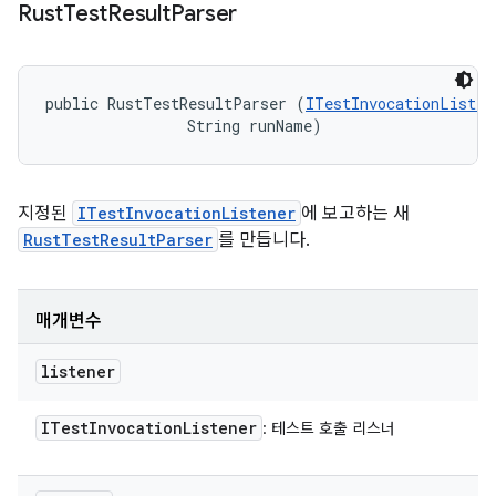
Rust
Test
Result
Parser
public RustTestResultParser (
ITestInvocationListen
                String runName)
지정된
ITestInvocationListener
에 보고하는 새
RustTestResultParser
를 만듭니다.
매개변수
listener
ITest
Invocation
Listener
: 테스트 호출 리스너