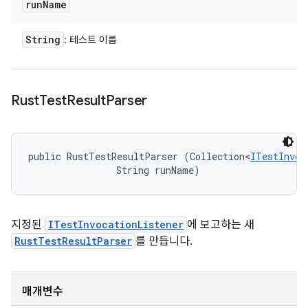
run
Name
String
: 테스트 이름
Rust
Test
Result
Parser
public RustTestResultParser (Collection<
ITestInvoc
                String runName)
지정된
ITestInvocationListener
에 보고하는 새
RustTestResultParser
를 만듭니다.
매개변수