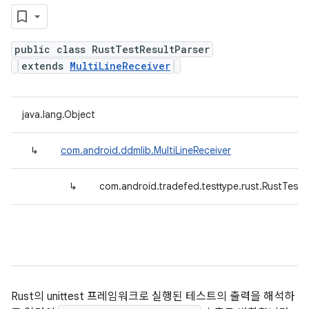
public class RustTestResultParser
extends
MultiLineReceiver
java.lang.Object
↳
com.android.ddmlib.MultiLineReceiver
↳
com.android.tradefed.testtype.rust.RustTestR
Rust의 unittest 프레임워크로 실행된 테스트의 출력을 해석하