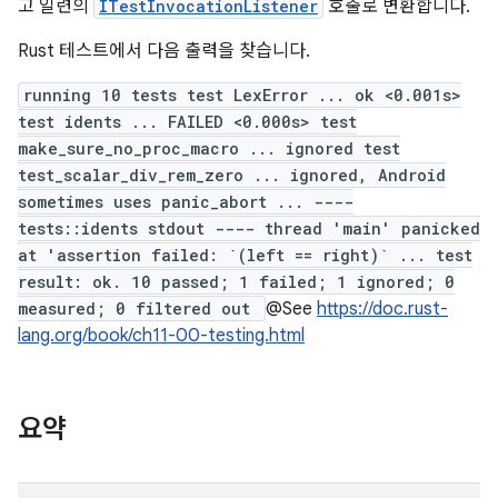
고 일련의
ITestInvocationListener
호출로 변환합니다.
Rust 테스트에서 다음 출력을 찾습니다.
running 10 tests test LexError ... ok <0.001s>
test idents ... FAILED <0.000s> test
make_sure_no_proc_macro ... ignored test
test_scalar_div_rem_zero ... ignored, Android
sometimes uses panic_abort ... ----
tests::idents stdout ---- thread 'main' panicked
at 'assertion failed: `(left == right)` ... test
result: ok. 10 passed; 1 failed; 1 ignored; 0
measured; 0 filtered out
@See
https://doc.rust-
lang.org/book/ch11-00-testing.html
요약