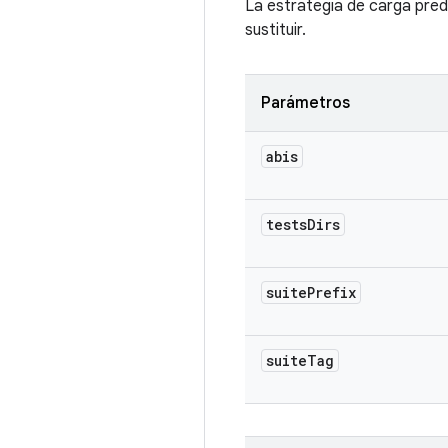
La estrategia de carga pred
sustituir.
Parámetros
abis
tests
Dirs
suite
Prefix
suite
Tag