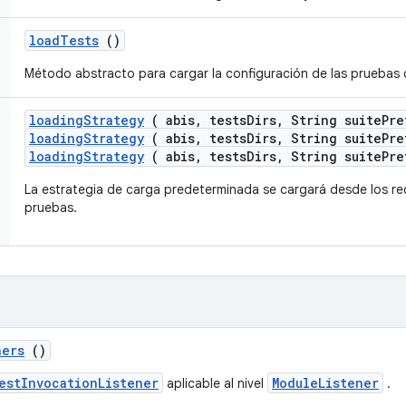
load
Tests
()
Método abstracto para cargar la configuración de las pruebas 
loading
Strategy
( abis
,
tests
Dirs
,
String suite
Pre
loadingStrategy
( abis, testsDirs, String suitePre
loadingStrategy
( abis, testsDirs, String suitePre
La estrategia de carga predeterminada se cargará desde los rec
pruebas.
ners
()
estInvocationListener
ModuleListener
aplicable al nivel
.