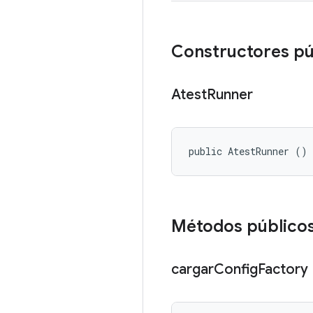
Constructores pú
Atest
Runner
public AtestRunner ()
Métodos público
cargar
Config
Factory