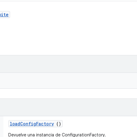
uite
load
Config
Factory
()
Devuelve una instancia de ConfigurationFactory.