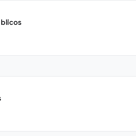
blicos
s