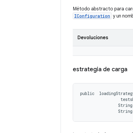
Método abstracto para carga
IConfiguration
y un nombr
Devoluciones
estrategia de carga
public 
 loadingStrateg
 tests
                String
                String