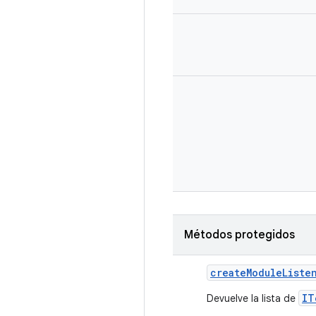
Métodos protegidos
create
Module
Liste
IT
Devuelve la lista de