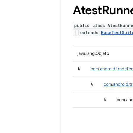
Atest
Runn
public class AtestRunn
extends
BaseTestSuit
java.lang.Objeto
↳
com.android.tradefed.
↳
com.android.tr
↳
com.andr