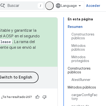
/
Acceder
En esta página
Resumen
table y garantizar la
Constructores
 el AOSP en el segundo
públicos
elease
. La rama del
Métodos
ente que se envió al
públicos
Métodos
protegidos
Constructores
públicos
AtestRunner
Métodos públicos
cargarConfigFac
¿Te ha resultado útil?
tory