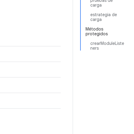
pruebas de
carga
estrategia de
carga
Métodos
protegidos
crearModuleListe
ners