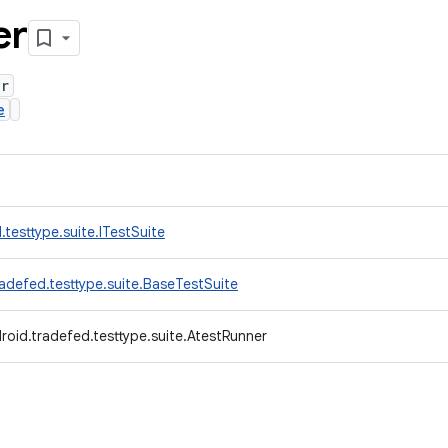
er
er
e
testtype.suite.ITestSuite
adefed.testtype.suite.BaseTestSuite
oid.tradefed.testtype.suite.AtestRunner