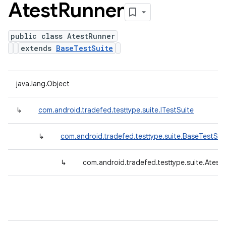
Atest
Runner
public class AtestRunner
extends
BaseTestSuite
java.lang.Object
↳
com.android.tradefed.testtype.suite.ITestSuite
↳
com.android.tradefed.testtype.suite.BaseTestSui
↳
com.android.tradefed.testtype.suite.Atest