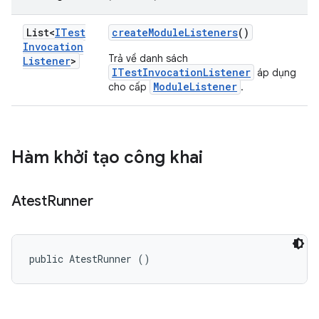
List<
ITest
create
Module
Listeners
()
Invocation
Trả về danh sách
Listener
>
ITestInvocationListener
áp dụng
ModuleListener
cho cấp
.
Hàm khởi tạo công khai
Atest
Runner
public AtestRunner ()