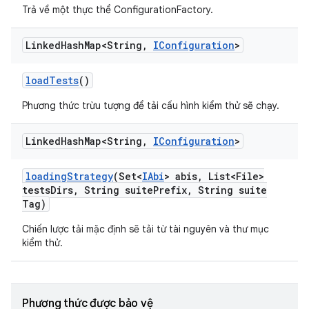
Trả về một thực thể ConfigurationFactory.
Linked
Hash
Map<String
,
IConfiguration
>
load
Tests
()
Phương thức trừu tượng để tải cấu hình kiểm thử sẽ chạy.
Linked
Hash
Map<String
,
IConfiguration
>
loading
Strategy
(Set<
IAbi
> abis
,
List<File>
tests
Dirs
,
String suite
Prefix
,
String suite
Tag)
Chiến lược tải mặc định sẽ tải từ tài nguyên và thư mục
kiểm thử.
Phương thức được bảo vệ