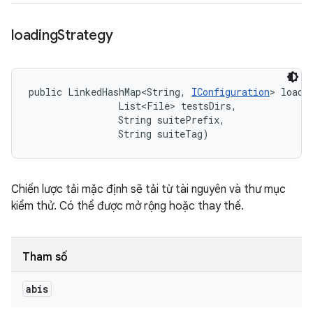
loading
Strategy
public LinkedHashMap<String, 
IConfiguration
> loadi
                List<File> testsDirs, 

                String suitePrefix, 

                String suiteTag)
Chiến lược tải mặc định sẽ tải từ tài nguyên và thư mục
kiểm thử. Có thể được mở rộng hoặc thay thế.
Tham số
abis