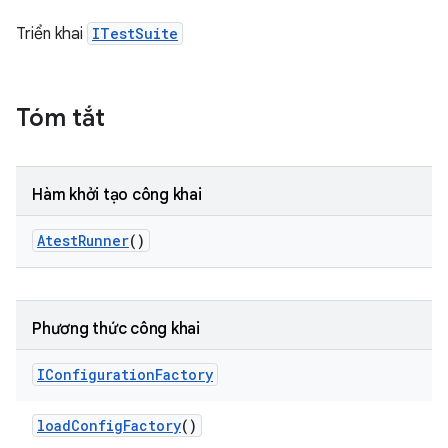
Triển khai
ITestSuite
Tóm tắt
Hàm khởi tạo công khai
Atest
Runner
()
Phương thức công khai
IConfiguration
Factory
load
Config
Factory
()