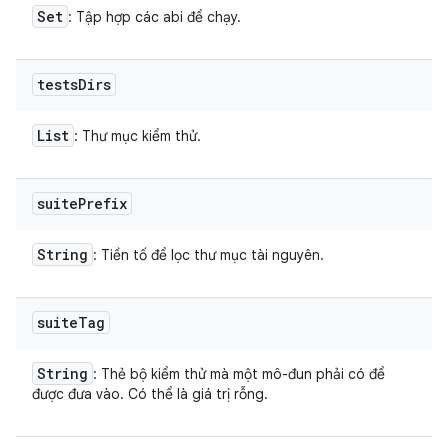
Set
: Tập hợp các abi để chạy.
tests
Dirs
List
: Thư mục kiểm thử.
suite
Prefix
String
: Tiền tố để lọc thư mục tài nguyên.
suite
Tag
String
: Thẻ bộ kiểm thử mà một mô-đun phải có để
được đưa vào. Có thể là giá trị rỗng.