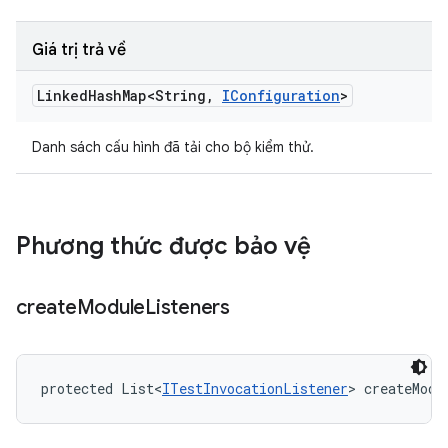
Giá trị trả về
Linked
Hash
Map<String
,
IConfiguration
>
Danh sách cấu hình đã tải cho bộ kiểm thử.
Phương thức được bảo vệ
create
Module
Listeners
protected List<
ITestInvocationListener
> createModu