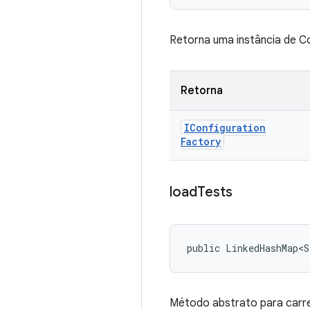
Retorna uma instância de Co
Retorna
IConfiguration
Factory
load
Tests
public LinkedHashMap<S
Método abstrato para carre