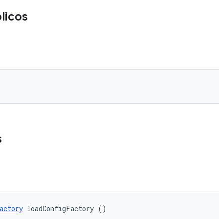
licos
s
actory
 loadConfigFactory ()