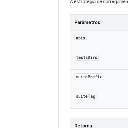
A estratégia de carregament
Parâmetros
abis
tests
Dirs
suite
Prefix
suite
Tag
Retorna