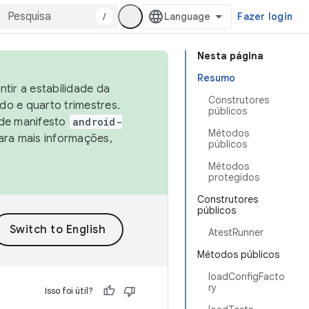
/
Fazer login
Nesta página
Resumo
tir a estabilidade da
Construtores
o e quarto trimestres.
públicos
 de manifesto
android-
Métodos
ara mais informações,
públicos
Métodos
protegidos
Construtores
públicos
AtestRunner
Métodos públicos
loadConfigFacto
ry
Isso foi útil?