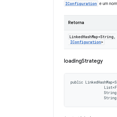
IConfiguration
e um nome
Retorna
Linked
Hash
Map<String
,
IConfiguration
>
loading
Strategy
public LinkedHashMap<S
                List<F
                String
                String