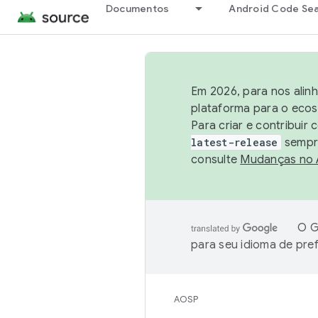
Documentos
Android Code Se
Em 2026, para nos alin
plataforma para o ecos
Para criar e contribuir
latest-release
sempre
consulte
Mudanças no
O G
para seu idioma de pre
AOSP