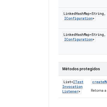
Linked
Hash
Map<String
,
IConfiguration
>
Linked
Hash
Map<String
,
IConfiguration
>
Métodos protegidos
List<
ITest
create
M
Invocation
Retorna a 
Listener
>