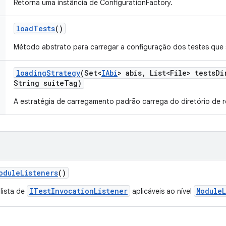
Retorna uma instância de ConfigurationFactory.
load
Tests
()
Método abstrato para carregar a configuração dos testes que
loading
Strategy
(Set<
IAbi
> abis
,
List<File> tests
Di
String suite
Tag)
A estratégia de carregamento padrão carrega do diretório de r
odule
Listeners
()
ITestInvocationListener
ModuleL
lista de
aplicáveis ao nível