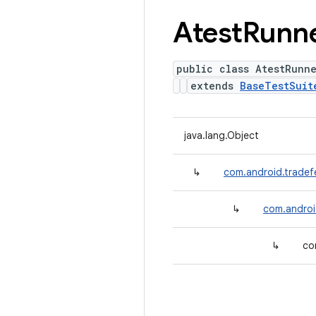
Atest
Runn
public class AtestRunn
extends
BaseTestSuit
java.lang.Object
↳
com.android.tradefe
↳
com.androi
↳
co