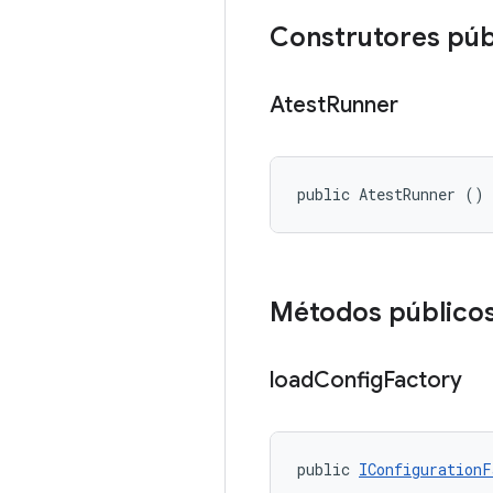
Construtores púb
Atest
Runner
public AtestRunner ()
Métodos público
load
Config
Factory
public 
IConfigurationF