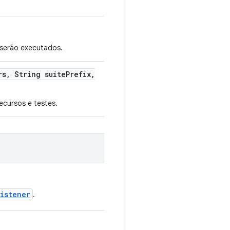
 serão executados.
rs
,
String suite
Prefix
,
ecursos e testes.
istener
.