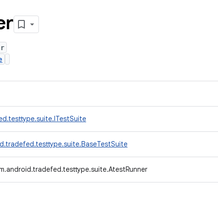
er
er
e
d.testtype.suite.ITestSuite
d.tradefed.testtype.suite.BaseTestSuite
m.android.tradefed.testtype.suite.AtestRunner