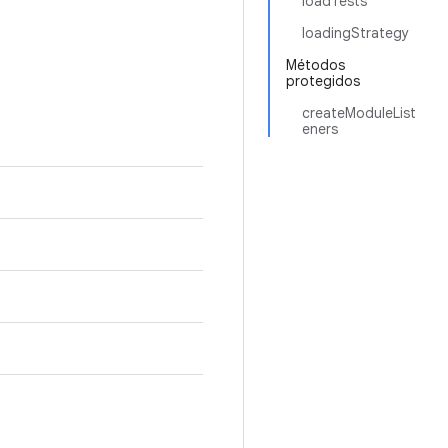
loadTests
loadingStrategy
Métodos
protegidos
createModuleList
eners