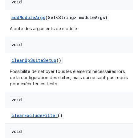
void
add
Module
Args
(Set<String> module
Args)
Ajoute des arguments de module
void
clean
Up
Suite
Setup
()
Possibilité de nettoyer tous les éléments nécessaires lors
de la configuration des suites, mais qui ne sont pas requis
pour exécuter les tests.
void
clear
Exclude
Filter
()
void