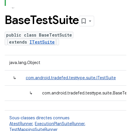
Base
Test
Suite
public class BaseTestSuite
extends
ITestSuite
java.lang.Object
↳
com.android.tradefed.testtype.suite.ITestSuite
↳
com.android.tradefed.testtype.suite.BaseTest
Sous-classes directes connues
AtestRunner
,
ExecutionPlanSuiteRunner
,
TestMappingSuiteRunner