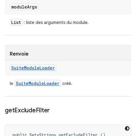
module
Args
List
: liste des arguments du module.
Renvoie
Suite
Module
Loader
Suite
Module
Loader
le
créé.
get
Exclude
Filter
public Set<String> getExcludeFilter ()