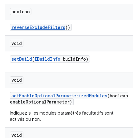
boolean
reverse
Exclude
Filters
()
void
set
Build
(
IBuild
Info
build
Info)
void
set
Enable
Optional
Parameterized
Modules
(boolean
enable
Optional
Parameter)
Indiquez si les modules paramétrés facultatifs sont
activés ou non.
void