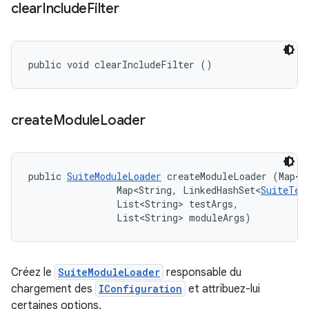
clear
Include
Filter
public void clearIncludeFilter ()
create
Module
Loader
public 
SuiteModuleLoader
 createModuleLoader (Map<S
                Map<String, LinkedHashSet<
SuiteTes
                List<String> testArgs, 

                List<String> moduleArgs)
Créez le
SuiteModuleLoader
responsable du
chargement des
IConfiguration
et attribuez-lui
certaines options.