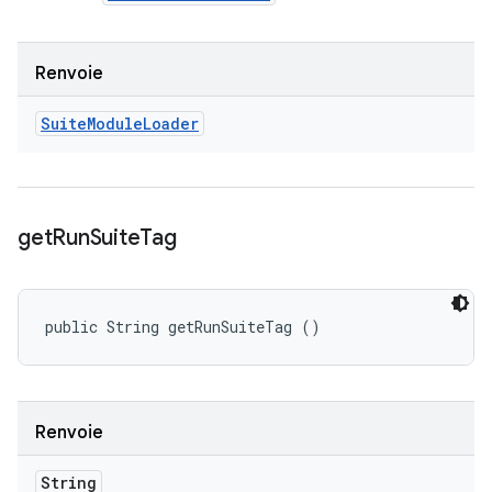
Renvoie
Suite
Module
Loader
get
Run
Suite
Tag
public String getRunSuiteTag ()
Renvoie
String