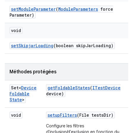
set
Module
Parameter
(
Module
Parameters
force
Parameter)
void
set
Skipjar
Loading
(boolean skip
Jar
Loading)
Méthodes protégées
Set<
Device
get
Foldable
States
(
ITest
Device
Foldable
device)
State
>
void
setup
Filters
(File tests
Dir)
Configure les filtres
d'inclusion/d'exclusion en fonction du