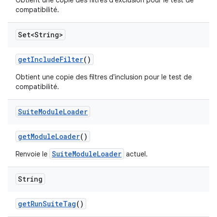
Obtient une copie des filtres d'exclusion pour le test de
compatibilité.
Set<String>
get
Include
Filter
()
Obtient une copie des filtres d'inclusion pour le test de
compatibilité.
Suite
Module
Loader
get
Module
Loader
()
SuiteModuleLoader
Renvoie le
actuel.
String
get
Run
Suite
Tag
()