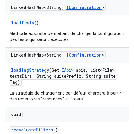
Linked
Hash
Map<String
,
IConfiguration
>
load
Tests
()
Méthode abstraite permettant de charger la configuration
des tests qui seront exécutés.
Linked
Hash
Map<String
,
IConfiguration
>
loading
Strategy
(Set<
IAbi
> abis
,
List<File>
tests
Dirs
,
String suite
Prefix
,
String suite
Tag)
La stratégie de chargement par défaut chargera à partir
des répertoires "resources" et "tests".
void
reevaluate
Filters
()