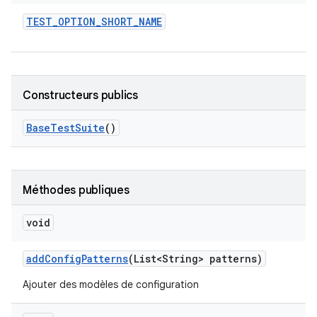
TEST
_
OPTION
_
SHORT
_
NAME
Constructeurs publics
Base
Test
Suite
()
Méthodes publiques
void
add
Config
Patterns
(List<String> patterns)
Ajouter des modèles de configuration