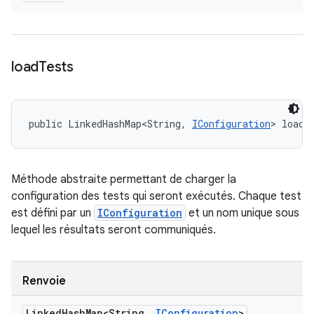
load
Tests
public LinkedHashMap<String, 
IConfiguration
> loadT
Méthode abstraite permettant de charger la
configuration des tests qui seront exécutés. Chaque test
est défini par un
IConfiguration
et un nom unique sous
lequel les résultats seront communiqués.
Renvoie
Linked
Hash
Map<String
,
IConfiguration
>