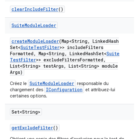
clear
Include
Filter
()
Suite
Module
Loader
create
Module
Loader
(Map<String
,
Linked
Hash
Set<
Suite
Test
Filter
>> include
Filters
Formatted
,
Map<String
,
Linked
Hash
Set<
Suite
Test
Filter
>> exclude
Filters
Formatted
,
List<String> test
Args
,
List<String> module
Args)
SuiteModuleLoader
Créez le
responsable du
IConfiguration
chargement des
et attribuez-lui
certaines options.
Set<String>
get
Exclude
Filter
()