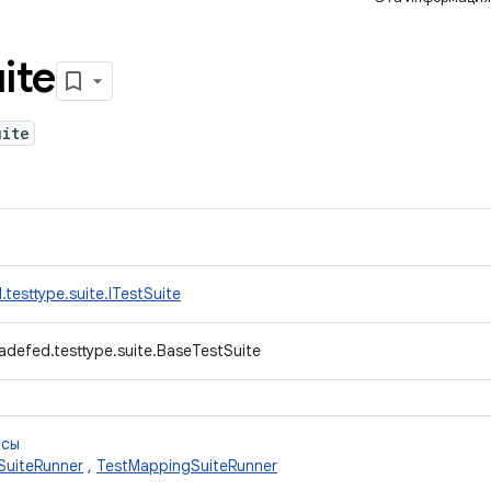
ite
uite
testtype.suite.ITestSuite
adefed.testtype.suite.BaseTestSuite
ссы
SuiteRunner
,
TestMappingSuiteRunner