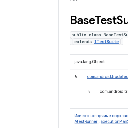
Base
Test
Su
public class BaseTestS
extends
ITestSuite
java.lang.Object
↳
com.android.tradefed.
↳
com.android.tr
Известные прямые подкла
AtestRunner
,
ExecutionPlan