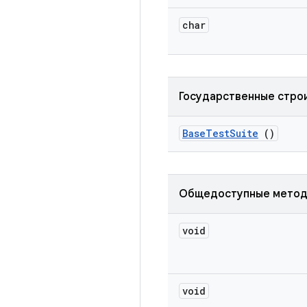
char
Государственные стро
Base
Test
Suite
()
Общедоступные мето
void
void