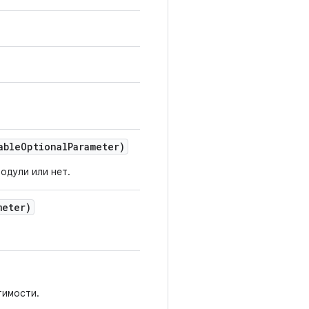
able
Optional
Parameter)
одули или нет.
meter)
тимости.