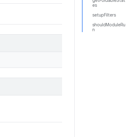
getFoldableStat
es
setupFilters
shouldModuleRu
n