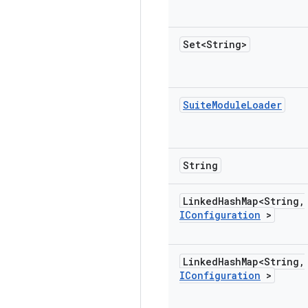
Set<String>
Suite
Module
Loader
String
Linked
Hash
Map<String
,
IConfiguration
>
Linked
Hash
Map<String
,
IConfiguration
>