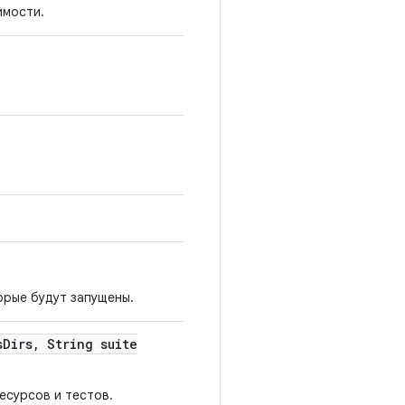
имости.
орые будут запущены.
s
Dirs
,
String suite
есурсов и тестов.