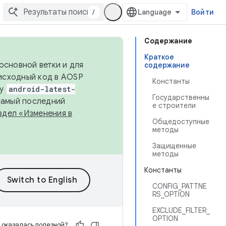
/
Войти
Содержание
Краткое
основной ветки и для
содержание
исходный код в AOSP
Константы
ку
android-latest-
Государственны
 самый последний
е строители
здел «Изменения в
Общедоступные
методы
Защищенные
методы
Константы
CONFIG_PATTNE
RS_OPTION
EXCLUDE_FILTER_
OPTION
 оказалась полезной?