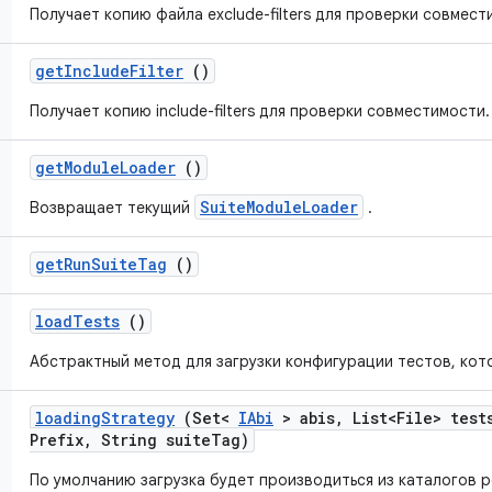
Получает копию файла exclude-filters для проверки совмест
get
Include
Filter
()
Получает копию include-filters для проверки совместимости.
get
Module
Loader
()
SuiteModuleLoader
Возвращает текущий
.
get
Run
Suite
Tag
()
load
Tests
()
Абстрактный метод для загрузки конфигурации тестов, кот
loading
Strategy
(Set<
IAbi
> abis
,
List<File> test
Prefix
,
String suite
Tag)
По умолчанию загрузка будет производиться из каталогов р