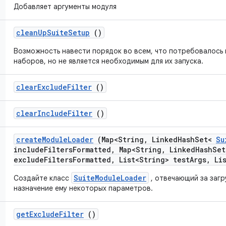
Добавляет аргументы модуля
clean
Up
Suite
Setup
()
Возможность навести порядок во всем, что потребовалось
наборов, но не является необходимым для их запуска.
clear
Exclude
Filter
()
clear
Include
Filter
()
create
Module
Loader
(Map<String
,
Linked
Hash
Set<
Su
include
Filters
Formatted
,
Map<String
,
Linked
Hash
Se
exclude
Filters
Formatted
,
List<String> test
Args
,
Lis
SuiteModuleLoader
Создайте класс
, отвечающий за загр
назначение ему некоторых параметров.
get
Exclude
Filter
()