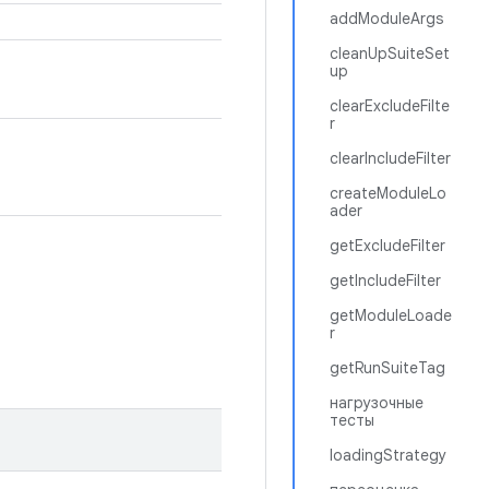
addModuleArgs
cleanUpSuiteSet
up
clearExcludeFilte
r
clearIncludeFilter
createModuleLo
ader
getExcludeFilter
getIncludeFilter
getModuleLoade
r
getRunSuiteTag
нагрузочные
тесты
loadingStrategy