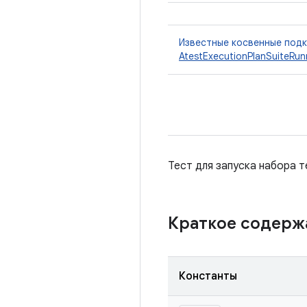
Известные косвенные под
AtestExecutionPlanSuiteRun
Тест для запуска набора 
Краткое содер
Константы