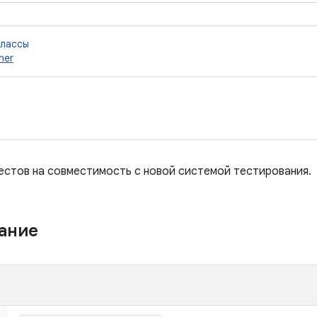
классы
ner
тестов на совместимость с новой системой тестирования.
жание