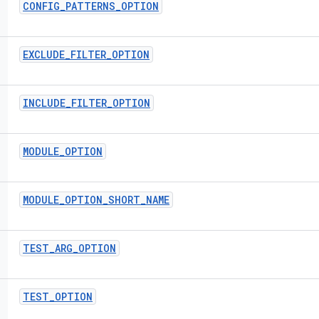
CONFIG
_
PATTERNS
_
OPTION
EXCLUDE
_
FILTER
_
OPTION
INCLUDE
_
FILTER
_
OPTION
MODULE
_
OPTION
MODULE
_
OPTION
_
SHORT
_
NAME
TEST
_
ARG
_
OPTION
TEST
_
OPTION