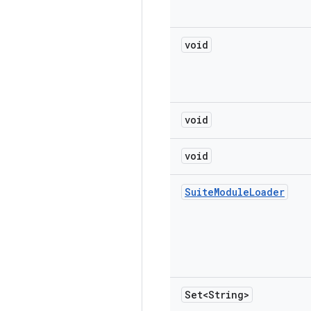
void
void
void
Suite
Module
Loader
Set<String>