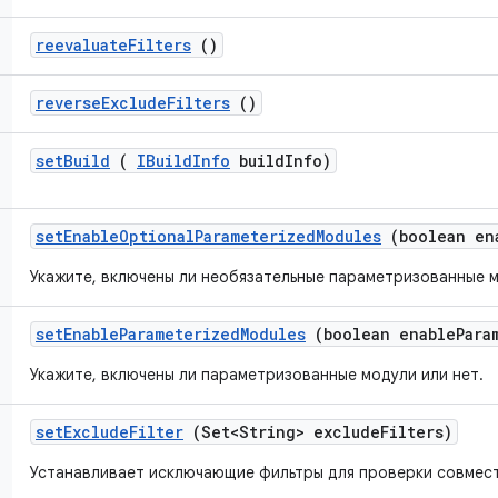
reevaluate
Filters
()
reverse
Exclude
Filters
()
set
Build
(
IBuild
Info
build
Info)
set
Enable
Optional
Parameterized
Modules
(boolean en
Укажите, включены ли необязательные параметризованные м
set
Enable
Parameterized
Modules
(boolean enable
Para
Укажите, включены ли параметризованные модули или нет.
set
Exclude
Filter
(Set<String> exclude
Filters)
Устанавливает исключающие фильтры для проверки совмес