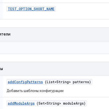
TEST
_
OPTION
_
SHORT
_
NAME
ители
ды
add
Config
Patterns
(List<String> patterns)
Добавить шаблоны конфигурации
add
Module
Args
(Set<String> module
Args)