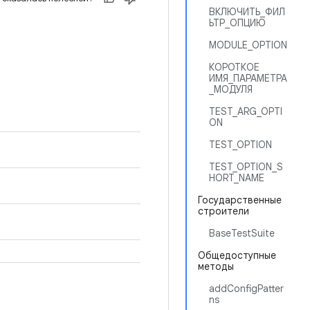
ВКЛЮЧИТЬ_ФИЛ
ЬТР_ОПЦИЮ
MODULE_OPTION
КОРОТКОЕ
ИМЯ_ПАРАМЕТРА
_МОДУЛЯ
TEST_ARG_OPTI
ON
TEST_OPTION
TEST_OPTION_S
HORT_NAME
Государственные
строители
BaseTestSuite
Общедоступные
методы
addConfigPatter
ns