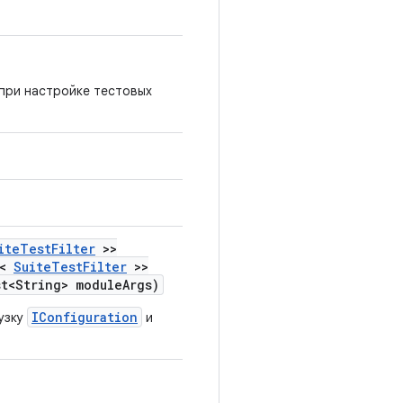
 при настройке тестовых
ite
Test
Filter
>>
t<
Suite
Test
Filter
>>
t<String> module
Args)
IConfiguration
узку
и