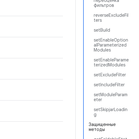
переоценка
фильтров
reverseExcludeFil
ters
setBuild
setEnableOption
alParameterized
Modules
setEnableParame
terizedModules
setExcludeFilter
setIncludeFilter
setModuleParam
eter
setSkipjarLoadin
g
Защищенные
методы