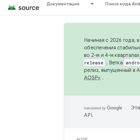
Документация
Поиск кода And
Начиная с 2026 года, 
обеспечения стабильн
во 2-м и 4-м квартала
release
. Ветка
andro
релиз, выпущенный в 
AOSP»
.
Эта
API
.
AOSP