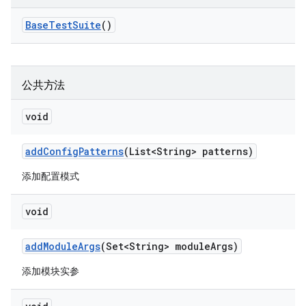
Base
Test
Suite
()
公共方法
void
add
Config
Patterns
(List<String> patterns)
添加配置模式
void
add
Module
Args
(Set<String> module
Args)
添加模块实参