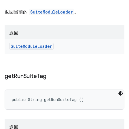
返回当前的
SuiteModuleLoader
。
返回
Suite
Module
Loader
get
Run
Suite
Tag
public String getRunSuiteTag ()
返回