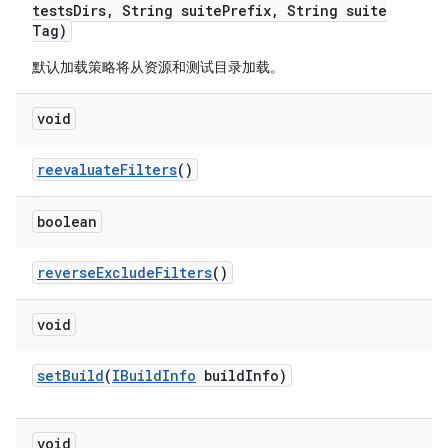
tests
Dirs
,
String suite
Prefix
,
String suite
Tag)
默认加载策略将从资源和测试目录加载。
void
reevaluate
Filters
()
boolean
reverse
Exclude
Filters
()
void
set
Build
(
IBuild
Info
build
Info)
void