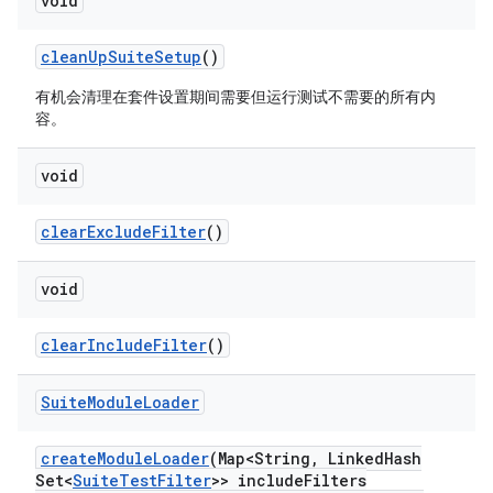
void
clean
Up
Suite
Setup
()
有机会清理在套件设置期间需要但运行测试不需要的所有内
容。
void
clear
Exclude
Filter
()
void
clear
Include
Filter
()
Suite
Module
Loader
create
Module
Loader
(Map<String
,
Linked
Hash
Set<
Suite
Test
Filter
>> include
Filters