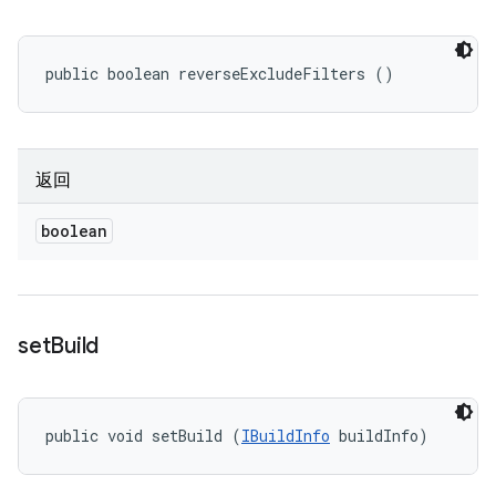
public boolean reverseExcludeFilters ()
返回
boolean
set
Build
public void setBuild (
IBuildInfo
 buildInfo)