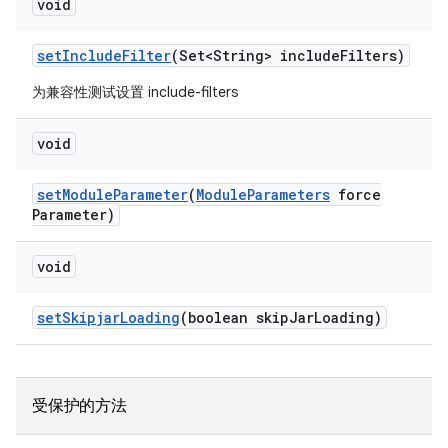
void
set
Include
Filter
(Set<String> include
Filters)
为兼容性测试设置 include-filters
void
set
Module
Parameter
(
Module
Parameters
force
Parameter)
void
set
Skipjar
Loading
(boolean skip
Jar
Loading)
受保护的方法