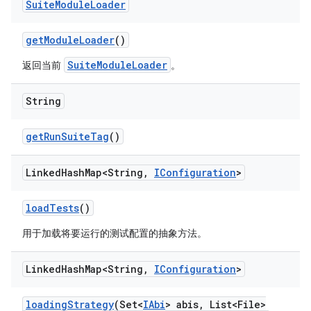
Suite
Module
Loader
get
Module
Loader
()
SuiteModuleLoader
返回当前
。
String
get
Run
Suite
Tag
()
Linked
Hash
Map<String
,
IConfiguration
>
load
Tests
()
用于加载将要运行的测试配置的抽象方法。
Linked
Hash
Map<String
,
IConfiguration
>
loading
Strategy
(Set<
IAbi
> abis
,
List<File>