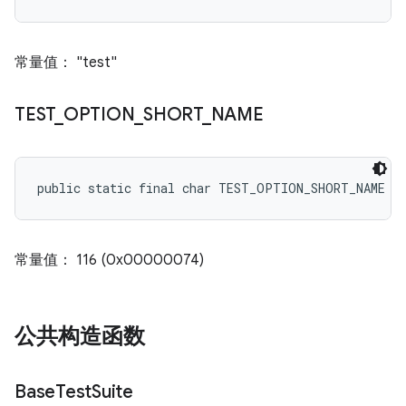
常量值： "test"
TEST
_
OPTION
_
SHORT
_
NAME
public static final char TEST_OPTION_SHORT_NAME
常量值： 116 (0x00000074)
公共构造函数
Base
Test
Suite