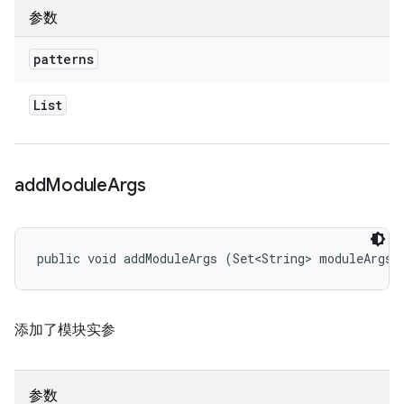
参数
patterns
List
add
Module
Args
public void addModuleArgs (Set<String> moduleArgs)
添加了模块实参
参数