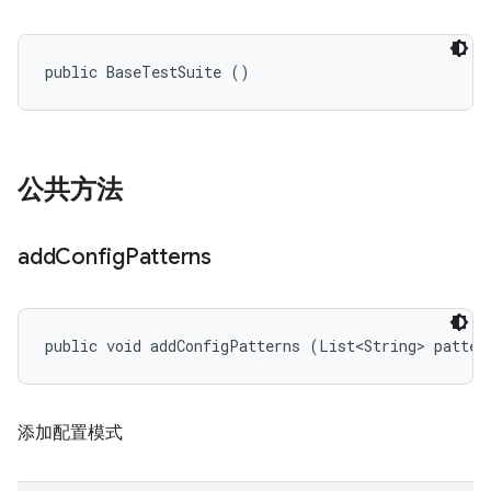
public BaseTestSuite ()
公共方法
add
Config
Patterns
public void addConfigPatterns (List<String> patter
添加配置模式