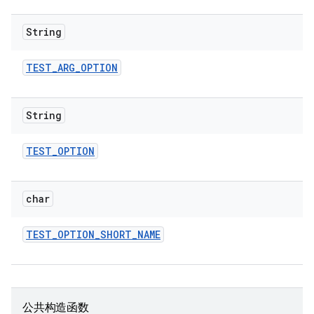
String
TEST
_
ARG
_
OPTION
String
TEST
_
OPTION
char
TEST
_
OPTION
_
SHORT
_
NAME
公共构造函数