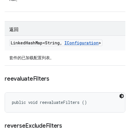
返回
Linked
Hash
Map<String
,
IConfiguration
>
套件的已加载配置列表。
reevaluate
Filters
public void reevaluateFilters ()
reverse
Exclude
Filters