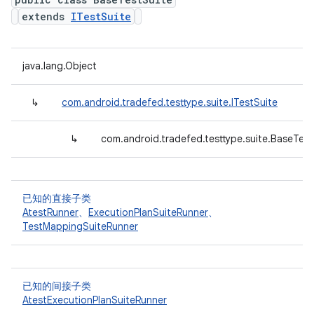
extends
ITestSuite
java.lang.Object
↳
com.android.tradefed.testtype.suite.ITestSuite
↳
com.android.tradefed.testtype.suite.BaseTest
已知的直接子类
AtestRunner
、
ExecutionPlanSuiteRunner
、
TestMappingSuiteRunner
已知的间接子类
AtestExecutionPlanSuiteRunner