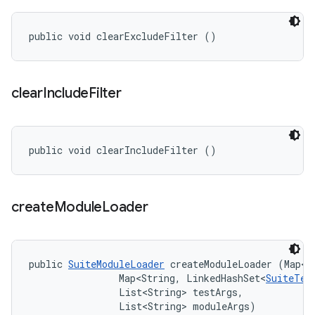
public void clearExcludeFilter ()
clear
Include
Filter
public void clearIncludeFilter ()
create
Module
Loader
public 
SuiteModuleLoader
 createModuleLoader (Map<S
                Map<String, LinkedHashSet<
SuiteTes
                List<String> testArgs, 

                List<String> moduleArgs)