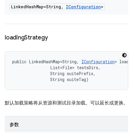
Linked
Hash
Map<String
,
IConfiguration
>
loading
Strategy
public LinkedHashMap<String, 
IConfiguration
> loadi
                List<File> testsDirs, 

                String suitePrefix, 

                String suiteTag)
默认加载策略将从资源和测试目录加载。可以延长或更换。
参数