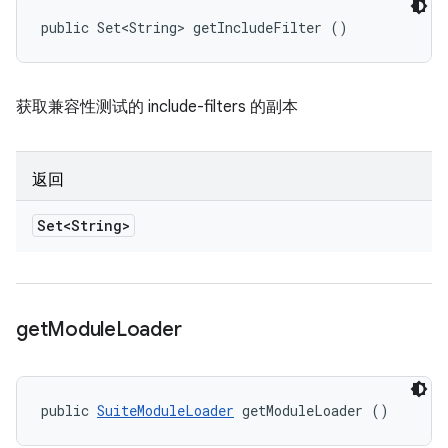
public Set<String> getIncludeFilter ()
获取兼容性测试的 include-filters 的副本
返回
Set<String>
get
Module
Loader
public 
SuiteModuleLoader
 getModuleLoader ()