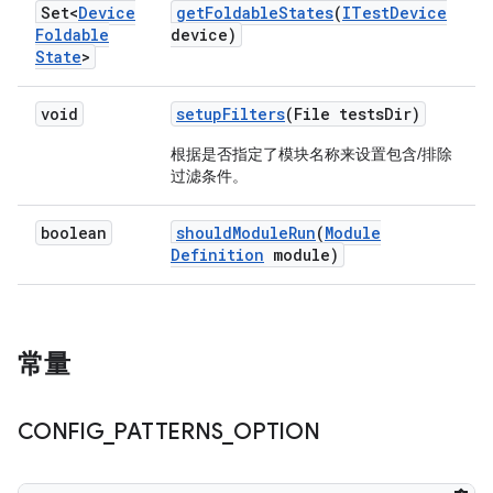
Set<
Device
get
Foldable
States
(
ITest
Device
Foldable
device)
State
>
void
setup
Filters
(File tests
Dir)
根据是否指定了模块名称来设置包含/排除
过滤条件。
boolean
should
Module
Run
(
Module
Definition
module)
常量
CONFIG
_
PATTERNS
_
OPTION