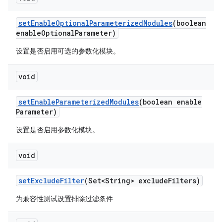
set
Enable
Optional
Parameterized
Modules
(boolean
enable
Optional
Parameter)
设置是否启用可选的参数化模块。
void
set
Enable
Parameterized
Modules
(boolean enable
Parameter)
设置是否启用参数化模块。
void
set
Exclude
Filter
(Set<String> exclude
Filters)
为兼容性测试设置排除过滤条件