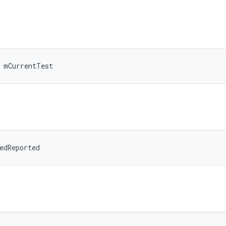
 mCurrentTest
edReported