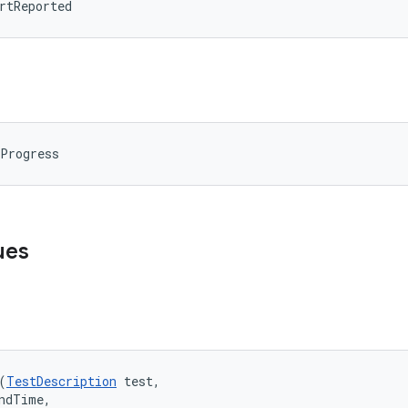
rtReported
nProgress
ues
(
TestDescription
 test, 

ndTime, 
