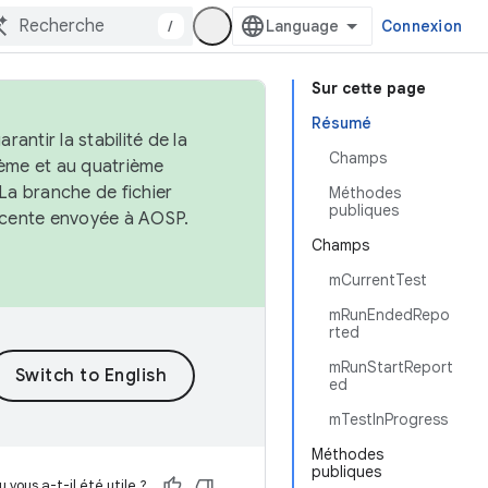
/
Connexion
Sur cette page
Résumé
antir la stabilité de la
Champs
ème et au quatrième
 La branche de fichier
Méthodes
publiques
récente envoyée à AOSP.
Champs
mCurrentTest
mRunEndedRepo
rted
mRunStartReport
ed
mTestInProgress
Méthodes
publiques
 vous a-t-il été utile ?