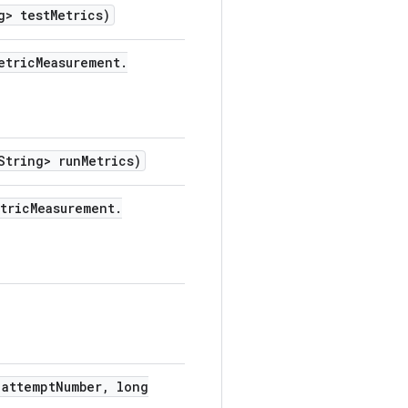
g> test
Metrics)
etric
Measurement
.
tring> run
Metrics)
tric
Measurement
.
attempt
Number
,
long