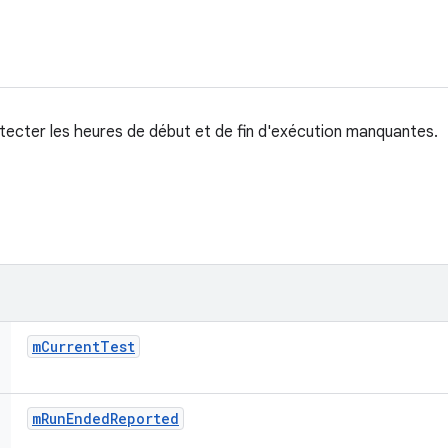
tecter les heures de début et de fin d'exécution manquantes.
m
Current
Test
m
Run
Ended
Reported