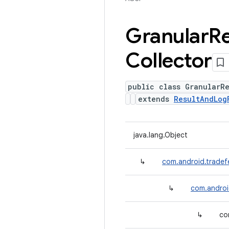
Granular
Re
Collector
public class GranularRe
extends
ResultAndLog
java.lang.Object
↳
com.android.tradefe
↳
com.androi
↳
co