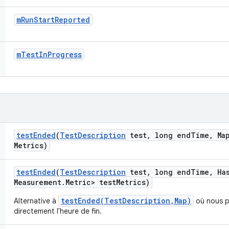
m
Run
Start
Reported
m
Test
In
Progress
test
Ended
(
Test
Description
test
,
long end
Time
,
Map
Metrics)
test
Ended
(
Test
Description
test
,
long end
Time
,
Ha
Measurement
.
Metric> test
Metrics)
testEnded(TestDescription,Map)
Alternative à
où nous p
directement l'heure de fin.