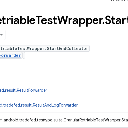
triable
Test
Wrapper
.
Star
triableTestWrapper.StartEndCollector
Forwarder
d.result.ResultForwarder
d.tradefed.result.ResultAndLogForwarder
m.android.tradefed.testtype.suite.GranularRetriableTestWrapper.St