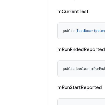
m
Current
Test
public 
TestDescription
m
Run
Ended
Reported
public boolean mRunEnd
m
Run
Start
Reported