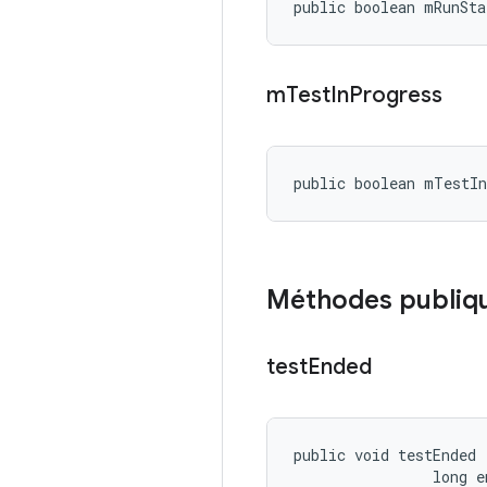
public boolean mRunSta
m
Test
In
Progress
public boolean mTestI
Méthodes publiq
test
Ended
public void testEnded 
                long e