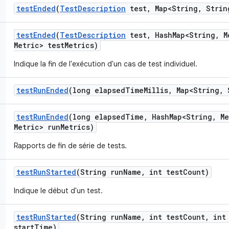
test
Ended
(
Test
Description
test
,
Map<String
,
Strin
test
Ended
(
Test
Description
test
,
Hash
Map<String
,
M
Metric> test
Metrics)
Indique la fin de l'exécution d'un cas de test individuel.
test
Run
Ended
(long elapsed
Time
Millis
,
Map<String
,
S
test
Run
Ended
(long elapsed
Time
,
Hash
Map<String
,
Me
Metric> run
Metrics)
Rapports de fin de série de tests.
test
Run
Started
(String run
Name
,
int test
Count)
Indique le début d'un test.
test
Run
Started
(String run
Name
,
int test
Count
,
int 
start
Time)