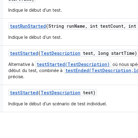
Indique le début d'un test.
test
Run
Started
(String run
Name
,
int test
Count
,
int 
Indique le début d'un test.
test
Started
(
Test
Description
test
,
long start
Time)
testStarted(TestDescription)
Alternative à
où nous spéc
testEnded(TestDescription,l
début du test, combinée à
précise.
test
Started
(
Test
Description
test)
Indique le début d'un scénario de test individuel.