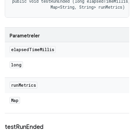
public void testRunEnded (long elapsedTimeMillis, 

                Map<String, String> runMetrics)
Parametreler
elapsed
Time
Millis
long
run
Metrics
Map
test
Run
Ended