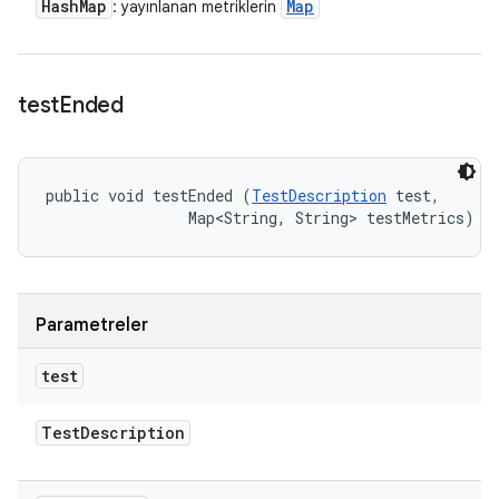
Hash
Map
Map
: yayınlanan metriklerin
test
Ended
public void testEnded (
TestDescription
 test, 

                Map<String, String> testMetrics)
Parametreler
test
Test
Description