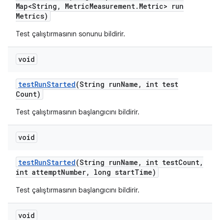
Map<String
,
Metric
Measurement
.
Metric> run
Metrics)
Test çalıştırmasının sonunu bildirir.
void
test
Run
Started
(String run
Name
,
int test
Count)
Test çalıştırmasının başlangıcını bildirir.
void
test
Run
Started
(String run
Name
,
int test
Count
,
int attempt
Number
,
long start
Time)
Test çalıştırmasının başlangıcını bildirir.
void