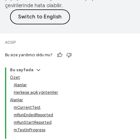
çevirilerinde hata olabilir.
AOSP
Bu size yardımcı oldu mu?
Bu sayfada
Özet
Alanlar
Herkese açık yöntemler
Alanlar
mCurrentTest
mRunEndedReported
mRunStartReported
mTestInProgress