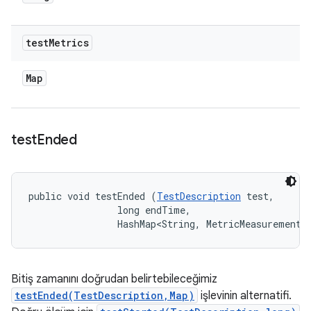
test
Metrics
Map
test
Ended
public void testEnded (
TestDescription
 test, 

                long endTime, 

                HashMap<String, MetricMeasurement.
Bitiş zamanını doğrudan belirtebileceğimiz
testEnded(TestDescription,Map)
işlevinin alternatifi.