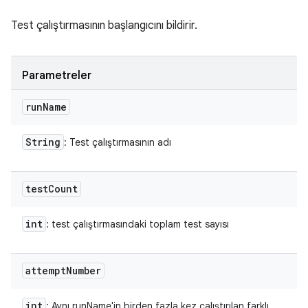
Test çalıştırmasının başlangıcını bildirir.
Parametreler
run
Name
String
: Test çalıştırmasının adı
test
Count
int
: test çalıştırmasındaki toplam test sayısı
attempt
Number
int
: Aynı runName'in birden fazla kez çalıştırılan farklı