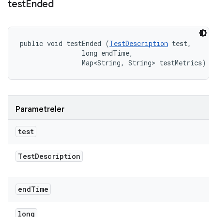
test
Ended
public void testEnded (
TestDescription
 test, 

                long endTime, 

                Map<String, String> testMetrics)
Parametreler
test
Test
Description
end
Time
long