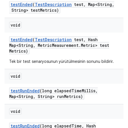
test
Ended
(
Test
Description
test
,
Map<String
,
String> test
Metrics)
void
test
Ended
(
Test
Description
test
,
Hash
Map<String
,
Metric
Measurement
.
Metric> test
Metrics)
Tek bir test senaryosunun yürütülmesinin sonunu bildirir.
void
test
Run
Ended
(long elapsed
Time
Millis
,
Map<String
,
String> run
Metrics)
void
test
Run
Ended
(long elapsed
Time
,
Hash