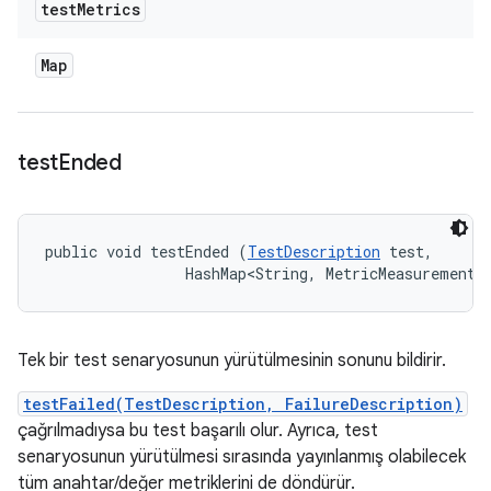
test
Metrics
Map
test
Ended
public void testEnded (
TestDescription
 test, 

                HashMap<String, MetricMeasurement.
Tek bir test senaryosunun yürütülmesinin sonunu bildirir.
testFailed(TestDescription, FailureDescription)
çağrılmadıysa bu test başarılı olur. Ayrıca, test
senaryosunun yürütülmesi sırasında yayınlanmış olabilecek
tüm anahtar/değer metriklerini de döndürür.