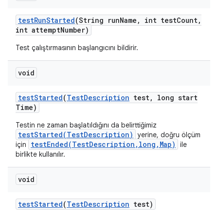
test
Run
Started
(String run
Name
,
int test
Count
,
int attempt
Number)
Test çalıştırmasının başlangıcını bildirir.
void
test
Started
(
Test
Description
test
,
long start
Time)
Testin ne zaman başlatıldığını da belirttiğimiz
testStarted(TestDescription)
yerine, doğru ölçüm
testEnded(TestDescription,long,Map)
için
ile
birlikte kullanılır.
void
test
Started
(
Test
Description
test)