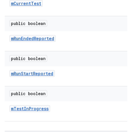
m
Current
Test
public boolean
m
Run
Ended
Reported
public boolean
m
Run
Start
Reported
public boolean
m
Test
In
Progress