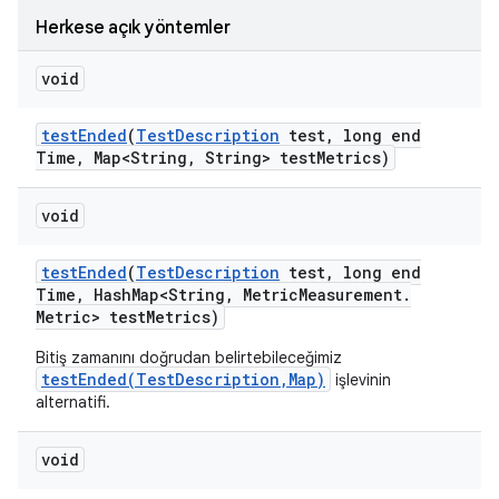
Herkese açık yöntemler
void
test
Ended
(
Test
Description
test
,
long end
Time
,
Map<String
,
String> test
Metrics)
void
test
Ended
(
Test
Description
test
,
long end
Time
,
Hash
Map<String
,
Metric
Measurement
.
Metric> test
Metrics)
Bitiş zamanını doğrudan belirtebileceğimiz
testEnded(TestDescription,Map)
işlevinin
alternatifi.
void