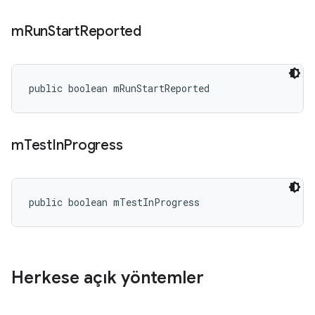
m
Run
Start
Reported
public boolean mRunStartReported
m
Test
In
Progress
public boolean mTestInProgress
Herkese açık yöntemler