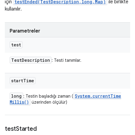
için
testEnded(TestDescription,long,Map)
ile birlikte
kullanılır.
Parametreler
test
Test
Description
: Testi tanımlar.
start
Time
long
System
.
current
Time
: Testin başladığı zaman (
Millis(
)
üzerinden ölçülür)
test
Started