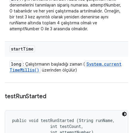
denemelerini tanımlayan sipariş numarası. attemptNumber,
0 tabanlıdır ve her yeni çalıştırmada artırılmalıdır. Örneğin,
bir test 3 kez ayrıntılı olarak yeniden denenirse aynı
runName altında toplam 4 çalıştırma olmalı ve
attemptNumber 0 ile 3 arasında olmalıdır.
start
Time
long
System
.
current
: Çalıştırmanın başladığı zaman (
Time
Millis(
)
üzerinden ölçülür)
test
Run
Started
public void testRunStarted (String runName, 

                int testCount, 

                int attemptNumber)