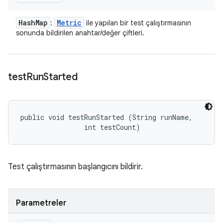
Hash
Map
Metric
:
ile yapılan bir test çalıştırmasının
sonunda bildirilen anahtar/değer çiftleri.
test
Run
Started
public void testRunStarted (String runName, 

                int testCount)
Test çalıştırmasının başlangıcını bildirir.
Parametreler