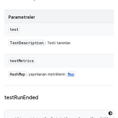
Parametreler
test
Test
Description
: Testi tanımlar.
test
Metrics
Hash
Map
Map
: yayınlanan metriklerin
test
Run
Ended