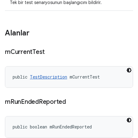
Tek bir test senaryosunun başlangıcını bildirir.
Alanlar
m
Current
Test
public 
TestDescription
 mCurrentTest
m
Run
Ended
Reported
public boolean mRunEndedReported