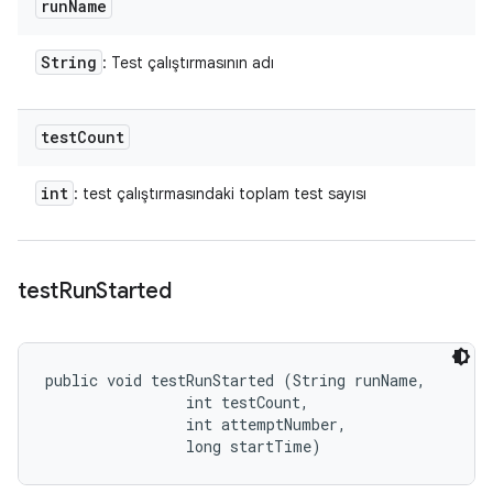
run
Name
String
: Test çalıştırmasının adı
test
Count
int
: test çalıştırmasındaki toplam test sayısı
test
Run
Started
public void testRunStarted (String runName, 

                int testCount, 

                int attemptNumber, 

                long startTime)