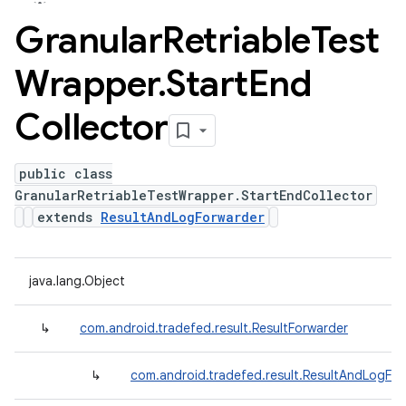
Granular
Retriable
Test
Wrapper
.
Start
End
Collector
public class
GranularRetriableTestWrapper.StartEndCollector
extends
ResultAndLogForwarder
java.lang.Object
↳
com.android.tradefed.result.ResultForwarder
↳
com.android.tradefed.result.ResultAndLogFo