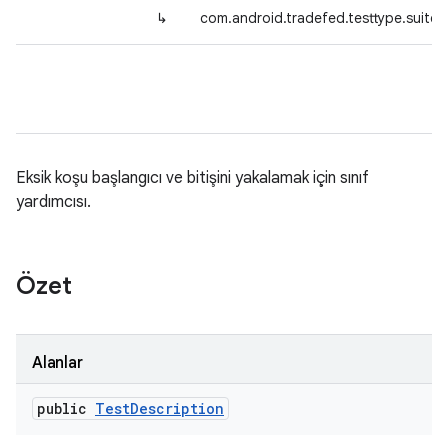
↳
com.android.tradefed.testtype.suite.
Eksik koşu başlangıcı ve bitişini yakalamak için sınıf
yardımcısı.
Özet
Alanlar
public
Test
Description