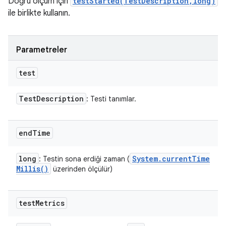
Doğru ölçüm için
testStarted(TestDescription,long)
ile birlikte kullanın.
Parametreler
test
Test
Description
: Testi tanımlar.
end
Time
long
System
.
current
Time
: Testin sona erdiği zaman (
Millis(
)
üzerinden ölçülür)
test
Metrics