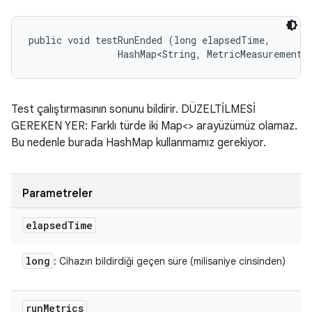
public void testRunEnded (long elapsedTime, 

                HashMap<String, MetricMeasurement.
Test çalıştırmasının sonunu bildirir. DÜZELTİLMESİ
GEREKEN YER: Farklı türde iki Map<> arayüzümüz olamaz.
Bu nedenle burada HashMap kullanmamız gerekiyor.
Parametreler
elapsed
Time
long
: Cihazın bildirdiği geçen süre (milisaniye cinsinden)
run
Metrics