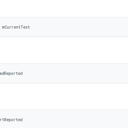
 mCurrentTest
d
edReported
rtReported