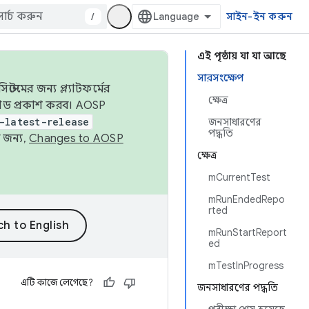
/
সাইন-ইন করুন
এই পৃষ্ঠায় যা যা আছে
সারসংক্ষেপ
েমের জন্য প্ল্যাটফর্মের
ক্ষেত্র
 কোড প্রকাশ করব। AOSP
-latest-release
জনসাধারণের
পদ্ধতি
 জন্য,
Changes to AOSP
ক্ষেত্র
mCurrentTest
mRunEndedRepo
rted
mRunStartReport
ed
mTestInProgress
এটি কাজে লেগেছে?
জনসাধারণের পদ্ধতি