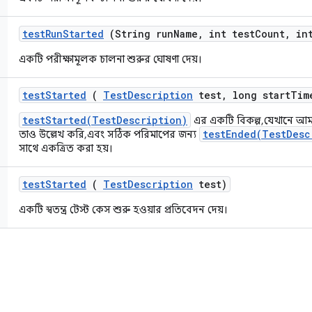
test
Run
Started
(String run
Name
,
int test
Count
,
int
একটি পরীক্ষামূলক চালনা শুরুর ঘোষণা দেয়।
test
Started
(
Test
Description
test
,
long start
Tim
testStarted(TestDescription)
এর একটি বিকল্প, যেখানে আমর
testEnded(TestDesc
তাও উল্লেখ করি, এবং সঠিক পরিমাপের জন্য
সাথে একত্রিত করা হয়।
test
Started
(
Test
Description
test)
একটি স্বতন্ত্র টেস্ট কেস শুরু হওয়ার প্রতিবেদন দেয়।