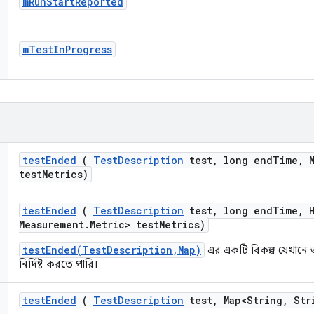
m
Run
Start
Reported
m
Test
In
Progress
test
Ended
(
Test
Description
test
,
long end
Time
,
M
test
Metrics)
test
Ended
(
Test
Description
test
,
long end
Time
,
H
Measurement
.
Metric> test
Metrics)
testEnded(TestDescription,Map)
এর একটি বিকল্প যেখানে 
নির্দিষ্ট করতে পারি।
test
Ended
(
Test
Description
test
,
Map<String
,
Stri