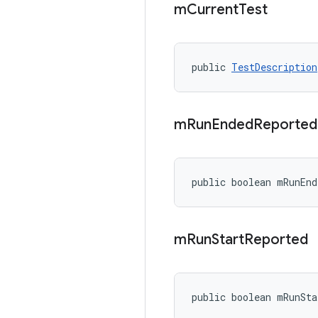
m
Current
Test
public 
TestDescription
m
Run
Ended
Reporte
public boolean mRunEnd
m
Run
Start
Reported
public boolean mRunSta