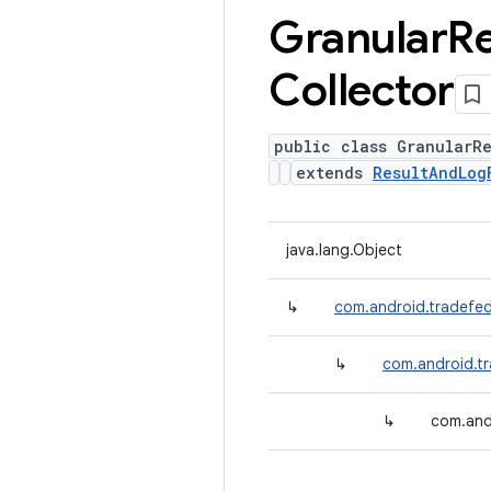
Granular
Re
Collector
public class GranularRe
extends
ResultAndLog
java.lang.Object
↳
com.android.tradefed
↳
com.android.t
↳
com.and