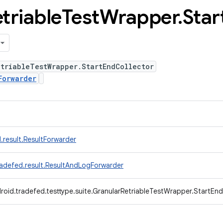
triable
Test
Wrapper
.
Star
triableTestWrapper.StartEndCollector
Forwarder
.result.ResultForwarder
radefed.result.ResultAndLogForwarder
roid.tradefed.testtype.suite.GranularRetriableTestWrapper.StartEnd