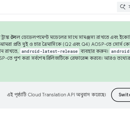
াঙ্ক স্টেবল ডেভেলপমেন্ট মডেলের সাথে সামঞ্জস্য রাখতে এবং ইকোসিস্ট
ে, আমরা প্রতি দুই ও চার ত্রৈমাসিকে (Q2 এবং Q4) AOSP-তে সোর্স
ান রাখতে,
android-latest-release
ব্যবহার করুন।
android
বদা AOSP-তে পুশ করা সর্বশেষ রিলিজটিকে রেফারেন্স করবে। আরও তথ্যের
এই পৃষ্ঠাটি
Cloud Translation API
অনুবাদ করেছে।