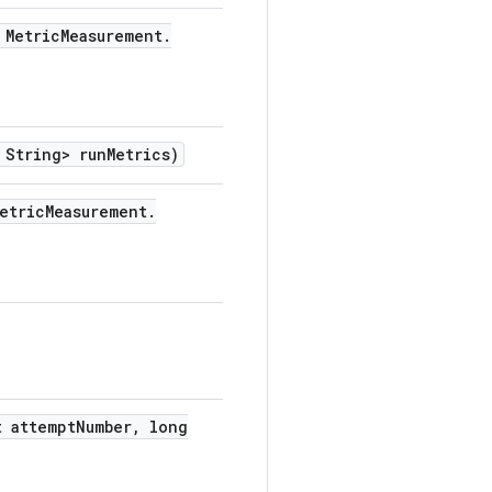
Metric
Measurement
.
String> run
Metrics)
etric
Measurement
.
 attempt
Number
,
long