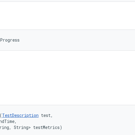
nProgress
ি
(
TestDescription
 test, 

ndTime, 

ring, String> testMetrics)