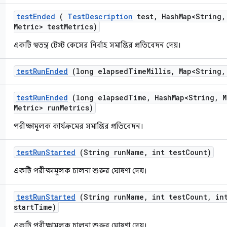
test
Ended
(
Test
Description
test
,
Hash
Map<String
,
Metric> test
Metrics)
একটি স্বতন্ত্র টেস্ট কেসের নির্বাহ সমাপ্তির প্রতিবেদন দেয়।
test
Run
Ended
(long elapsed
Time
Millis
,
Map<String
,
test
Run
Ended
(long elapsed
Time
,
Hash
Map<String
,
M
Metric> run
Metrics)
পরীক্ষামূলক কার্যক্রমের সমাপ্তির প্রতিবেদন।
test
Run
Started
(String run
Name
,
int test
Count)
একটি পরীক্ষামূলক চালনা শুরুর ঘোষণা দেয়।
test
Run
Started
(String run
Name
,
int test
Count
,
int
start
Time)
একটি পরীক্ষামূলক চালনা শুরুর ঘোষণা দেয়।