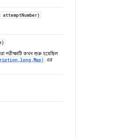
 attempt
Number)
e)
া পরীক্ষাটি কখন শুরু হয়েছিল
ription,long,Map)
এর