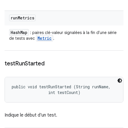
run
Metrics
Hash
Map
: paires clé-valeur signalées à la fin d'une série
Metric
de tests avec
.
test
Run
Started
public void testRunStarted (String runName, 

                int testCount)
Indique le début d'un test.