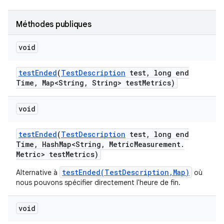
Méthodes publiques
void
test
Ended
(
Test
Description
test
,
long end
Time
,
Map<String
,
String> test
Metrics)
void
test
Ended
(
Test
Description
test
,
long end
Time
,
Hash
Map<String
,
Metric
Measurement
.
Metric> test
Metrics)
testEnded(TestDescription,Map)
Alternative à
où
nous pouvons spécifier directement l'heure de fin.
void