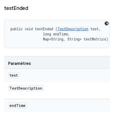
test
Ended
public void testEnded (
TestDescription
 test, 

                long endTime, 

                Map<String, String> testMetrics)
Paramètres
test
Test
Description
end
Time