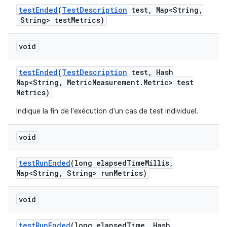
test
Ended
(
Test
Description
test
,
Map<String
,
String> test
Metrics)
void
test
Ended
(
Test
Description
test
,
Hash
Map<String
,
Metric
Measurement
.
Metric> test
Metrics)
Indique la fin de l'exécution d'un cas de test individuel.
void
test
Run
Ended
(long elapsed
Time
Millis
,
Map<String
,
String> run
Metrics)
void
test
Run
Ended
(long elapsed
Time
,
Hash