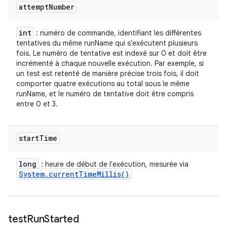
attempt
Number
int
: numéro de commande, identifiant les différentes
tentatives du même runName qui s'exécutent plusieurs
fois. Le numéro de tentative est indexé sur 0 et doit être
incrémenté à chaque nouvelle exécution. Par exemple, si
un test est retenté de manière précise trois fois, il doit
comporter quatre exécutions au total sous le même
runName, et le numéro de tentative doit être compris
entre 0 et 3.
start
Time
long
: heure de début de l'exécution, mesurée via
System
.
current
Time
Millis(
)
test
Run
Started