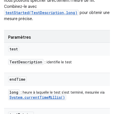
nous pouvons spécifier directement l'heure de fin.
Combinez-le avec
testStarted(TestDescription,long)
pour obtenir une
mesure précise.
Paramètres
test
Test
Description
: identifie le test
end
Time
long
: heure à laquelle le test s'est terminé, mesurée via
System
.
current
Time
Millis(
)