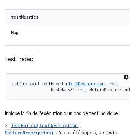
test
Metrics
Map
test
Ended
public void testEnded (
TestDescription
 test, 

                HashMap<String, MetricMeasurement.
Indique la fin de l'exécution d'un cas de test individuel.
Si
testFailed(TestDescription,
FailureDescription)
n'a pas été appelé, ce test a