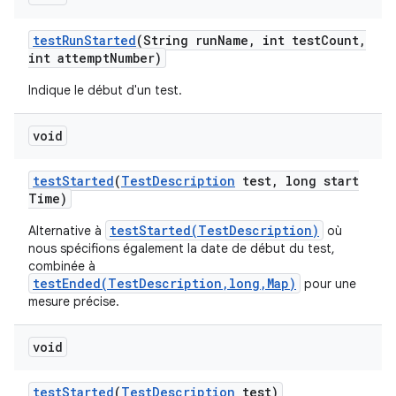
test
Run
Started
(String run
Name
,
int test
Count
,
int attempt
Number)
Indique le début d'un test.
void
test
Started
(
Test
Description
test
,
long start
Time)
testStarted(TestDescription)
Alternative à
où
nous spécifions également la date de début du test,
combinée à
testEnded(TestDescription,long,Map)
pour une
mesure précise.
void
test
Started
(
Test
Description
test)