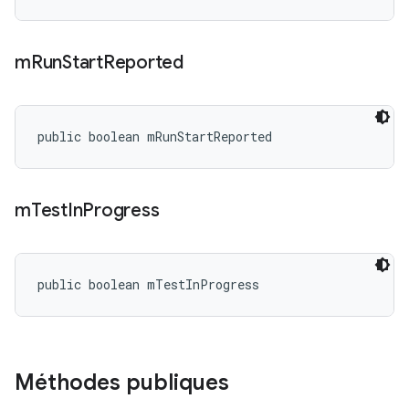
m
Run
Start
Reported
public boolean mRunStartReported
m
Test
In
Progress
public boolean mTestInProgress
Méthodes publiques