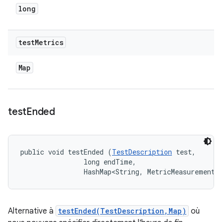
long
test
Metrics
Map
test
Ended
public void testEnded (
TestDescription
 test, 

                long endTime, 

                HashMap<String, MetricMeasurement.
Alternative à
testEnded(TestDescription,Map)
où