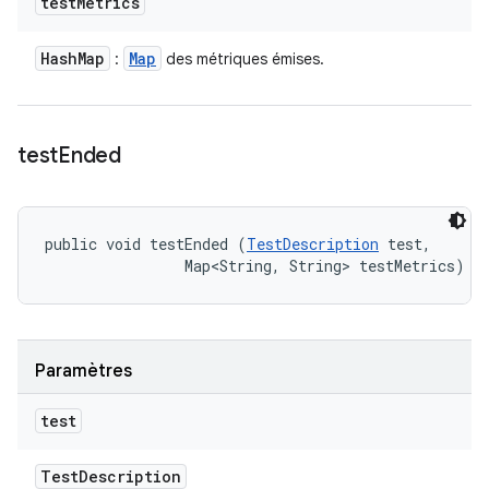
test
Metrics
Hash
Map
Map
:
des métriques émises.
test
Ended
public void testEnded (
TestDescription
 test, 

                Map<String, String> testMetrics)
Paramètres
test
Test
Description