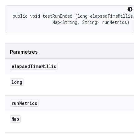
public void testRunEnded (long elapsedTimeMillis, 

                Map<String, String> runMetrics)
Paramètres
elapsed
Time
Millis
long
run
Metrics
Map