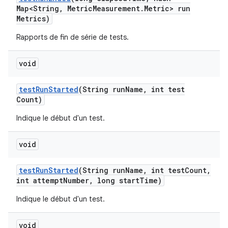
Map<String
,
Metric
Measurement
.
Metric> run
Metrics)
Rapports de fin de série de tests.
void
test
Run
Started
(String run
Name
,
int test
Count)
Indique le début d'un test.
void
test
Run
Started
(String run
Name
,
int test
Count
,
int attempt
Number
,
long start
Time)
Indique le début d'un test.
void