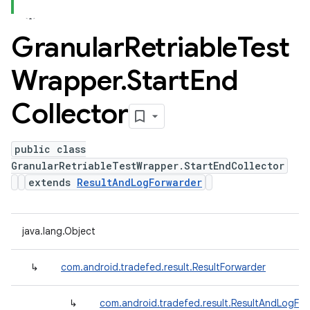
Granular
Retriable
Test
Wrapper
.
Start
End
Collector
public class
GranularRetriableTestWrapper.StartEndCollector
extends
ResultAndLogForwarder
java.lang.Object
↳
com.android.tradefed.result.ResultForwarder
↳
com.android.tradefed.result.ResultAndLogFo