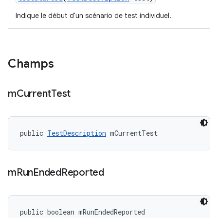
Indique le début d'un scénario de test individuel.
Champs
m
Current
Test
public 
TestDescription
 mCurrentTest
m
Run
Ended
Reported
public boolean mRunEndedReported