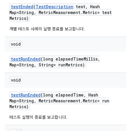
test
Ended
(
Test
Description
test
,
Hash
Map<String
,
Metric
Measurement
.
Metric> test
Metrics)
개별 테스트 사례의 실행 종료를 보고합니다.
void
test
Run
Ended
(long elapsed
Time
Millis
,
Map<String
,
String> run
Metrics)
void
test
Run
Ended
(long elapsed
Time
,
Hash
Map<String
,
Metric
Measurement
.
Metric> run
Metrics)
테스트 실행의 종료를 보고합니다.