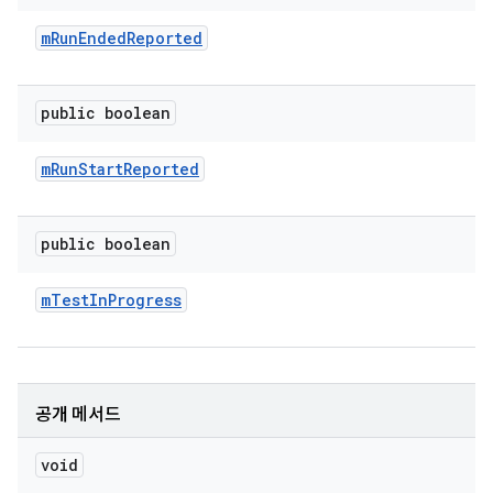
m
Run
Ended
Reported
public boolean
m
Run
Start
Reported
public boolean
m
Test
In
Progress
공개 메서드
void