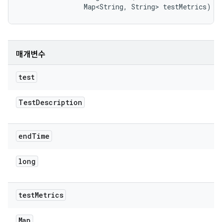
                Map<String, String> testMetrics)
매개변수
test
Test
Description
end
Time
long
test
Metrics
Map