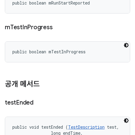
public boolean mRunStartReported
m
Test
In
Progress
public boolean mTestInProgress
공개 메서드
test
Ended
public void testEnded (
TestDescription
 test, 

                long endTime, 
