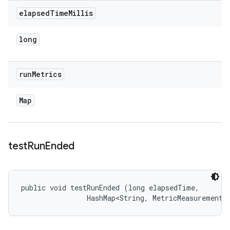
elapsed
Time
Millis
long
run
Metrics
Map
test
Run
Ended
public void testRunEnded (long elapsedTime, 

                HashMap<String, MetricMeasurement.