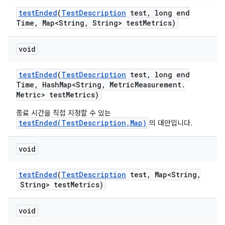
test
Ended
(
Test
Description
test
,
long end
Time
,
Map<String
,
String> test
Metrics)
void
test
Ended
(
Test
Description
test
,
long end
Time
,
Hash
Map<String
,
Metric
Measurement
.
Metric> test
Metrics)
종료 시간을 직접 지정할 수 있는
testEnded(TestDescription,Map)
의 대안입니다.
void
test
Ended
(
Test
Description
test
,
Map<String
,
String> test
Metrics)
void