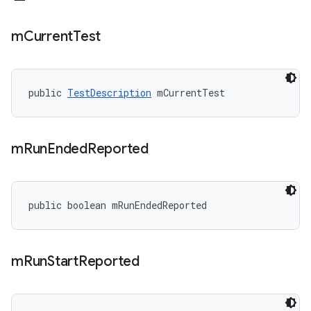
m
Current
Test
public 
TestDescription
 mCurrentTest
m
Run
Ended
Reported
public boolean mRunEndedReported
m
Run
Start
Reported