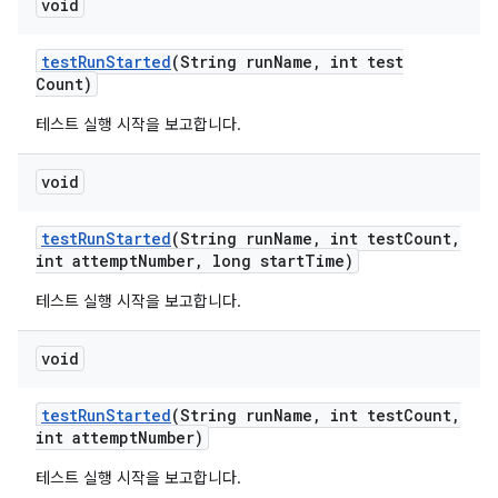
void
test
Run
Started
(String run
Name
,
int test
Count)
테스트 실행 시작을 보고합니다.
void
test
Run
Started
(String run
Name
,
int test
Count
,
int attempt
Number
,
long start
Time)
테스트 실행 시작을 보고합니다.
void
test
Run
Started
(String run
Name
,
int test
Count
,
int attempt
Number)
테스트 실행 시작을 보고합니다.