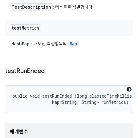
Test
Description
: 테스트를 식별합니다.
test
Metrics
Hash
Map
Map
: 내보낸 측정항목의
test
Run
Ended
public void testRunEnded (long elapsedTimeMillis, 

                Map<String, String> runMetrics)
매개변수