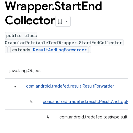
Wrapper
.
Start
End
Collector
public class
GranularRetriableTestWrapper.StartEndCollector
extends
ResultAndLogForwarder
java.lang.Object
↳
com.android.tradefed.result.ResultForwarder
↳
com.android.tradefed.result.ResultAndLogFo
↳
com.android.tradefed.testtype.suite.