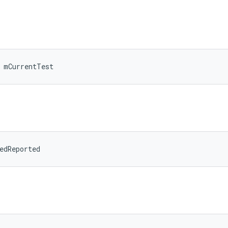
 mCurrentTest
d
edReported