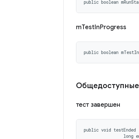
public boolean mRunSta
m
Test
In
Progress
public boolean mTestI
Общедоступные
тест завершен
public void testEnded 
                long e