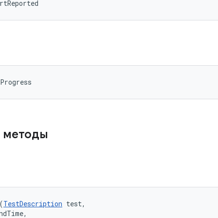
rtReported
nProgress
 методы
(
TestDescription
 test, 

ndTime, 
