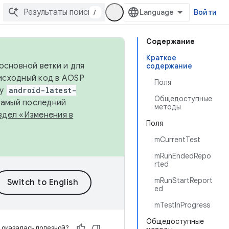
/
Войти
Содержание
Краткое
основной ветки и для
содержание
исходный код в AOSP
Поля
ку
android-latest-
Общедоступные
 самый последний
методы
здел «Изменения в
Поля
mCurrentTest
mRunEndedRepo
rted
mRunStartReport
ed
mTestInProgress
Общедоступные
 оказалась полезной?