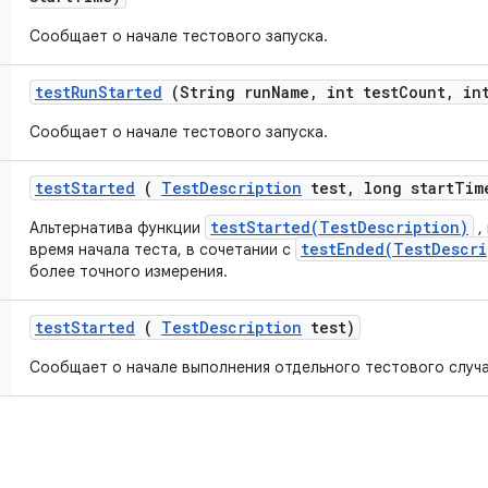
Сообщает о начале тестового запуска.
test
Run
Started
(String run
Name
,
int test
Count
,
int
Сообщает о начале тестового запуска.
test
Started
(
Test
Description
test
,
long start
Tim
testStarted(TestDescription)
Альтернатива функции
,
testEnded(TestDescri
время начала теста, в сочетании с
более точного измерения.
test
Started
(
Test
Description
test)
Сообщает о начале выполнения отдельного тестового случа