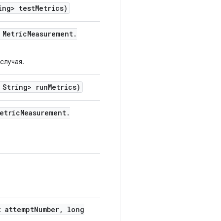
ng> test
Metrics)
Metric
Measurement
.
случая.
String> run
Metrics)
etric
Measurement
.
 attempt
Number
,
long