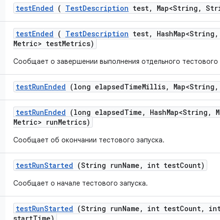
test
Ended
(
Test
Description
test
,
Map<String
,
Stri
test
Ended
(
Test
Description
test
,
Hash
Map<String
,
Metric> test
Metrics)
Сообщает о завершении выполнения отдельного тестового 
test
Run
Ended
(long elapsed
Time
Millis
,
Map<String
,
test
Run
Ended
(long elapsed
Time
,
Hash
Map<String
,
M
Metric> run
Metrics)
Сообщает об окончании тестового запуска.
test
Run
Started
(String run
Name
,
int test
Count)
Сообщает о начале тестового запуска.
test
Run
Started
(String run
Name
,
int test
Count
,
int
start
Time)