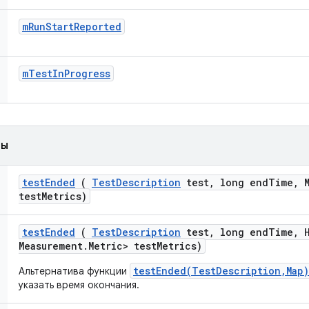
m
Run
Start
Reported
m
Test
In
Progress
ды
test
Ended
(
Test
Description
test
,
long end
Time
,
M
test
Metrics)
test
Ended
(
Test
Description
test
,
long end
Time
,
H
Measurement
.
Metric> test
Metrics)
testEnded(TestDescription,Map)
Альтернатива функции
указать время окончания.