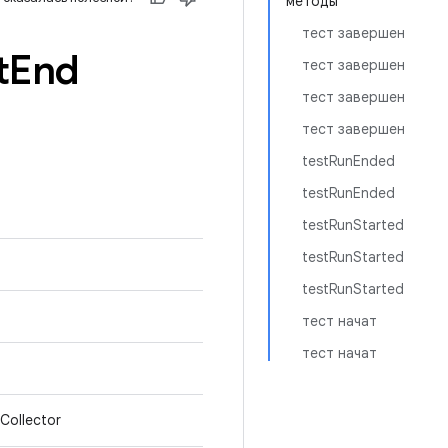
методы
тест завершен
t
End
тест завершен
тест завершен
тест завершен
testRunEnded
testRunEnded
testRunStarted
testRunStarted
testRunStarted
тест начат
тест начат
Collector