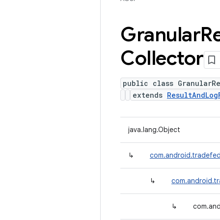
Granular
Re
Collector
public class GranularRe
extends
ResultAndLog
java.lang.Object
↳
com.android.tradefed
↳
com.android.t
↳
com.and