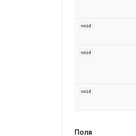
void
void
void
Поля