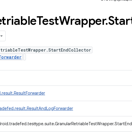
triable
Test
Wrapper
.
Star
triableTestWrapper.StartEndCollector
Forwarder
.result.ResultForwarder
radefed.result.ResultAndLogForwarder
roid.tradefed.testtype.suite.GranularRetriableTestWrapper.StartEnd