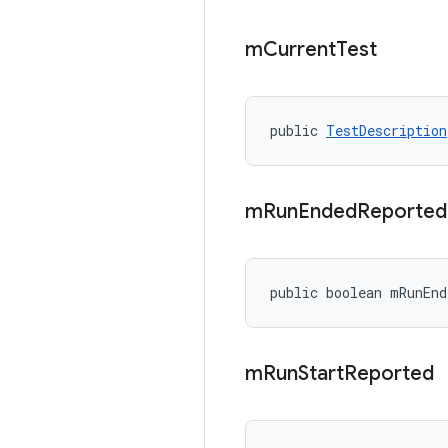
m
Current
Test
public 
TestDescription
m
Run
Ended
Reporte
public boolean mRunEnd
m
Run
Start
Reported