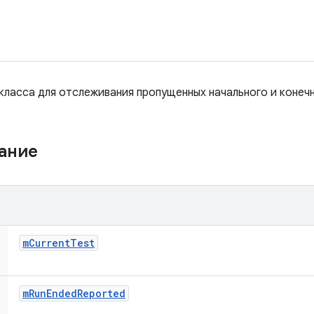
класса для отслеживания пропущенных начального и конечн
жание
m
Current
Test
m
Run
Ended
Reported