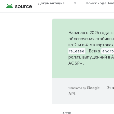
Документация
Поиск кода And
Начиная с 2026 года, 
обеспечения стабильн
во 2-м и 4-м квартала
release
. Ветка
andro
релиз, выпущенный в 
AOSP»
.
Эта
API
.
AOSP