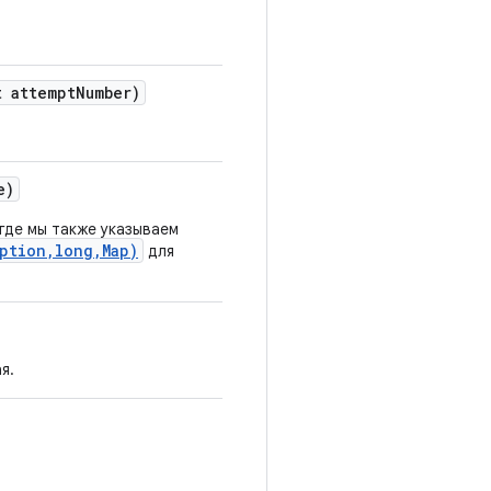
 attempt
Number)
e)
 где мы также указываем
ption,long,Map)
для
я.