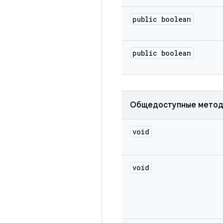
public boolean
public boolean
Общедоступные мето
void
void