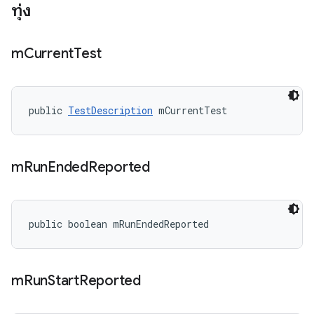
ทุ่ง
m
Current
Test
public 
TestDescription
 mCurrentTest
m
Run
Ended
Reported
public boolean mRunEndedReported
m
Run
Start
Reported