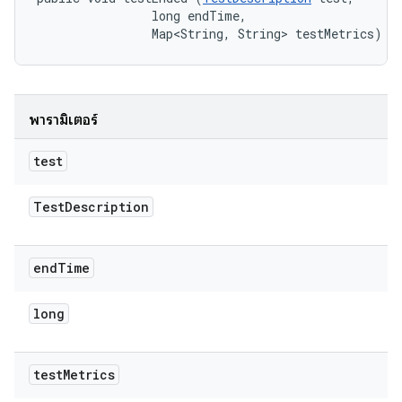
                long endTime, 

                Map<String, String> testMetrics)
พารามิเตอร์
test
Test
Description
end
Time
long
test
Metrics