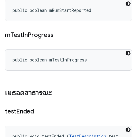
public boolean mRunStartReported
m
Test
In
Progress
public boolean mTestInProgress
เมธอดสาธารณะ
test
Ended
public void testEnded (
TestDescription
 test, 
