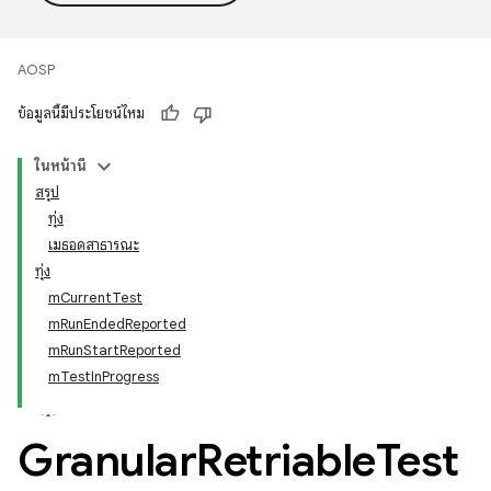
AOSP
ข้อมูลนี้มีประโยชน์ไหม
ในหน้านี้
สรุป
ทุ่ง
เมธอดสาธารณะ
ทุ่ง
mCurrentTest
mRunEndedReported
mRunStartReported
mTestInProgress
Granular
Retriable
Test