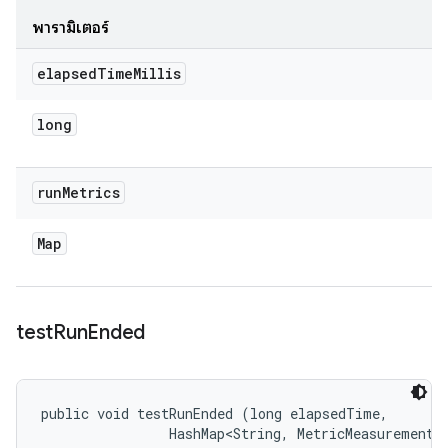
พารามิเตอร์
elapsed
Time
Millis
long
run
Metrics
Map
test
Run
Ended
public void testRunEnded (long elapsedTime, 

                HashMap<String, MetricMeasurement.