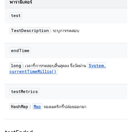
พารามิเตอร์
test
Test
Description
: ระบุการทดสอบ
end
Time
long
System
.
: เวลาที่การทดสอบสิ้นสุดลง ซึ่งวัดผ่าน
current
Time
Millis(
)
test
Metrics
Hash
Map
Map
:
ของเมตริกที่ปล่อยออกมา