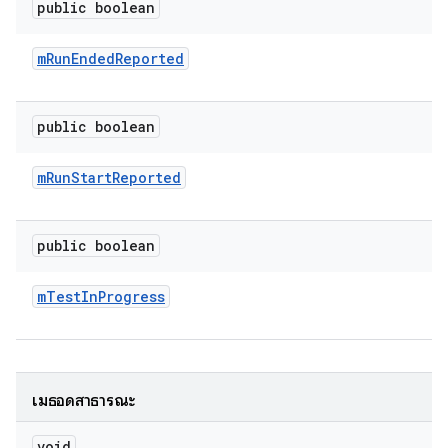
public boolean
m
Run
Ended
Reported
public boolean
m
Run
Start
Reported
public boolean
m
Test
In
Progress
เมธอดสาธารณะ
void