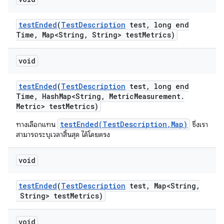
test
Ended
(
Test
Description
test
,
long end
Time
,
Map<String
,
String> test
Metrics)
void
test
Ended
(
Test
Description
test
,
long end
Time
,
Hash
Map<String
,
Metric
Measurement
.
Metric> test
Metrics)
testEnded(TestDescription,Map)
ทางเลือกแทน
ซึ่งเรา
สามารถระบุเวลาสิ้นสุด ได้โดยตรง
void
test
Ended
(
Test
Description
test
,
Map<String
,
String> test
Metrics)
void