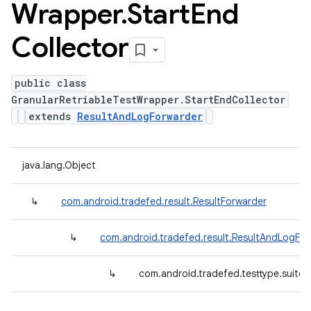
Wrapper
.
Start
End
Collector
public class
GranularRetriableTestWrapper.StartEndCollector
extends
ResultAndLogForwarder
java.lang.Object
↳
com.android.tradefed.result.ResultForwarder
↳
com.android.tradefed.result.ResultAndLogFo
↳
com.android.tradefed.testtype.suite.