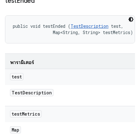
test
Ended
public void testEnded (
TestDescription
 test, 

                Map<String, String> testMetrics)
พารามิเตอร์
test
Test
Description
test
Metrics
Map