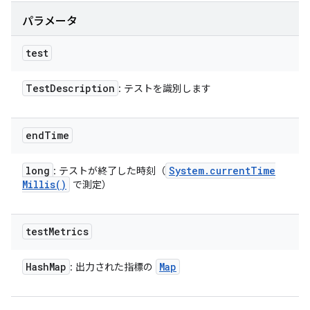
パラメータ
test
Test
Description
: テストを識別します
end
Time
long
System
.
current
Time
: テストが終了した時刻（
Millis(
)
で測定）
test
Metrics
Hash
Map
Map
: 出力された指標の