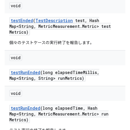
void
test
Ended
(
Test
Description
test
,
Hash
Map<String
,
Metric
Measurement
.
Metric> test
Metrics)
個々のテストケースの実行終了を報告します。
void
test
Run
Ended
(long elapsed
Time
Millis
,
Map<String
,
String> run
Metrics)
void
test
Run
Ended
(long elapsed
Time
,
Hash
Map<String
,
Metric
Measurement
.
Metric> run
Metrics)