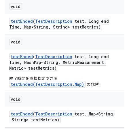
void
test
Ended
(
Test
Description
test
,
long end
Time
,
Map<String
,
String> test
Metrics)
void
test
Ended
(
Test
Description
test
,
long end
Time
,
Hash
Map<String
,
Metric
Measurement
.
Metric> test
Metrics)
終了時間を直接指定できる
testEnded(TestDescription,Map)
の代替。
void
test
Ended
(
Test
Description
test
,
Map<String
,
String> test
Metrics)