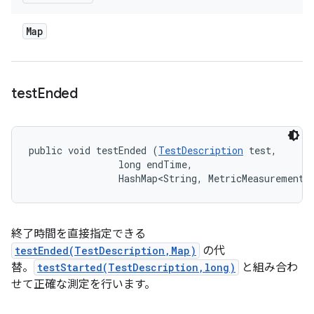
Map
test
Ended
public void testEnded (
TestDescription
 test, 

                long endTime, 

                HashMap<String, MetricMeasurement.
終了時間を直接指定できる
testEnded(TestDescription,Map)
の代
替。
testStarted(TestDescription,long)
と組み合わ
せて正確な測定を行います。