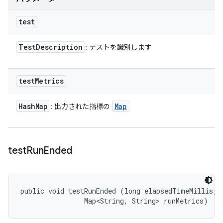
test
Test
Description
: テストを識別します
test
Metrics
Hash
Map
Map
: 出力された指標の
test
Run
Ended
public void testRunEnded (long elapsedTimeMillis, 

                Map<String, String> runMetrics)