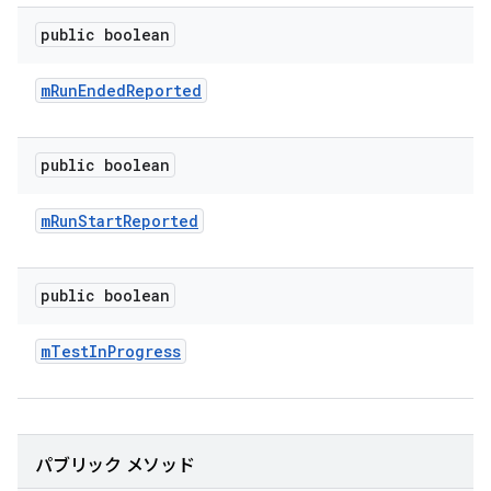
public boolean
m
Run
Ended
Reported
public boolean
m
Run
Start
Reported
public boolean
m
Test
In
Progress
パブリック メソッド