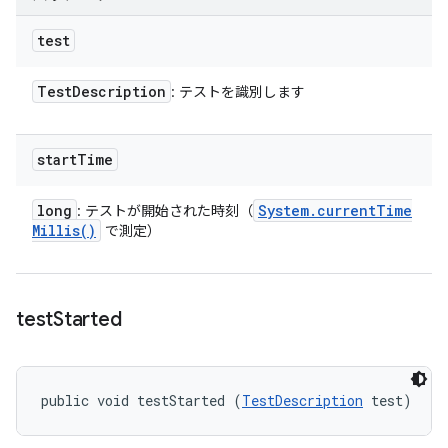
test
Test
Description
: テストを識別します
start
Time
long
System
.
current
Time
: テストが開始された時刻（
Millis(
)
で測定）
test
Started
public void testStarted (
TestDescription
 test)