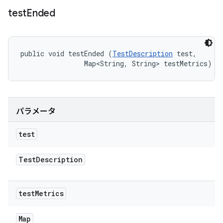
test
Ended
public void testEnded (
TestDescription
 test, 

                Map<String, String> testMetrics)
パラメータ
test
Test
Description
test
Metrics
Map