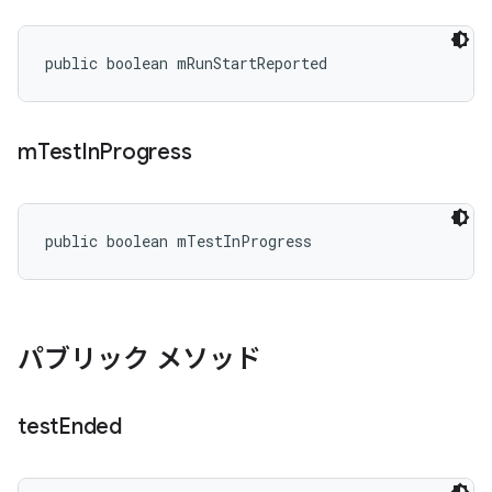
public boolean mRunStartReported
m
Test
In
Progress
public boolean mTestInProgress
パブリック メソッド
test
Ended