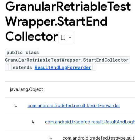
Granular
Retriable
Test
Wrapper
.
Start
End
Collector
public class
GranularRetriableTestWrapper.StartEndCollector
extends
ResultAndLogForwarder
java.lang.Object
↳
com.android.tradefed.result.ResultForwarder
↳
com.android.tradefed.result.ResultAndLogFo
↳
com.android.tradefed.testtype.suite.