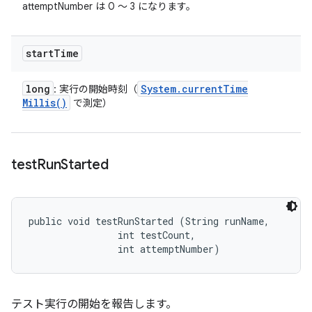
attemptNumber は 0 ～ 3 になります。
start
Time
long
System
.
current
Time
: 実行の開始時刻（
Millis(
)
で測定）
test
Run
Started
public void testRunStarted (String runName, 

                int testCount, 

                int attemptNumber)
テスト実行の開始を報告します。