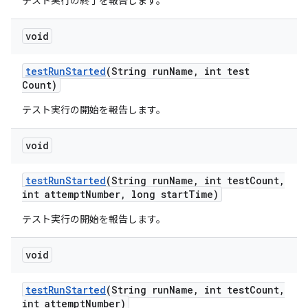
テスト実行の終了を報告します。
void
test
Run
Started
(String run
Name
,
int test
Count)
テスト実行の開始を報告します。
void
test
Run
Started
(String run
Name
,
int test
Count
,
int attempt
Number
,
long start
Time)
テスト実行の開始を報告します。
void
test
Run
Started
(String run
Name
,
int test
Count
,
int attempt
Number)