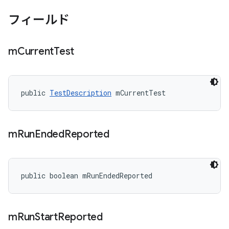
フィールド
m
Current
Test
public 
TestDescription
 mCurrentTest
m
Run
Ended
Reported
public boolean mRunEndedReported
m
Run
Start
Reported