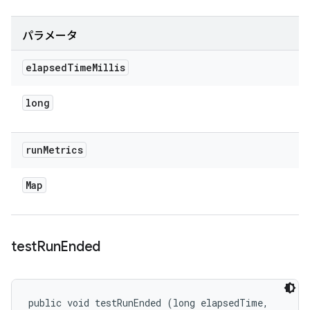
パラメータ
elapsed
Time
Millis
long
run
Metrics
Map
test
Run
Ended
public void testRunEnded (long elapsedTime, 
