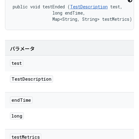
public void testEnded (
TestDescription
 test, 

                long endTime, 

                Map<String, String> testMetrics)
パラメータ
test
Test
Description
end
Time
long
test
Metrics