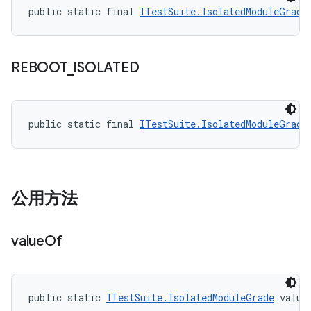
public static final 
ITestSuite.IsolatedModuleGrade
REBOOT
_
ISOLATED
public static final 
ITestSuite.IsolatedModuleGrade
公用方法
value
Of
public static 
ITestSuite.IsolatedModuleGrade
 value