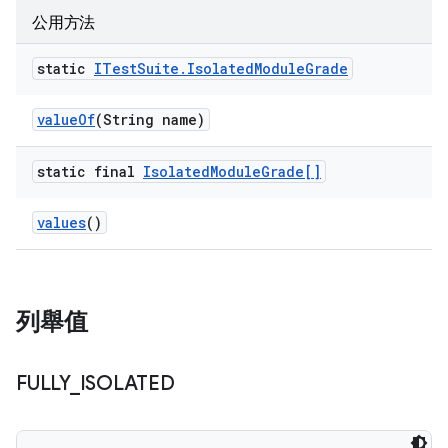
公用方法
static
ITest
Suite
.
Isolated
Module
Grade
value
Of
(String name)
static final
Isolated
Module
Grade[]
values
()
列舉值
FULLY
_
ISOLATED