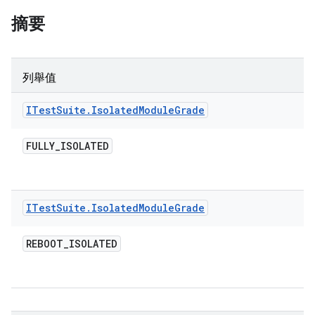
摘要
列舉值
ITest
Suite
.
Isolated
Module
Grade
FULLY
_
ISOLATED
ITest
Suite
.
Isolated
Module
Grade
REBOOT
_
ISOLATED