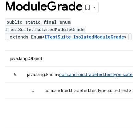
Module
Grade
public static final enum
ITestSuite.IsolatedModuleGrade
extends Enum<
ITestSuite.IsolatedModuleGrade
>
java.lang.Object
↳
java.lang.Enum<
com.android.tradefed.testtype.suite.I
↳
com.android.tradefed.testtype.suite.ITestSui