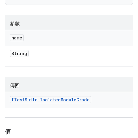
參數
name
String
傳回
ITest
Suite
.
Isolated
Module
Grade
值