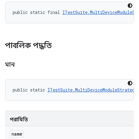
public static final 
ITestSuite.MultiDeviceModuleSt
পাবলিক পদ্ধতি
মান
public static 
ITestSuite.MultiDeviceModuleStrategy
পরামিতি
name