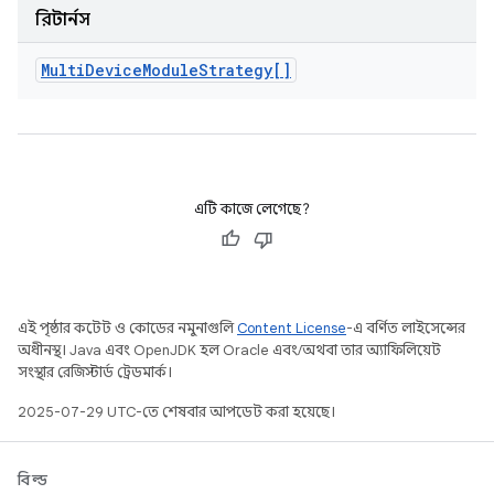
রিটার্নস
Multi
Device
Module
Strategy[]
এটি কাজে লেগেছে?
এই পৃষ্ঠার কন্টেন্ট ও কোডের নমুনাগুলি
Content License
-এ বর্ণিত লাইসেন্সের
অধীনস্থ। Java এবং OpenJDK হল Oracle এবং/অথবা তার অ্যাফিলিয়েট
সংস্থার রেজিস্টার্ড ট্রেডমার্ক।
2025-07-29 UTC-তে শেষবার আপডেট করা হয়েছে।
বিল্ড