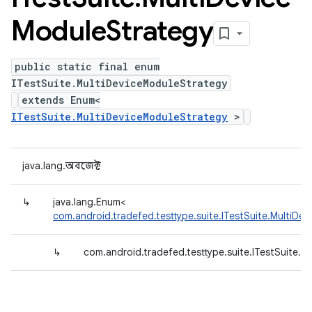
Module
Strategy
public static final enum
ITestSuite.MultiDeviceModuleStrategy
extends Enum<
ITestSuite.MultiDeviceModuleStrategy
>
java.lang.অবজেক্ট
↳
java.lang.Enum<
com.android.tradefed.testtype.suite.ITestSuite.MultiDe
↳
com.android.tradefed.testtype.suite.ITestSuite.