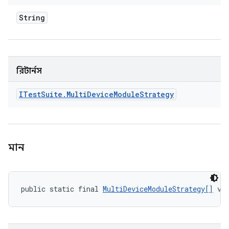
String
রিটার্নস
ITest
Suite
.
Multi
Device
Module
Strategy
মান
public static final 
MultiDeviceModuleStrategy[]
 va