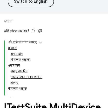
AOSP
এটি কাজে লেগেছে?
এই পৃষ্ঠায় যা যা আছে
সারাংশ
এনাম মান
পাবলিক পদ্ধতি
এনাম মান
সমস্ত বাদ দিন
ONLY_MULTI_DEVICES
চালান
পাবলিক পদ্ধতি
ITest
Suite
.
Multi
Device