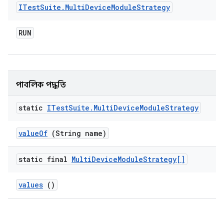
ITest
Suite
.
Multi
Device
Module
Strategy
RUN
পাবলিক পদ্ধতি
static
ITest
Suite
.
Multi
Device
Module
Strategy
value
Of
(String name)
static final
Multi
Device
Module
Strategy[]
values
()