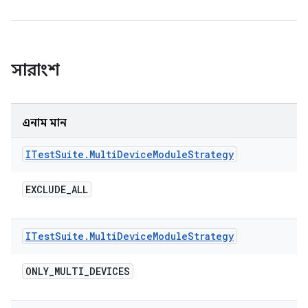
সারাংশ
এনাম মান
ITest
Suite
.
Multi
Device
Module
Strategy
EXCLUDE
_
ALL
ITest
Suite
.
Multi
Device
Module
Strategy
ONLY
_
MULTI
_
DEVICES