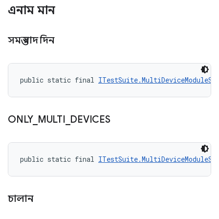
এনাম মান
সমস্ত বাদ দিন
public static final 
ITestSuite.MultiDeviceModuleSt
ONLY
_
MULTI
_
DEVICES
public static final 
ITestSuite.MultiDeviceModuleSt
চালান