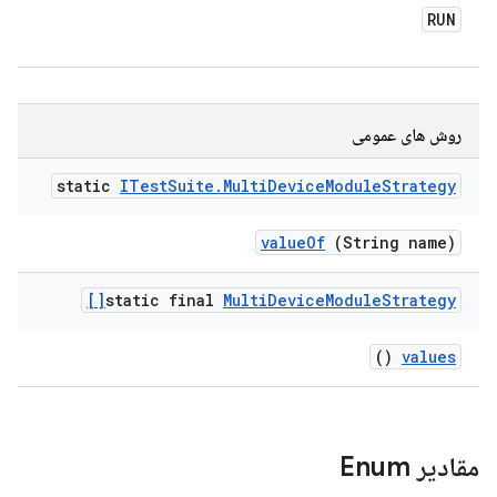
RUN
روش های عمومی
static
ITest
Suite
.
Multi
Device
Module
Strategy
value
Of
(String name)
static final
Multi
Device
Module
Strategy[]
()
values
مقادیر Enum