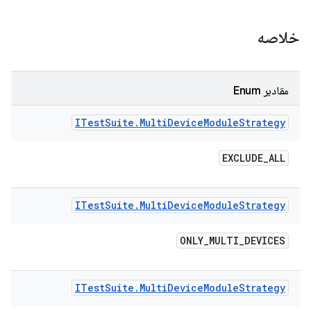
خلاصه
مقادیر Enum
ITest
Suite
.
Multi
Device
Module
Strategy
EXCLUDE
_
ALL
ITest
Suite
.
Multi
Device
Module
Strategy
ONLY
_
MULTI
_
DEVICES
ITest
Suite
.
Multi
Device
Module
Strategy