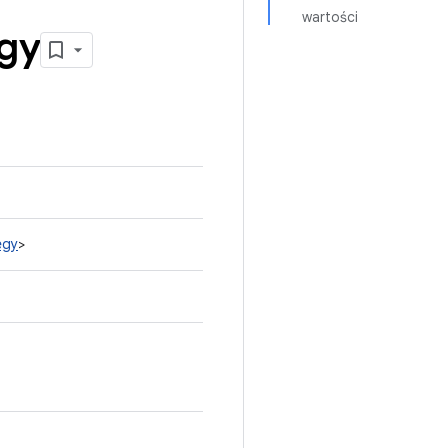
wartości
egy
egy
>