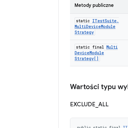
Metody publiczne
static
ITest
Suite
.
Multi
Device
Module
Strategy
static final
Multi
Device
Module
Strategy[]
Wartości typu wy
EXCLUDE
_
ALL
public static final 
IT