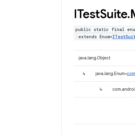
ITest
Suite
.
public static final en
extends Enum<
ITestSui
java.lang.Object
↳
java.lang.Enum<
com
↳
com.androi