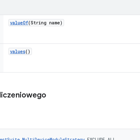
value
Of
(String name)
values
()
liczeniowego
estSuite.MultiDeviceModuleStrategy
 EXCLUDE_ALL