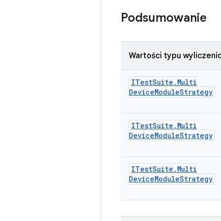
Podsumowanie
Wartości typu wyliczen
ITest
Suite
.
Multi
Device
Module
Strategy
ITest
Suite
.
Multi
Device
Module
Strategy
ITest
Suite
.
Multi
Device
Module
Strategy