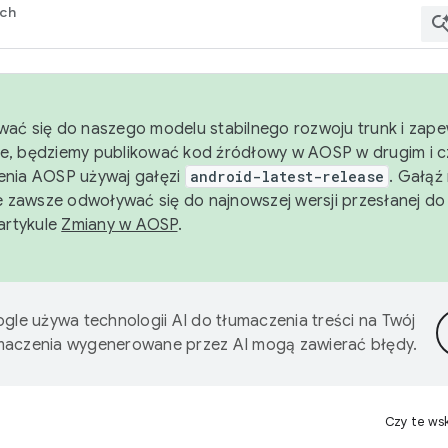
rch
wać się do naszego modelu stabilnego rozwoju trunk i zape
e, będziemy publikować kod źródłowy w AOSP w drugim i c
enia AOSP używaj gałęzi
android-latest-release
. Gałąź
 zawsze odwoływać się do najnowszej wersji przesłanej do
 artykule
Zmiany w AOSP
.
gle używa technologii AI do tłumaczenia treści na Twój
umaczenia wygenerowane przez AI mogą zawierać błędy.
Czy te ws