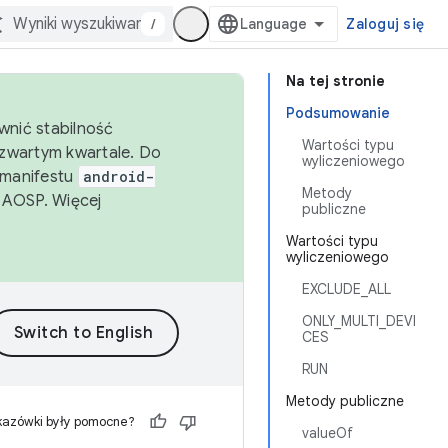
/
Zaloguj się
Na tej stronie
Podsumowanie
wnić stabilność
Wartości typu
zwartym kwartale. Do
wyliczeniowego
 manifestu
android-
Metody
 AOSP. Więcej
publiczne
Wartości typu
wyliczeniowego
EXCLUDE_ALL
ONLY_MULTI_DEVI
CES
RUN
Metody publiczne
kazówki były pomocne?
valueOf