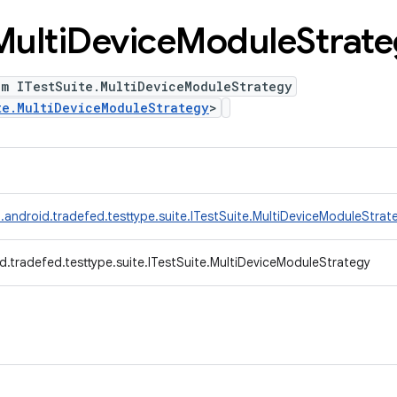
Multi
Device
Module
Strat
um ITestSuite.MultiDeviceModuleStrategy
te.MultiDeviceModuleStrategy
>
.android.tradefed.testtype.suite.ITestSuite.MultiDeviceModuleStrat
d.tradefed.testtype.suite.ITestSuite.MultiDeviceModuleStrategy