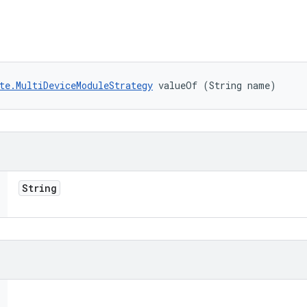
te.MultiDeviceModuleStrategy
 valueOf (String name)
String