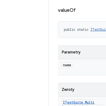
value
Of
public static 
ITestSui
Parametry
name
Zwroty
ITest
Suite
.
Multi