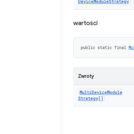
Device
Module
Strategy
wartości
public static final 
Mu
Zwroty
Multi
Device
Module
Strategy[]