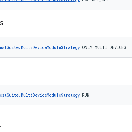
S
estSuite.MultiDeviceModuleStrategy
 ONLY_MULTI_DEVICES
estSuite.MultiDeviceModuleStrategy
 RUN
e