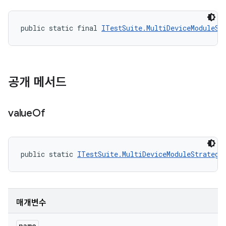
public static final 
ITestSuite.MultiDeviceModuleSt
공개 메서드
value
Of
public static 
ITestSuite.MultiDeviceModuleStrategy
매개변수
name