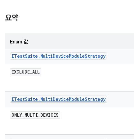
요약
Enum 값
ITest
Suite
.
Multi
Device
Module
Strategy
EXCLUDE
_
ALL
ITest
Suite
.
Multi
Device
Module
Strategy
ONLY
_
MULTI
_
DEVICES