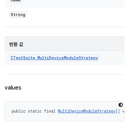
String
반환 값
ITest
Suite
.
Multi
Device
Module
Strategy
values
public static final 
MultiDeviceModuleStrategy[]
 va