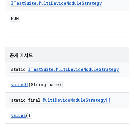
ITest
Suite
.
Multi
Device
Module
Strategy
RUN
공개 메서드
static
ITest
Suite
.
Multi
Device
Module
Strategy
value
Of
(String name)
static final
Multi
Device
Module
Strategy[]
values
()