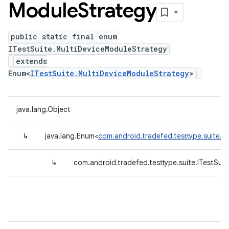
Module
Strategy
public static final enum
ITestSuite.MultiDeviceModuleStrategy
extends
Enum<
ITestSuite.MultiDeviceModuleStrategy
>
java.lang.Object
↳
java.lang.Enum<
com.android.tradefed.testtype.suite.I
↳
com.android.tradefed.testtype.suite.ITestSui