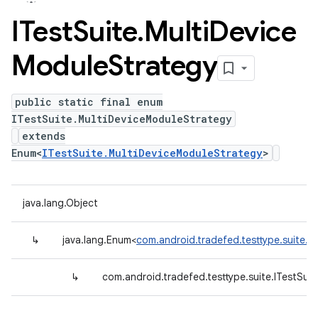
ITest
Suite
.
Multi
Device
Module
Strategy
public static final enum
ITestSuite.MultiDeviceModuleStrategy
extends
Enum<
ITestSuite.MultiDeviceModuleStrategy
>
java.lang.Object
↳
java.lang.Enum<
com.android.tradefed.testtype.suite.I
↳
com.android.tradefed.testtype.suite.ITestSui