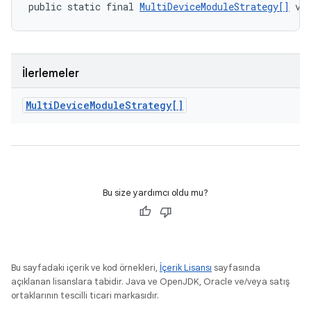
public static final 
MultiDeviceModuleStrategy[]
 va
İlerlemeler
Multi
Device
Module
Strategy[]
Bu size yardımcı oldu mu?
Bu sayfadaki içerik ve kod örnekleri,
İçerik Lisansı
sayfasında
açıklanan lisanslara tabidir. Java ve OpenJDK, Oracle ve/veya satış
ortaklarının tescilli ticari markasıdır.