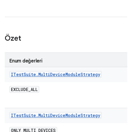
Özet
Enum değerleri
ITest
Suite
.
Multi
Device
Module
Strategy
EXCLUDE
_
ALL
ITest
Suite
.
Multi
Device
Module
Strategy
ONLY
_
MULTI
_
DEVICES