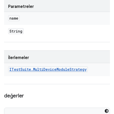
Parametreler
name
String
İlerlemeler
ITest
Suite
.
Multi
Device
Module
Strategy
değerler