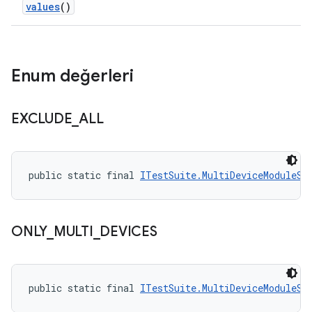
values
()
Enum değerleri
EXCLUDE
_
ALL
public static final 
ITestSuite.MultiDeviceModuleSt
ONLY
_
MULTI
_
DEVICES
public static final 
ITestSuite.MultiDeviceModuleSt