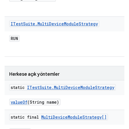
ITest
Suite
.
Multi
Device
Module
Strategy
RUN
Herkese açık yöntemler
static
ITest
Suite
.
Multi
Device
Module
Strategy
value
Of
(String name)
static final
Multi
Device
Module
Strategy[]