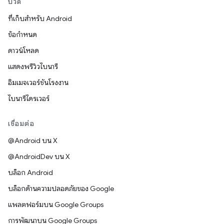
บิวด์
ที่เก็บสำหรับ Android
ข้อกำหนด
ดาวน์โหลด
แสดงพรีวิวไบนารี
อิมเมจเวอร์ชันโรงงาน
ไบนารีไดรเวอร์
เชื่อมต่อ
@Android บน X
@AndroidDev บน X
บล็อก Android
บล็อกด้านความปลอดภัยของ Google
แพลตฟอร์มบน Google Groups
การพัฒนาบน Google Groups