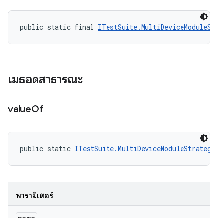
public static final 
ITestSuite.MultiDeviceModuleSt
เมธอดสาธารณะ
value
Of
public static 
ITestSuite.MultiDeviceModuleStrategy
พารามิเตอร์
name