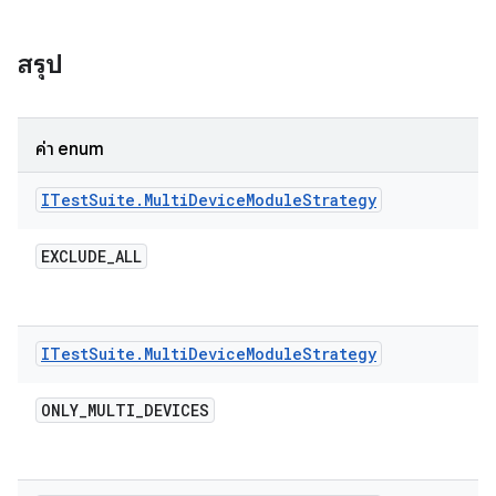
สรุป
ค่า enum
ITest
Suite
.
Multi
Device
Module
Strategy
EXCLUDE
_
ALL
ITest
Suite
.
Multi
Device
Module
Strategy
ONLY
_
MULTI
_
DEVICES