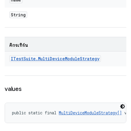
String
คิกรีเทิร์น
ITest
Suite
.
Multi
Device
Module
Strategy
values
public static final 
MultiDeviceModuleStrategy[]
 va