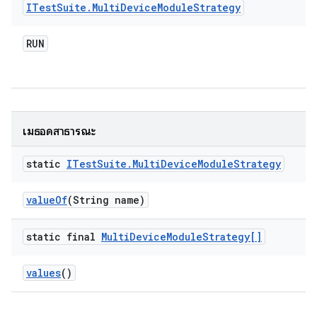
ITest
Suite
.
Multi
Device
Module
Strategy
RUN
เมธอดสาธารณะ
static
ITest
Suite
.
Multi
Device
Module
Strategy
value
Of
(String name)
static final
Multi
Device
Module
Strategy[]
values
()