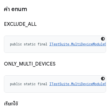
ค่า enum
EXCLUDE
_
ALL
public static final 
ITestSuite.MultiDeviceModuleSt
ONLY
_
MULTI
_
DEVICES
public static final 
ITestSuite.MultiDeviceModuleSt
เรียกใช้