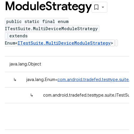
Module
Strategy
public static final enum
ITestSuite.MultiDeviceModuleStrategy
extends
Enum<
ITestSuite.MultiDeviceModuleStrategy
>
java.lang.Object
↳
java.lang.Enum<
com.android.tradefed.testtype.suite.I
↳
com.android.tradefed.testtype.suite.ITestSui