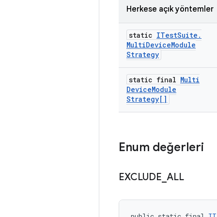
Herkese açık yöntemler
static
ITest
Suite
.
Multi
Device
Module
Strategy
static final
Multi
Device
Module
Strategy[]
Enum değerleri
EXCLUDE
_
ALL
public static final 
IT