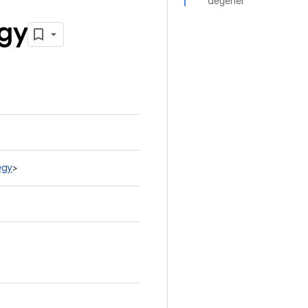
değerler
egy
egy
>