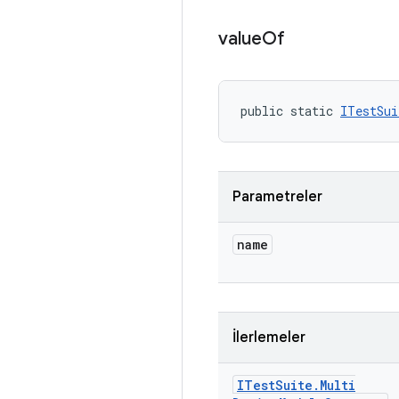
value
Of
public static 
ITestSui
Parametreler
name
İlerlemeler
ITest
Suite
.
Multi