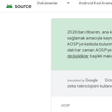
Dokümanlar
Android Kod Arama
2026'dan itibaren, ana k
sağlamak amacıyla kayn
AOSP'ye katkıda bulunm
dalı her zaman AOSP'ye 
değişiklikler
başlıklı maka
Goog
zeka teknolojisini kullanı
AOSP