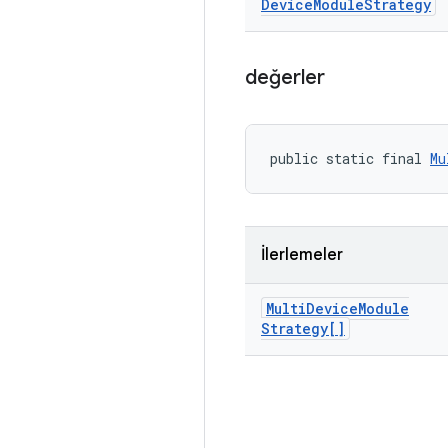
Device
Module
Strategy
değerler
public static final 
Mu
İlerlemeler
Multi
Device
Module
Strategy[]