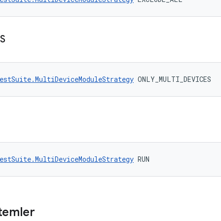
S
estSuite.MultiDeviceModuleStrategy
 ONLY_MULTI_DEVICES
estSuite.MultiDeviceModuleStrategy
 RUN
temler