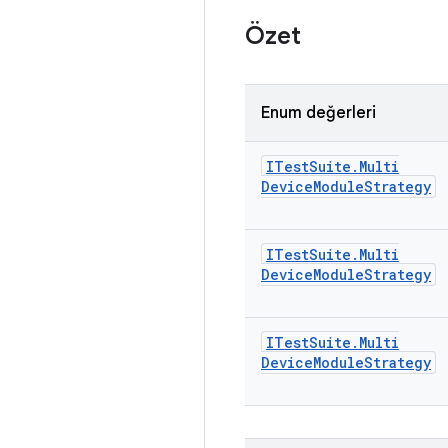
Özet
Enum değerleri
ITest
Suite
.
Multi
Device
Module
Strategy
ITest
Suite
.
Multi
Device
Module
Strategy
ITest
Suite
.
Multi
Device
Module
Strategy