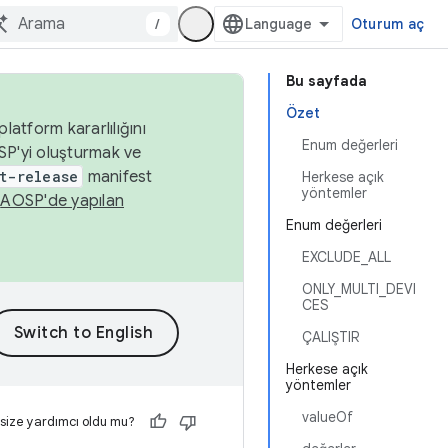
/
Oturum aç
Bu sayfada
Özet
latform kararlılığını
Enum değerleri
SP'yi oluşturmak ve
t-release
manifest
Herkese açık
yöntemler
n
AOSP'de yapılan
Enum değerleri
EXCLUDE_ALL
ONLY_MULTI_DEVI
CES
ÇALIŞTIR
Herkese açık
yöntemler
valueOf
 size yardımcı oldu mu?