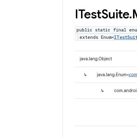
ITest
Suite
.
public static final en
extends Enum<
ITestSui
java.lang.Object
↳
java.lang.Enum<
com
↳
com.androi