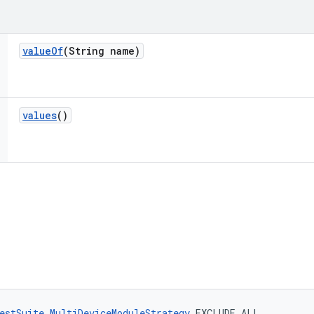
value
Of
(String name)
values
()
estSuite.MultiDeviceModuleStrategy
 EXCLUDE_ALL