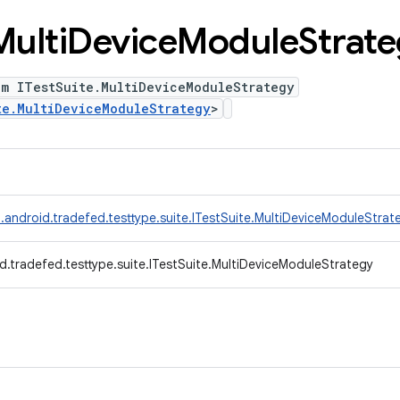
Multi
Device
Module
Strat
um ITestSuite.MultiDeviceModuleStrategy
te.MultiDeviceModuleStrategy
>
.android.tradefed.testtype.suite.ITestSuite.MultiDeviceModuleStrat
d.tradefed.testtype.suite.ITestSuite.MultiDeviceModuleStrategy