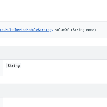
te.MultiDeviceModuleStrategy
 valueOf (String name)
String