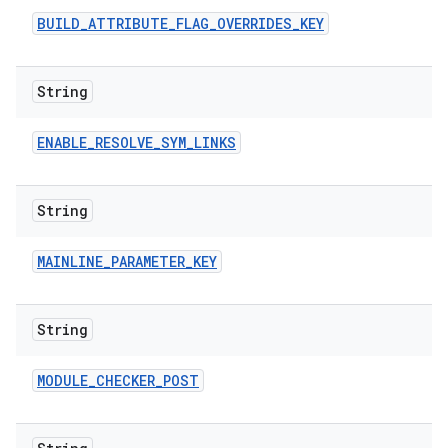
BUILD
_
ATTRIBUTE
_
FLAG
_
OVERRIDES
_
KEY
String
ENABLE
_
RESOLVE
_
SYM
_
LINKS
String
MAINLINE
_
PARAMETER
_
KEY
String
MODULE
_
CHECKER
_
POST