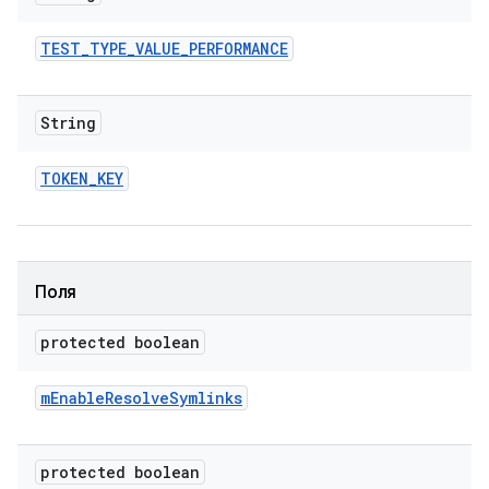
TEST
_
TYPE
_
VALUE
_
PERFORMANCE
String
TOKEN
_
KEY
Поля
protected boolean
m
Enable
Resolve
Symlinks
protected boolean