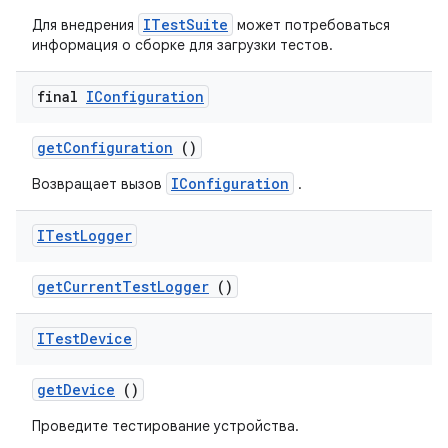
ITestSuite
Для внедрения
может потребоваться
информация о сборке для загрузки тестов.
final
IConfiguration
get
Configuration
()
IConfiguration
Возвращает вызов
.
ITest
Logger
get
Current
Test
Logger
()
ITest
Device
get
Device
()
Проведите тестирование устройства.