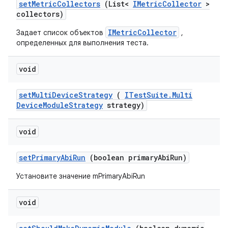
set
Metric
Collectors
(List<
IMetric
Collector
>
collectors)
IMetricCollector
Задает список объектов
,
определенных для выполнения теста.
void
set
Multi
Device
Strategy
(
ITest
Suite
.
Multi
Device
Module
Strategy
strategy)
void
set
Primary
Abi
Run
(boolean primary
Abi
Run)
Установите значение mPrimaryAbiRun
void