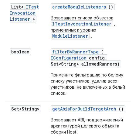
List<
ITest
create
Module
Listeners
()
Invocation
Возвращает список объектов
Listener
>
ITestInvocationListener
,
применимых к уровню
ModuleListener
.
boolean
filter
By
Runner
Type
(
IConfiguration
config
,
Set<String> allowed
Runners)
Примените фильтрацию по белому
списку участников, удалив всех
участников, не включенных в белый
список.
Set<String>
get
Abis
For
Build
Target
Arch
()
Возвращает ABI, поддерживаемый
архитектурой целевого объекта
сборки Host.