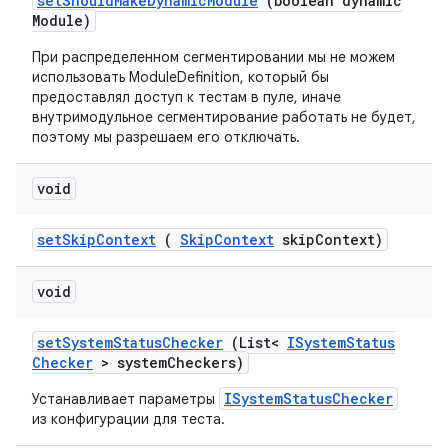
set
Should
Make
Dynamic
Module
(boolean dynamic
Module)
При распределенном сегментировании мы не можем
использовать ModuleDefinition, который бы
предоставлял доступ к тестам в пуле, иначе
внутримодульное сегментирование работать не будет,
поэтому мы разрешаем его отключать.
void
set
Skip
Context
(
Skip
Context
skip
Context)
void
set
System
Status
Checker
(List<
ISystem
Status
Checker
> system
Checkers)
ISystemStatusChecker
Устанавливает параметры
из конфигурации для теста.