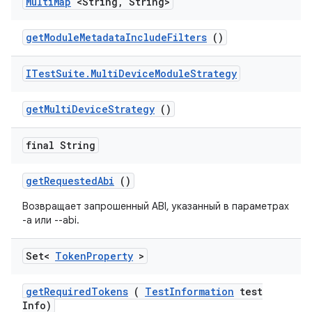
Multi
Map
<String
,
String>
get
Module
Metadata
Include
Filters
()
ITest
Suite
.
Multi
Device
Module
Strategy
get
Multi
Device
Strategy
()
final String
get
Requested
Abi
()
Возвращает запрошенный ABI, указанный в параметрах
-a или --abi.
Set<
Token
Property
>
get
Required
Tokens
(
Test
Information
test
Info)