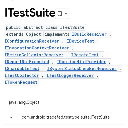
ITest
Suite
public abstract class ITestSuite
extends Object
implements
IBuildReceiver
,
IConfigurationReceiver
,
IDeviceTest
,
IInvocationContextReceiver
,
IMetricCollectorReceiver
,
IRemoteTest
,
IReportNotExecuted
,
IRuntimeHintProvider
,
IShardableTest
,
ISystemStatusCheckerReceiver
,
ITestCollector
,
ITestLoggerReceiver
,
ITokenRequest
java.lang.Object
↳
com.android.tradefed.testtype.suite.ITestSuite