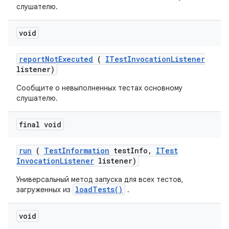
слушателю.
void
report
Not
Executed
(
ITest
Invocation
Listener
listener)
Сообщите о невыполненных тестах основному
слушателю.
final void
run
(
Test
Information
test
Info
,
ITest
Invocation
Listener
listener)
Универсальный метод запуска для всех тестов,
loadTests()
загруженных из
.
void