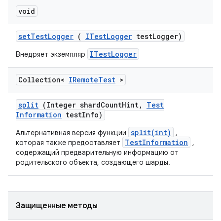
void
set
Test
Logger
(
ITest
Logger
test
Logger)
ITestLogger
Внедряет экземпляр
Collection<
IRemote
Test
>
split
(Integer shard
Count
Hint
,
Test
Information
test
Info)
split(int)
Альтернативная версия функции
,
TestInformation
которая также предоставляет
,
содержащий предварительную информацию от
родительского объекта, создающего шарды.
Защищенные методы