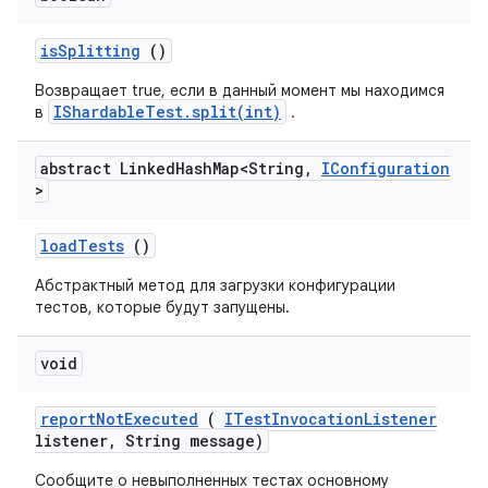
is
Splitting
()
Возвращает true, если в данный момент мы находимся
IShardableTest.split(int)
в
.
abstract Linked
Hash
Map<String
,
IConfiguration
>
load
Tests
()
Абстрактный метод для загрузки конфигурации
тестов, которые будут запущены.
void
report
Not
Executed
(
ITest
Invocation
Listener
listener
,
String message)
Сообщите о невыполненных тестах основному