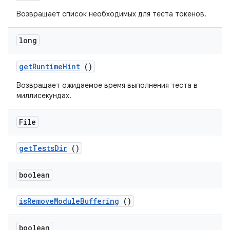
Возвращает список необходимых для теста токенов.
long
get
Runtime
Hint
()
Возвращает ожидаемое время выполнения теста в
миллисекундах.
File
get
Tests
Dir
()
boolean
is
Remove
Module
Buffering
()
boolean