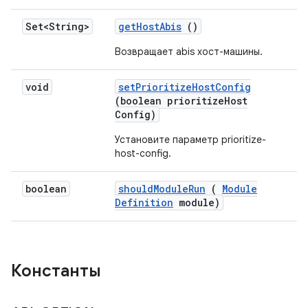
Set<String>
get
Host
Abis
()
Возвращает abis хост-машины.
void
set
Prioritize
Host
Config
(boolean prioritize
Host
Config)
Установите параметр prioritize-
host-config.
boolean
should
Module
Run
(
Module
Definition
module)
Константы