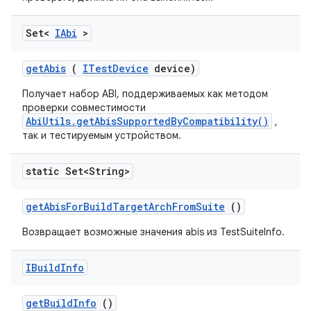
Set<
IAbi
>
get
Abis
(
ITest
Device
device)
Получает набор ABI, поддерживаемых как методом
проверки совместимости
AbiUtils.getAbisSupportedByCompatibility()
,
так и тестируемым устройством.
static Set<String>
get
Abis
For
Build
Target
Arch
From
Suite
()
Возвращает возможные значения abis из TestSuiteInfo.
IBuild
Info
get
Build
Info
()