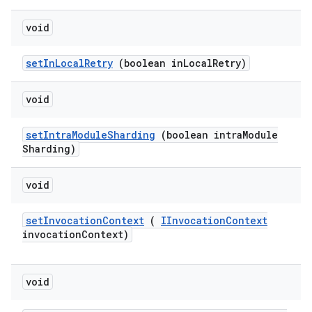
void
set
In
Local
Retry
(boolean in
Local
Retry)
void
set
Intra
Module
Sharding
(boolean intra
Module
Sharding)
void
set
Invocation
Context
(
IInvocation
Context
invocation
Context)
void