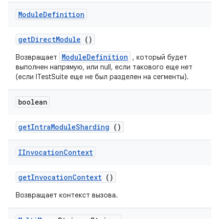
Module
Definition
get
Direct
Module
()
ModuleDefinition
Возвращает
, который будет
выполнен напрямую, или null, если такового еще нет
(если ITestSuite еще не был разделен на сегменты).
boolean
get
Intra
Module
Sharding
()
IInvocation
Context
get
Invocation
Context
()
Возвращает контекст вызова.