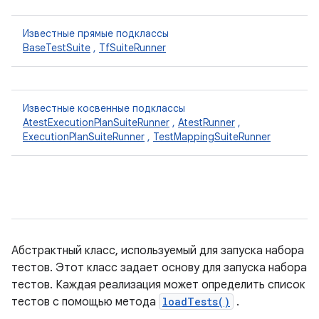
Известные прямые подклассы
BaseTestSuite
,
TfSuiteRunner
Известные косвенные подклассы
AtestExecutionPlanSuiteRunner
,
AtestRunner
,
ExecutionPlanSuiteRunner
,
TestMappingSuiteRunner
Абстрактный класс, используемый для запуска набора
тестов. Этот класс задает основу для запуска набора
тестов. Каждая реализация может определить список
тестов с помощью метода
loadTests()
.