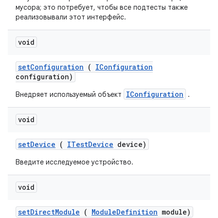
мусора; это потребует, чтобы все подтесты также
реализовывали этот интерфейс.
void
set
Configuration
(
IConfiguration
configuration)
IConfiguration
Внедряет используемый объект
.
void
set
Device
(
ITest
Device
device)
Введите исследуемое устройство.
void
set
Direct
Module
(
Module
Definition
module)