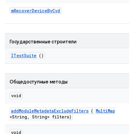
m
Recover
Device
By
Cvd
Государственные строители
ITest
Suite
()
Общедоступные методы
void
add
Module
Metadata
Exclude
Filters
(
Multi
Map
<String
,
String> filters)
void