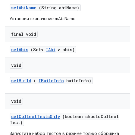
set
Abi
Name
(String abi
Name)
Установите значение mAbiName
final void
set
Abis
(Set<
IAbi
> abis)
void
set
Build
(
IBuild
Info
build
Info)
void
set
Collect
Tests
Only
(boolean should
Collect
Test)
Запустите набор тестов в режиме только сборщика