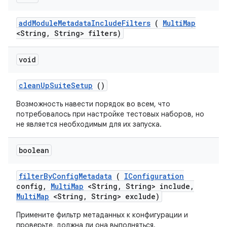
add
Module
Metadata
Include
Filters
(
Multi
Map
<String
,
String> filters)
void
clean
Up
Suite
Setup
()
Возможность навести порядок во всем, что
потребовалось при настройке тестовых наборов, но
не является необходимым для их запуска.
boolean
filter
By
Config
Metadata
(
IConfiguration
config
,
Multi
Map
<String
,
String> include
,
Multi
Map
<String
,
String> exclude)
Примените фильтр метаданных к конфигурации и
проверьте, должна ли она выполняться.