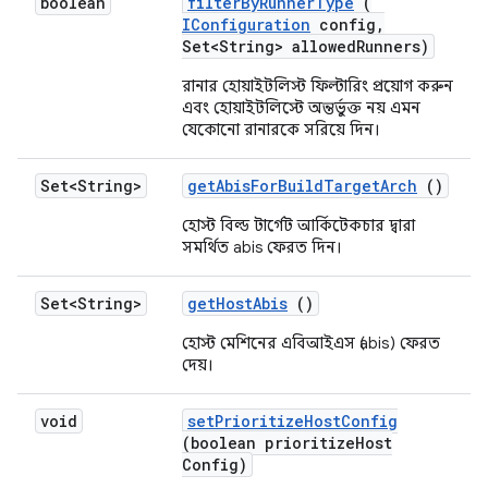
boolean
filter
By
Runner
Type
(
IConfiguration
config
,
Set<String> allowed
Runners)
রানার হোয়াইটলিস্ট ফিল্টারিং প্রয়োগ করুন
এবং হোয়াইটলিস্টে অন্তর্ভুক্ত নয় এমন
যেকোনো রানারকে সরিয়ে দিন।
Set<String>
get
Abis
For
Build
Target
Arch
()
হোস্ট বিল্ড টার্গেট আর্কিটেকচার দ্বারা
সমর্থিত abis ফেরত দিন।
Set<String>
get
Host
Abis
()
হোস্ট মেশিনের এবিআইএস (abis) ফেরত
দেয়।
void
set
Prioritize
Host
Config
(boolean prioritize
Host
Config)