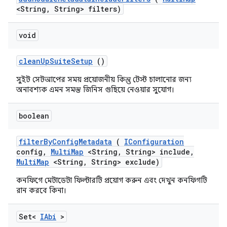
<String
,
String> filters)
void
clean
Up
Suite
Setup
()
সুইট সেটআপের সময় প্রয়োজনীয় কিন্তু টেস্ট চালানোর জন্য
অনাবশ্যক এমন সমস্ত জিনিস গুছিয়ে নেওয়ার সুযোগ।
boolean
filter
By
Config
Metadata
(
IConfiguration
config
,
Multi
Map
<String
,
String> include
,
Multi
Map
<String
,
String> exclude)
কনফিগে মেটাডেটা ফিল্টারটি প্রয়োগ করুন এবং দেখুন কনফিগটি
রান করবে কিনা।
Set<
IAbi
>