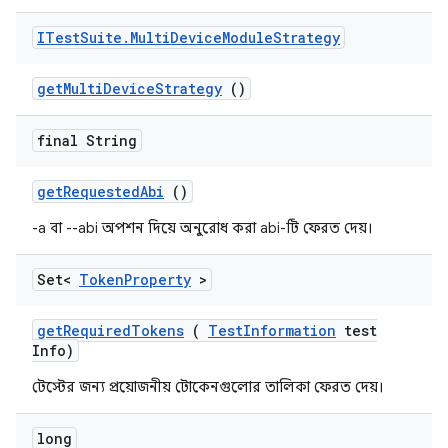
ITest
Suite
.
Multi
Device
Module
Strategy
get
Multi
Device
Strategy
()
final String
get
Requested
Abi
()
-a বা --abi অপশন দিয়ে অনুরোধ করা abi-টি ফেরত দেয়।
Set<
Token
Property
>
get
Required
Tokens
(
Test
Information
test
Info)
টেস্টের জন্য প্রয়োজনীয় টোকেনগুলোর তালিকা ফেরত দেয়।
long