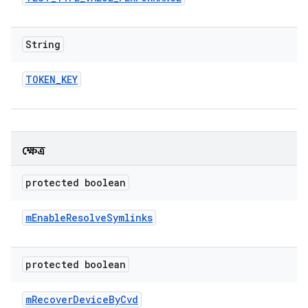
String
TOKEN
_
KEY
ক্ষেত্র
protected boolean
m
Enable
Resolve
Symlinks
protected boolean
m
Recover
Device
By
Cvd