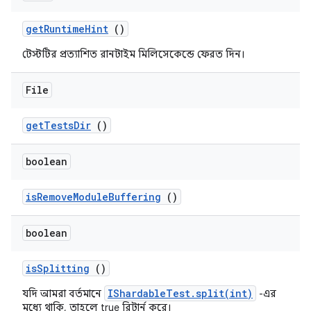
get
Runtime
Hint
()
টেস্টটির প্রত্যাশিত রানটাইম মিলিসেকেন্ডে ফেরত দিন।
File
get
Tests
Dir
()
boolean
is
Remove
Module
Buffering
()
boolean
is
Splitting
()
IShardableTest.split(int)
যদি আমরা বর্তমানে
-এর
মধ্যে থাকি, তাহলে true রিটার্ন করে।