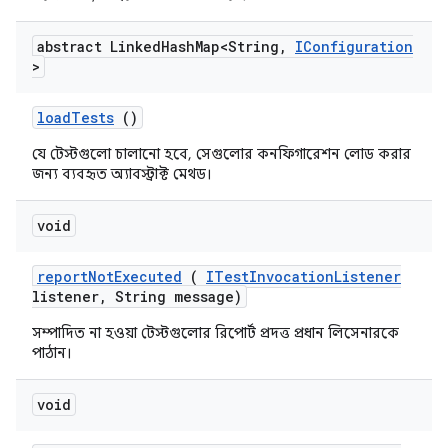
abstract Linked
Hash
Map<String
,
IConfiguration
>
load
Tests
()
যে টেস্টগুলো চালানো হবে, সেগুলোর কনফিগারেশন লোড করার
জন্য ব্যবহৃত অ্যাবস্ট্রাক্ট মেথড।
void
report
Not
Executed
(
ITest
Invocation
Listener
listener
,
String message)
সম্পাদিত না হওয়া টেস্টগুলোর রিপোর্ট প্রদত্ত প্রধান লিসেনারকে
পাঠান।
void