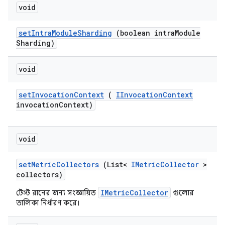
void
set
Intra
Module
Sharding
(boolean intra
Module
Sharding)
void
set
Invocation
Context
(
IInvocation
Context
invocation
Context)
void
set
Metric
Collectors
(List<
IMetric
Collector
>
collectors)
IMetricCollector
টেস্ট রানের জন্য সংজ্ঞায়িত
গুলোর
তালিকা নির্ধারণ করে।