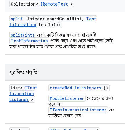
Collection<
IRemote
Test
>
split
(Integer shard
Count
Hint
,
Test
Information
test
Info)
split(int)
এর একটি বিকল্প সংস্করণ, যা একটি
TestInformation
প্রদান করে এবং এতে শার্ডগুলো তৈরি
করা প্যারেন্টের কাছ থেকে প্রাপ্ত প্রাথমিক তথ্য থাকে।
সুরক্ষিত পদ্ধতি
List<
ITest
create
Module
Listeners
()
Invocation
ModuleListener
লেভেলের জন্য
Listener
>
প্রযোজ্য
ITestInvocationListener
এর
তালিকা ফেরত দেয়।