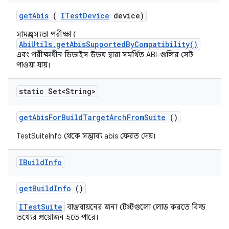
get
Abis
(
ITest
Device
device)
সামঞ্জস্যতা পরীক্ষা (
AbiUtils.getAbisSupportedByCompatibility()
এবং পরীক্ষাধীন ডিভাইস উভয় দ্বারা সমর্থিত ABI-গুলির সেট
পাওয়া যায়।
static Set<String>
get
Abis
For
Build
Target
Arch
From
Suite
()
TestSuiteInfo থেকে সম্ভাব্য abis ফেরত দেয়।
IBuild
Info
get
Build
Info
()
ITestSuite
বাস্তবায়নের জন্য টেস্টগুলো লোড করতে বিল্ড
তথ্যের প্রয়োজন হতে পারে।