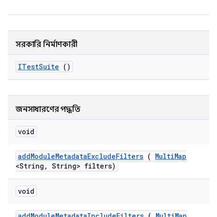
সরকারি নির্মাণকারী
ITest
Suite
()
জনসাধারণের পদ্ধতি
void
add
Module
Metadata
Exclude
Filters
(
Multi
Map
<String
,
String> filters)
void
add
Module
Metadata
Include
Filters
(
Multi
Map