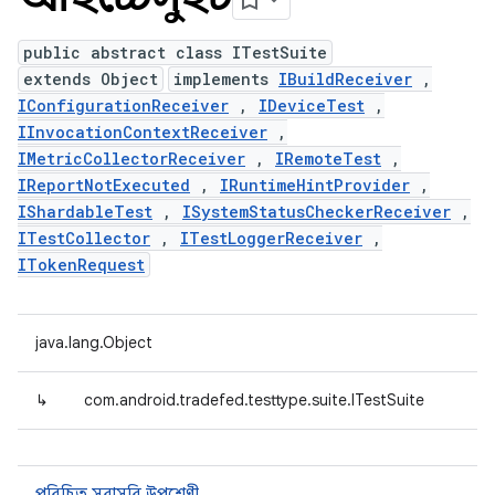
public abstract class ITestSuite
extends Object
implements
IBuildReceiver
,
IConfigurationReceiver
,
IDeviceTest
,
IInvocationContextReceiver
,
IMetricCollectorReceiver
,
IRemoteTest
,
IReportNotExecuted
,
IRuntimeHintProvider
,
IShardableTest
,
ISystemStatusCheckerReceiver
,
ITestCollector
,
ITestLoggerReceiver
,
ITokenRequest
java.lang.Object
↳
com.android.tradefed.testtype.suite.ITestSuite
পরিচিত সরাসরি উপশ্রেণী