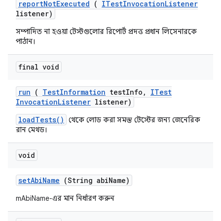
report
Not
Executed
(
ITest
Invocation
Listener
listener)
সম্পাদিত না হওয়া টেস্টগুলোর রিপোর্ট প্রদত্ত প্রধান লিসেনারকে
পাঠান।
final void
run
(
Test
Information
test
Info
,
ITest
Invocation
Listener
listener)
loadTests()
থেকে লোড করা সমস্ত টেস্টের জন্য জেনেরিক
রান মেথড।
void
set
Abi
Name
(String abi
Name)
mAbiName-এর মান নির্ধারণ করুন