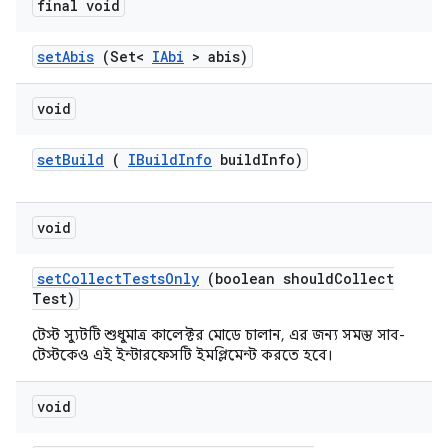
final void
set
Abis
(Set<
IAbi
> abis)
void
set
Build
(
IBuild
Info
build
Info)
void
set
Collect
Tests
Only
(boolean should
Collect
Test)
টেস্ট স্যুটটি শুধুমাত্র কালেক্টর মোডে চালান, এর জন্য সমস্ত সাব-
টেস্টকেও এই ইন্টারফেসটি ইমপ্লিমেন্ট করতে হবে।
void