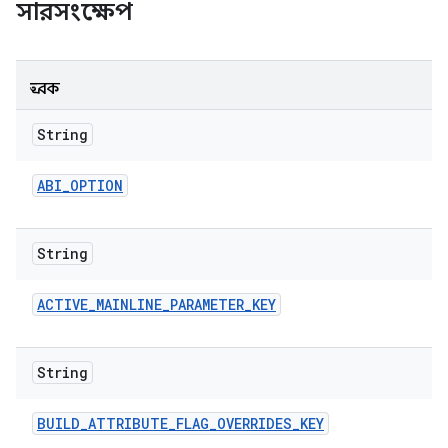
সারসংক্ষেপ
ধ্রুবক
String
ABI
_
OPTION
String
ACTIVE
_
MAINLINE
_
PARAMETER
_
KEY
String
BUILD
_
ATTRIBUTE
_
FLAG
_
OVERRIDES
_
KEY