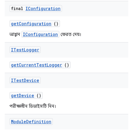
final
IConfiguration
get
Configuration
()
IConfiguration
আহ্বান
ফেরত দেয়।
ITest
Logger
get
Current
Test
Logger
()
ITest
Device
get
Device
()
পরীক্ষাধীন ডিভাইসটি নিন।
Module
Definition