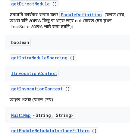
get
Direct
Module
()
ModuleDefinition
সরাসরি কার্যকর করার জন্য
ফেরত দেয়,
অথবা যদি এখনও কিছু না থাকে তবে null ফেরত দেয় (যখন
ITestSuite এখনও শার্ড করা হয়নি)।
boolean
get
Intra
Module
Sharding
()
IInvocation
Context
get
Invocation
Context
()
আহ্বান প্রসঙ্গ ফেরত দেয়।
Multi
Map
<String
,
String>
get
Module
Metadata
Include
Filters
()