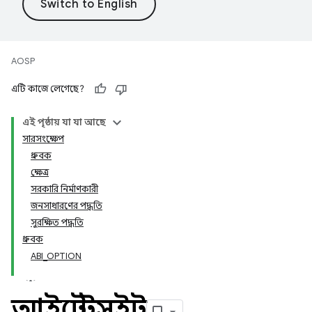
AOSP
এটি কাজে লেগেছে?
এই পৃষ্ঠায় যা যা আছে
সারসংক্ষেপ
ধ্রুবক
ক্ষেত্র
সরকারি নির্মাণকারী
জনসাধারণের পদ্ধতি
সুরক্ষিত পদ্ধতি
ধ্রুবক
ABI_OPTION
আইটেস্টসুইট