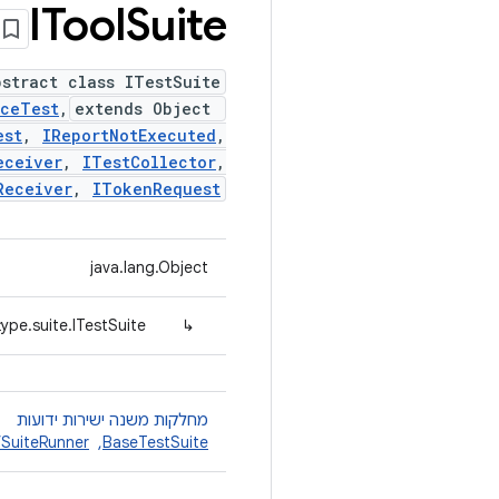
ITool
Suite
bstract class ITestSuite
iceTest
,
extends Object
est
,
IReportNotExecuted
,
eceiver
,
ITestCollector
,
Receiver
,
ITokenRequest
java.lang.Object
ype.suite.ITestSuite
↳
מחלקות משנה ישירות ידועות
BaseTestSuite
, ‏
fSuiteRunner