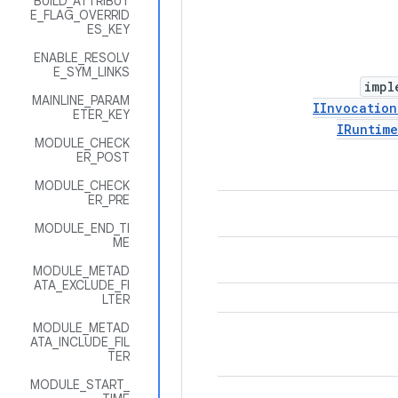
BUILD_ATTRIBUT
E_FLAG_OVERRID
ES_KEY
ENABLE_RESOLV
E_SYM_LINKS
impl
MAINLINE_PARAM
IInvocation
ETER_KEY
IRuntime
MODULE_CHECK
ER_POST
MODULE_CHECK
ER_PRE
MODULE_END_TI
ME
MODULE_METAD
ATA_EXCLUDE_FI
LTER
MODULE_METAD
ATA_INCLUDE_FIL
TER
MODULE_START_