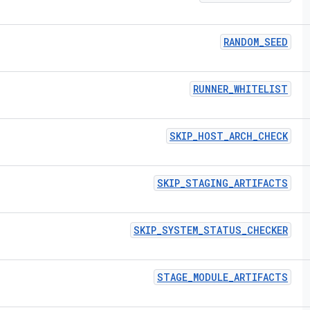
RANDOM
_
SEED
RUNNER
_
WHITELIST
SKIP
_
HOST
_
ARCH
_
CHECK
SKIP
_
STAGING
_
ARTIFACTS
SKIP
_
SYSTEM
_
STATUS
_
CHECKER
STAGE
_
MODULE
_
ARTIFACTS