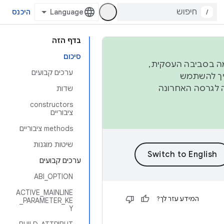
/
היכנס
בדף הזה
סיכום
פורמה בסביבה העסקית,
ערכים קבועים
ברבעון השני וברבעון הרביעי. כדי ליצור ולתרום ל-AOSP, צריך להשתמש
ד יפנה לגרסה האחרונה
שדות
‫constructors
ציבוריים
‫methods ציבוריים
שיטות מוגנות
ערכים קבועים
ABI_OPTION
ACTIVE_MAINLINE
המידע עזר לך?
_PARAMETER_KE
Y