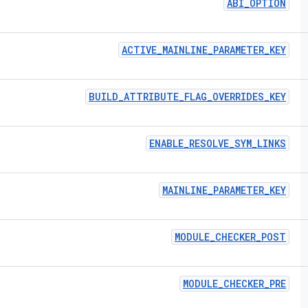
ABI
_
OPTION
ACTIVE
_
MAINLINE
_
PARAMETER
_
KEY
BUILD
_
ATTRIBUTE
_
FLAG
_
OVERRIDES
_
KEY
ENABLE
_
RESOLVE
_
SYM
_
LINKS
MAINLINE
_
PARAMETER
_
KEY
MODULE
_
CHECKER
_
POST
MODULE
_
CHECKER
_
PRE