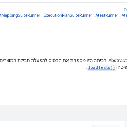
ת
At
, ‏
AtestRunner
, ‏
ExecutionPlanSuiteRunner
, ‏
tMappingSuiteRunner
Abstract class used to run Test Suite. הכיתה הזו מספקת את הבסיס להפעלת חב
שיטה
loadTests()
.