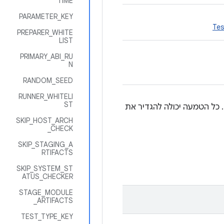
TIME
PARAMETER_KEY
Tes
PREPARER_WHITE
LIST
PRIMARY_ABI_RU
N
RANDOM_SEED
RUNNER_WHITELI
ST
ילת המוצרים. כל הטמעה יכולה להגדיר את
SKIP_HOST_ARCH
_CHECK
SKIP_STAGING_A
RTIFACTS
SKIP_SYSTEM_ST
ATUS_CHECKER
STAGE_MODULE
_ARTIFACTS
TEST_TYPE_KEY