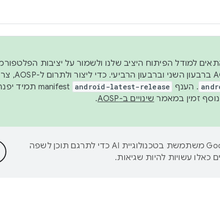
 2026, כדי להתאים למודל הפיתוח היציב שלנו ולשמור על יציבות הפלט
נפרסם קוד מקור ב-AOSP 
andr
. הענף
android-latest-release
manifest תמי
שינויים ב-AOSP
.
‫Google משתמשת בטכנולוגיית AI כדי לתרגם תוכן לשפה
 כאלו עשויות להיות שגיאות.