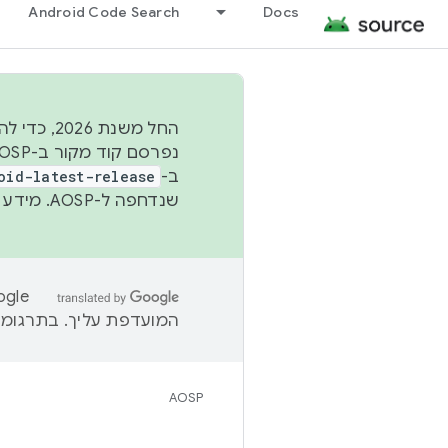
Android Code Search
Docs
החל משנת
ב-
oid-latest-release
שנדחפה ל-AOSP. מידע נוסף זמין במאמר
המועדפת עליך. בתרגומים
AOSP