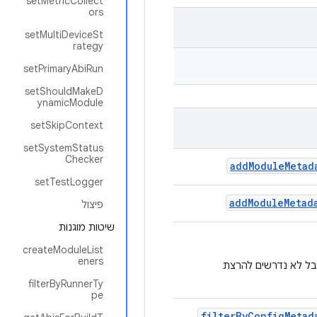
setMetricCollect
ors
setMultiDeviceSt
rategy
setPrimaryAbiRun
setShouldMakeD
ynamicModule
setSkipContext
setSystemStatus
Checker
add
Module
Metad
setTestLogger
add
Module
Metad
פיצול
שיטות מוגנות
createModuleList
eners
בל לא נדרשים להרצת
filterByRunnerTy
pe
filter
By
Config
Metad