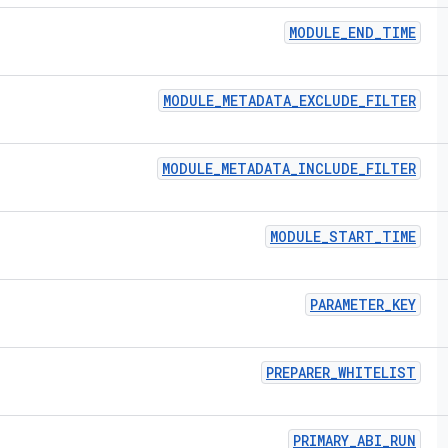
MODULE
_
END
_
TIME
MODULE
_
METADATA
_
EXCLUDE
_
FILTER
MODULE
_
METADATA
_
INCLUDE
_
FILTER
MODULE
_
START
_
TIME
PARAMETER
_
KEY
PREPARER
_
WHITELIST
PRIMARY
_
ABI
_
RUN