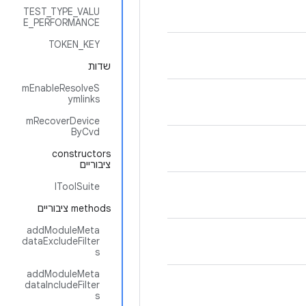
TEST_TYPE_VALU
E_PERFORMANCE
TOKEN_KEY
שדות
mEnableResolveS
ymlinks
mRecoverDevice
ByCvd
‫constructors
ציבוריים
IToolSuite
‫methods ציבוריים
addModuleMeta
dataExcludeFilter
s
addModuleMeta
dataIncludeFilter
s