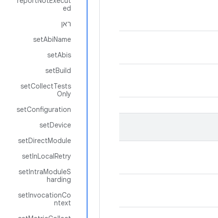
reportNotExecut
ed
ראן
setAbiName
setAbis
setBuild
setCollectTests
Only
setConfiguration
setDevice
setDirectModule
setInLocalRetry
setIntraModuleS
harding
setInvocationCo
ntext