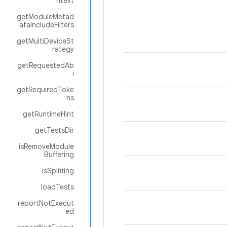
ntext
getModuleMetad
ataIncludeFilters
getMultiDeviceSt
rategy
getRequestedAb
i
getRequiredToke
ns
getRuntimeHint
getTestsDir
isRemoveModule
Buffering
isSplitting
loadTests
reportNotExecut
ed