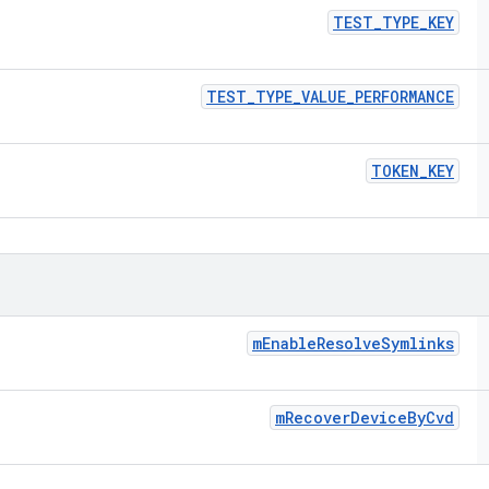
TEST
_
TYPE
_
KEY
TEST
_
TYPE
_
VALUE
_
PERFORMANCE
TOKEN
_
KEY
m
Enable
Resolve
Symlinks
m
Recover
Device
By
Cvd