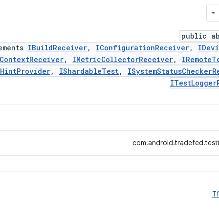
public a
ements
IBuildReceiver
,
IConfigurationReceiver
,
IDev
ContextReceiver
,
IMetricCollectorReceiver
,
IRemoteT
HintProvider
,
IShardableTest
,
ISystemStatusCheckerR
ITestLogger
com.android.tradefed.testt
T