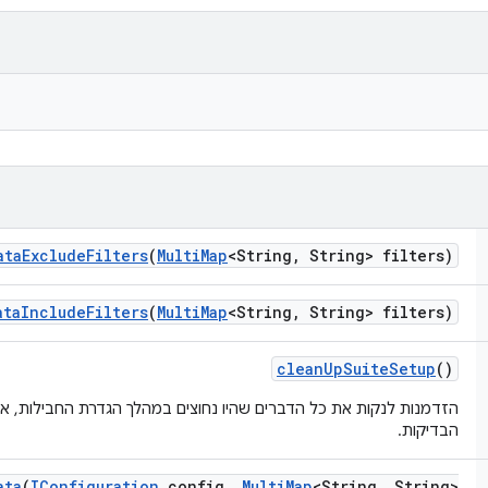
ata
Exclude
Filters
(
Multi
Map
<String
,
String> filters)
ata
Include
Filters
(
Multi
Map
<String
,
String> filters)
clean
Up
Suite
Setup
()
הזדמנות לנקות את כל הדברים שהיו נחוצים במהלך הגדרת החבילות, א
הבדיקות.
ata
(
IConfiguration
config
,
Multi
Map
<String
,
String>