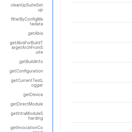
cleanUpSuiteSet
up
filterByConfigMe
tadata
getAbis
getAbisForBuildT
argetArchFromS
uite
getBuildInfo
getConfiguration
getCurrentTestL
ogger
getDevice
getDirectModule
getIntraModuleS
harding
getInvocationCo