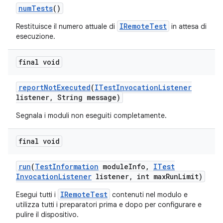
num
Tests
()
IRemoteTest
Restituisce il numero attuale di
in attesa di
esecuzione.
final void
report
Not
Executed
(
ITest
Invocation
Listener
listener
,
String message)
Segnala i moduli non eseguiti completamente.
final void
run
(
Test
Information
module
Info
,
ITest
Invocation
Listener
listener
,
int max
Run
Limit)
IRemoteTest
Esegui tutti i
contenuti nel modulo e
utilizza tutti i preparatori prima e dopo per configurare e
pulire il dispositivo.