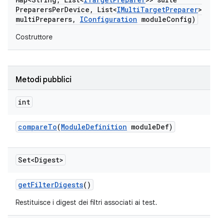
Preparers
Per
Device
,
List<
IMulti
Target
Preparer
>
multi
Preparers
,
IConfiguration
module
Config)
Costruttore
Metodi pubblici
int
compare
To
(
Module
Definition
module
Def)
Set<Digest>
get
Filter
Digests
()
Restituisce i digest dei filtri associati ai test.