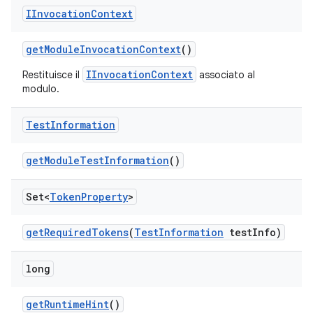
IInvocation
Context
get
Module
Invocation
Context
()
IInvocationContext
Restituisce il
associato al
modulo.
Test
Information
get
Module
Test
Information
()
Set<
Token
Property
>
get
Required
Tokens
(
Test
Information
test
Info)
long
get
Runtime
Hint
()