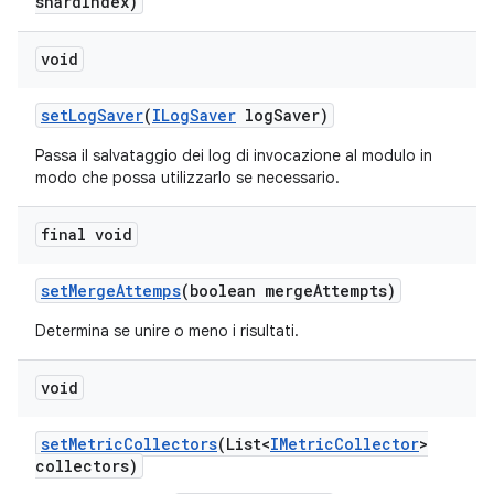
shard
Index)
void
set
Log
Saver
(
ILog
Saver
log
Saver)
Passa il salvataggio dei log di invocazione al modulo in
modo che possa utilizzarlo se necessario.
final void
set
Merge
Attemps
(boolean merge
Attempts)
Determina se unire o meno i risultati.
void
set
Metric
Collectors
(List<
IMetric
Collector
>
collectors)