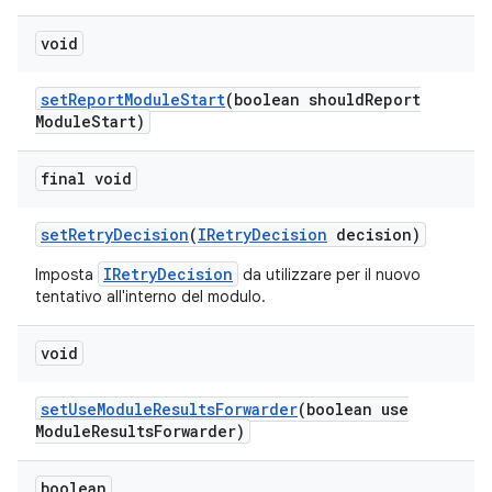
void
set
Report
Module
Start
(boolean should
Report
Module
Start)
final void
set
Retry
Decision
(
IRetry
Decision
decision)
IRetryDecision
Imposta
da utilizzare per il nuovo
tentativo all'interno del modulo.
void
set
Use
Module
Results
Forwarder
(boolean use
Module
Results
Forwarder)
boolean