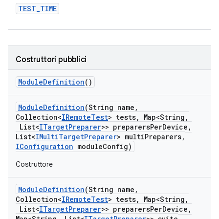
TEST
_
TIME
Costruttori pubblici
Module
Definition
()
Module
Definition
(String name
,
Collection<
IRemote
Test
> tests
,
Map<String
,
List<
ITarget
Preparer
>> preparers
Per
Device
,
List<
IMulti
Target
Preparer
> multi
Preparers
,
IConfiguration
module
Config)
Costruttore
Module
Definition
(String name
,
Collection<
IRemote
Test
> tests
,
Map<String
,
List<
ITarget
Preparer
>> preparers
Per
Device
,
Map<String
,
List<
ITarget
Preparer
>> suite