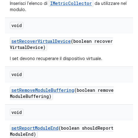
IMetricCollector
Inserisci l'elenco di
da utilizzare nel
modulo.
void
set
Recover
Virtual
Device
(boolean recover
Virtual
Device)
I set devono recuperare il dispositivo virtuale.
void
set
Remove
Module
Buffering
(boolean remove
Module
Buffering)
void
set
Report
Module
End
(boolean should
Report
Module
End)