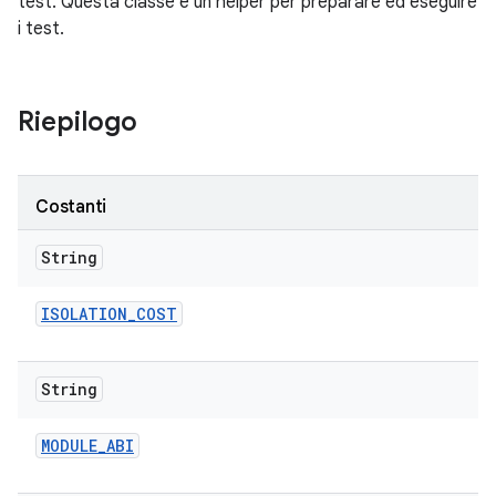
test. Questa classe è un helper per preparare ed eseguire
i test.
Riepilogo
Costanti
String
ISOLATION
_
COST
String
MODULE
_
ABI