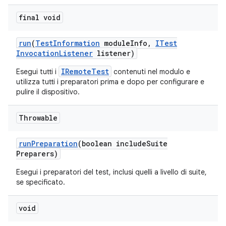
final void
run
(
Test
Information
module
Info
,
ITest
Invocation
Listener
listener)
IRemoteTest
Esegui tutti i
contenuti nel modulo e
utilizza tutti i preparatori prima e dopo per configurare e
pulire il dispositivo.
Throwable
run
Preparation
(boolean include
Suite
Preparers)
Esegui i preparatori del test, inclusi quelli a livello di suite,
se specificato.
void