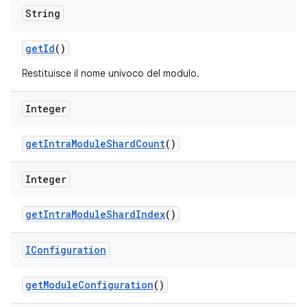
String
get
Id
()
Restituisce il nome univoco del modulo.
Integer
get
Intra
Module
Shard
Count
()
Integer
get
Intra
Module
Shard
Index
()
IConfiguration
get
Module
Configuration
()