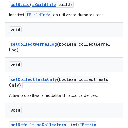
set
Build
(
IBuild
Info
build)
IBuildInfo
Inserisci
da utilizzare durante i test.
void
set
Collect
Kernel
Log
(boolean collect
Kernel
Log)
void
set
Collect
Tests
Only
(boolean collect
Tests
Only)
Attiva o disattiva la modalità di raccolta dei test
void
set
Default
Log
Collectors
(List<
IMetric