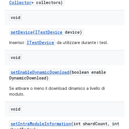
Collector
> collectors)
void
set
Device
(
ITest
Device
device)
ITestDevice
Inserisci
da utilizzare durante i test.
void
set
Enable
Dynamic
Download
(boolean enable
Dynamic
Download)
Se attivare o meno il download dinamico a livello di
modulo.
void
set
Intra
Module
Information
(int shard
Count
,
int