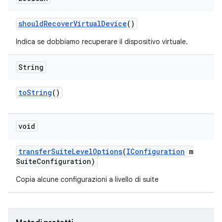
should
Recover
Virtual
Device
()
Indica se dobbiamo recuperare il dispositivo virtuale.
String
to
String
()
void
transfer
Suite
Level
Options
(
IConfiguration
m
Suite
Configuration)
Copia alcune configurazioni a livello di suite