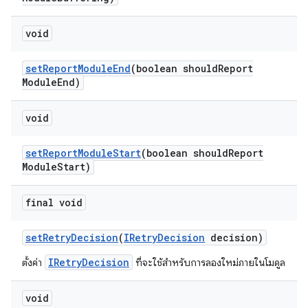
void
set
Report
Module
End
(boolean should
Report
Module
End)
void
set
Report
Module
Start
(boolean should
Report
Module
Start)
final void
set
Retry
Decision
(
IRetry
Decision
decision)
IRetryDecision
ตั้งค่า
ที่จะใช้สำหรับการลองใหม่ภายในโมดูล
void