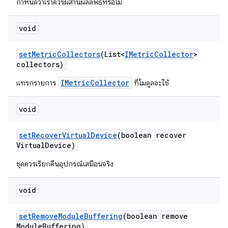
กำหนดว่าเราควรผสานผลลัพธ์หรือไม่
void
set
Metric
Collectors
(List<
IMetric
Collector
>
collectors)
IMetricCollector
แทรกรายการ
ที่โมดูลจะใช้
void
set
Recover
Virtual
Device
(boolean recover
Virtual
Device)
ชุดควรเรียกคืนอุปกรณ์เสมือนจริง
void
set
Remove
Module
Buffering
(boolean remove
Module
Buffering)