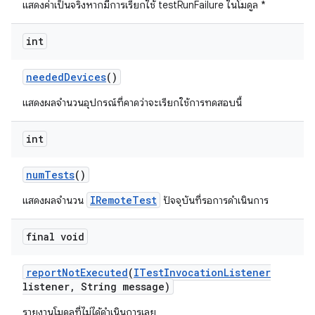
แสดงค่าเป็นจริงหากมีการเรียกใช้ testRunFailure ในโมดูล *
int
needed
Devices
()
แสดงผลจำนวนอุปกรณ์ที่คาดว่าจะเรียกใช้การทดสอบนี้
int
num
Tests
()
IRemoteTest
แสดงผลจำนวน
ปัจจุบันที่รอการดำเนินการ
final void
report
Not
Executed
(
ITest
Invocation
Listener
listener
,
String message)
รายงานโมดูลที่ไม่ได้ดำเนินการเลย