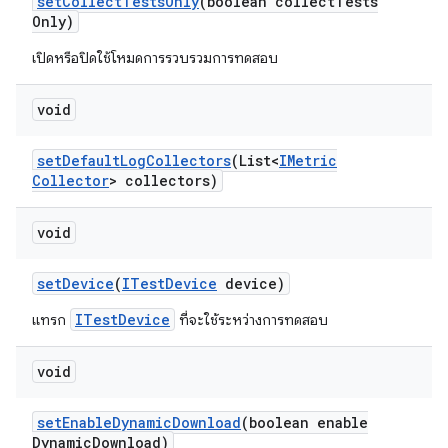
set
Collect
Tests
Only
(boolean collect
Tests
Only)
เปิดหรือปิดใช้โหมดการรวบรวมการทดสอบ
void
set
Default
Log
Collectors
(List<
IMetric
Collector
> collectors)
void
set
Device
(
ITest
Device
device)
ITestDevice
แทรก
ที่จะใช้ระหว่างการทดสอบ
void
set
Enable
Dynamic
Download
(boolean enable
Dynamic
Download)