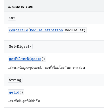
เมธอดสาธารณะ
int
compare
To
(
Module
Definition
module
Def)
Set<Digest>
get
Filter
Digests
()
แสดงผลข้อมูลสรุปของตัวกรองที่เชื่อมโยงกับการทดสอบ
String
get
Id
()
แสดงชื่อโมดูลที่ไม่ซ้ำกัน