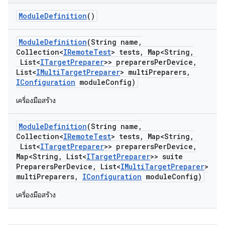
Module
Definition
()
Module
Definition
(String name
,
Collection<
IRemote
Test
> tests
,
Map<String
,
List<
ITarget
Preparer
>> preparers
Per
Device
,
List<
IMulti
Target
Preparer
> multi
Preparers
,
IConfiguration
module
Config)
เครื่องมือสร้าง
Module
Definition
(String name
,
Collection<
IRemote
Test
> tests
,
Map<String
,
List<
ITarget
Preparer
>> preparers
Per
Device
,
Map<String
,
List<
ITarget
Preparer
>> suite
Preparers
Per
Device
,
List<
IMulti
Target
Preparer
>
multi
Preparers
,
IConfiguration
module
Config)
เครื่องมือสร้าง