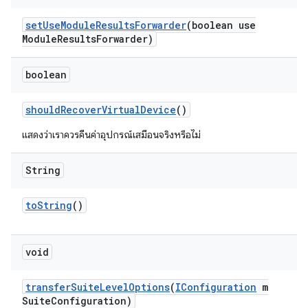
set
Use
Module
Results
Forwarder
(boolean use
Module
Results
Forwarder)
boolean
should
Recover
Virtual
Device
()
แสดงว่าเราควรคืนค่าอุปกรณ์เสมือนจริงหรือไม่
String
to
String
()
void
transfer
Suite
Level
Options
(
IConfiguration
m
Suite
Configuration)