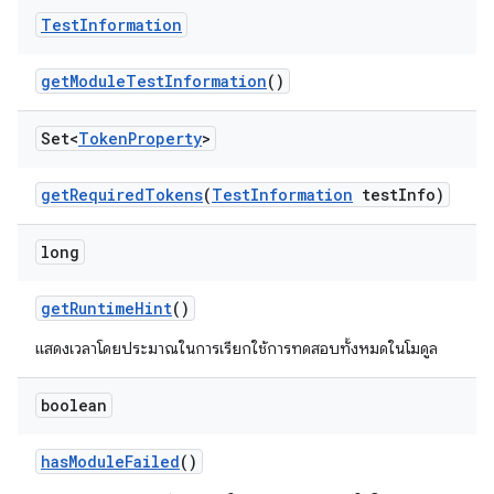
Test
Information
get
Module
Test
Information
()
Set<
Token
Property
>
get
Required
Tokens
(
Test
Information
test
Info)
long
get
Runtime
Hint
()
แสดงเวลาโดยประมาณในการเรียกใช้การทดสอบทั้งหมดในโมดูล
boolean
has
Module
Failed
()