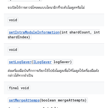
จะเปิดใช้การดาวน์โหลดแบบไดนามิกที่ระดับโมดูลหรือไม่
void
set
Intra
Module
Information
(int shard
Count
,
int
shard
Index)
void
set
Log
Saver
(
ILog
Saver
log
Saver)
ส่งเครื่องมือบันทึกการเรียกใช้ไปยังโมดูลเพื่อให้โมดูลใช้เครื่องมือดัง
กล่าวได้หากจำเป็น
final void
set
Merge
Attemps
(boolean merge
Attempts)