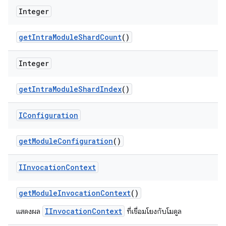
Integer
get
Intra
Module
Shard
Count
()
Integer
get
Intra
Module
Shard
Index
()
IConfiguration
get
Module
Configuration
()
IInvocation
Context
get
Module
Invocation
Context
()
IInvocationContext
แสดงผล
ที่เชื่อมโยงกับโมดูล