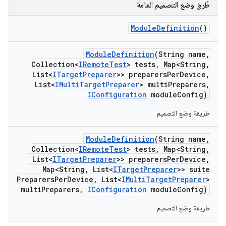
طُرق وضع التصميم العامة
Module
Definition
()
Module
Definition
(String name
,
Collection<
IRemote
Test
> tests
,
Map<String
,
List<
ITarget
Preparer
>> preparers
Per
Device
,
List<
IMulti
Target
Preparer
> multi
Preparers
,
IConfiguration
module
Config)
طريقة وضع التصميم
Module
Definition
(String name
,
Collection<
IRemote
Test
> tests
,
Map<String
,
List<
ITarget
Preparer
>> preparers
Per
Device
,
Map<String
,
List<
ITarget
Preparer
>> suite
Preparers
Per
Device
,
List<
IMulti
Target
Preparer
>
multi
Preparers
,
IConfiguration
module
Config)
طريقة وضع التصميم