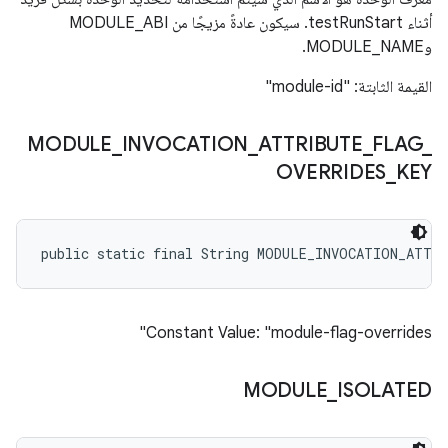
أثناء testRunStart. سيكون عادةً مزيجًا من MODULE_ABI
وMODULE_NAME.
القيمة الثابتة: "module-id"
MODULE
_
INVOCATION
_
ATTRIBUTE
_
FLAG
_
OVERRIDES
_
KEY
public static final String MODULE_INVOCATION_ATTR
Constant Value: "module-flag-overrides"
MODULE
_
ISOLATED