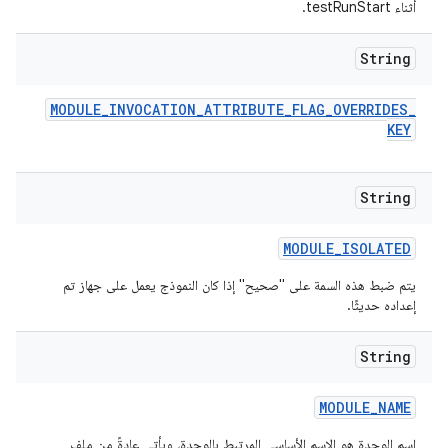
أثناء testRunStart.
String
MODULE
_
INVOCATION
_
ATTRIBUTE
_
FLAG
_
OVERRIDES
_
KEY
String
MODULE
_
ISOLATED
يتم ضبط هذه السمة على "صحيح" إذا كان النموذج يعمل على جهاز تم
إعداده حديثًا.
String
MODULE
_
NAME
اسم الوحدة هو الاسم الأساسي المرتبط بالوحدة، ويأتي عادةً من ملف