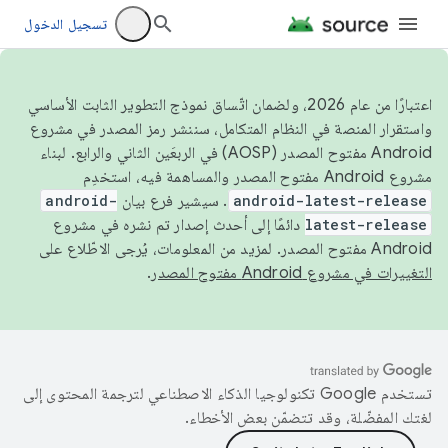
تسجيل الدخول
اعتبارًا من عام 2026، ولضمان اتّساق نموذج التطوير الثابت الأساسي
واستقرار المنصة في النظام المتكامل، سننشر رمز المصدر في مشروع
Android مفتوح المصدر (AOSP) في الربعَين الثاني والرابع. لبناء
مشروع Android مفتوح المصدر والمساهمة فيه، استخدِم
android-latest-release
. سيشير فرع بيان
android-
latest-release
دائمًا إلى أحدث إصدار تم نشره في مشروع
Android مفتوح المصدر. لمزيد من المعلومات، يُرجى الاطّلاع على
التغييرات في مشروع Android مفتوح المصدر
.
تستخدم Google تكنولوجيا الذكاء الاصطناعي لترجمة المحتوى إلى
لغتك المفضّلة، وقد تتضمّن بعض الأخطاء.