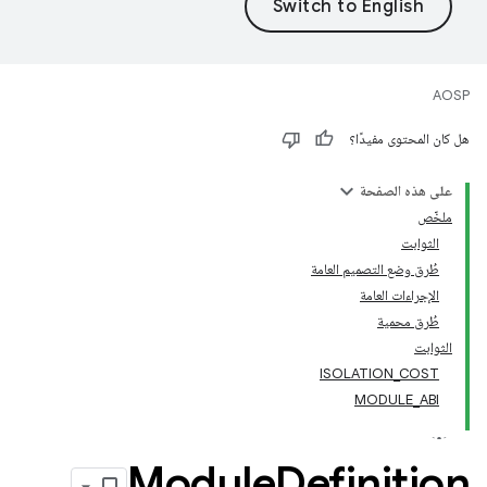
AOSP
هل كان المحتوى مفيدًا؟
على هذه الصفحة
ملخّص
الثوابت
طُرق وضع التصميم العامة
الإجراءات العامة
طُرق محمية
الثوابت
ISOLATION_COST
MODULE_ABI
Module
Definition