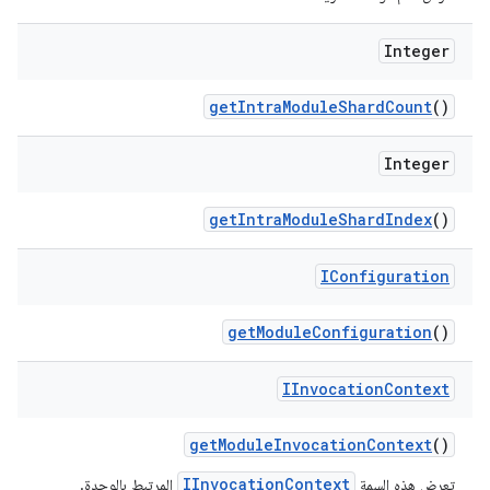
Integer
get
Intra
Module
Shard
Count
()
Integer
get
Intra
Module
Shard
Index
()
IConfiguration
get
Module
Configuration
()
IInvocation
Context
get
Module
Invocation
Context
()
IInvocationContext
تعرض هذه السمة
المرتبط بالوحدة.