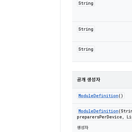
String
String
String
공개 생성자
Module
Definition
()
Module
Definition
(Stri
preparers
Per
Device
,
Li
생성자