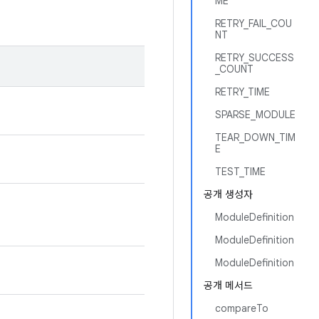
ME
RETRY_FAIL_COU
NT
RETRY_SUCCESS
_COUNT
RETRY_TIME
SPARSE_MODULE
TEAR_DOWN_TIM
E
TEST_TIME
공개 생성자
ModuleDefinition
ModuleDefinition
ModuleDefinition
공개 메서드
compareTo