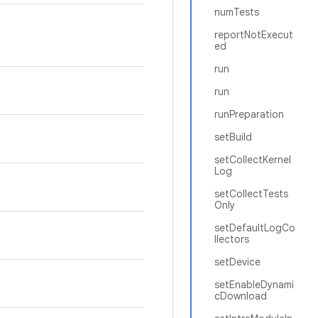
numTests
reportNotExecut
ed
run
run
runPreparation
setBuild
setCollectKernel
Log
setCollectTests
Only
setDefaultLogCo
llectors
setDevice
setEnableDynami
cDownload