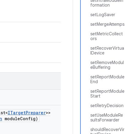
setIntraModuleIn
formation
setLogSaver
setMergeAttemps
setMetricCollect
ors
setRecoverVirtua
lDevice
setRemoveModul
eBuffering
setReportModule
End
setReportModule
Start
setRetryDecision
st<
ITarget
Preparer
>>
setUseModuleRe
n
module
Config)
sultsForwarder
shouldRecoverVir