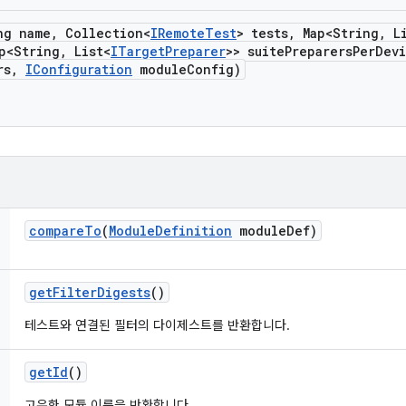
ng name
,
Collection<
IRemote
Test
> tests
,
Map<String
,
Li
p<String
,
List<
ITarget
Preparer
>> suite
Preparers
Per
Dev
rs
,
IConfiguration
module
Config)
compare
To
(
Module
Definition
module
Def)
get
Filter
Digests
()
테스트와 연결된 필터의 다이제스트를 반환합니다.
get
Id
()
고유한 모듈 이름을 반환합니다.