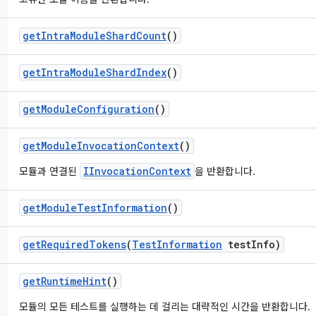
get
Intra
Module
Shard
Count
()
get
Intra
Module
Shard
Index
()
get
Module
Configuration
()
get
Module
Invocation
Context
()
IInvocationContext
모듈과 연결된
을 반환합니다.
get
Module
Test
Information
()
get
Required
Tokens
(
Test
Information
test
Info)
get
Runtime
Hint
()
모듈의 모든 테스트를 실행하는 데 걸리는 대략적인 시간을 반환합니다.