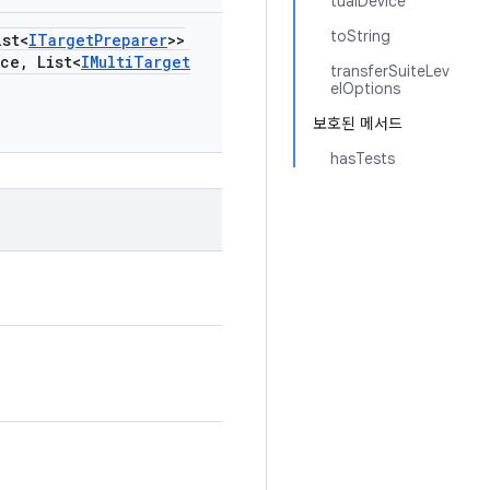
tualDevice
toString
st<
ITarget
Preparer
>>
ice
,
List<
IMulti
Target
transferSuiteLev
elOptions
보호된 메서드
hasTests