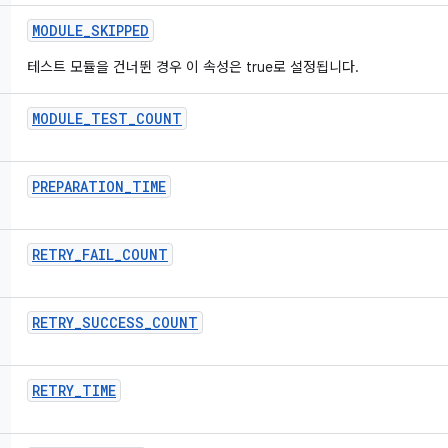
MODULE
_
SKIPPED
테스트 모듈을 건너뛴 경우 이 속성은 true로 설정됩니다.
MODULE
_
TEST
_
COUNT
PREPARATION
_
TIME
RETRY
_
FAIL
_
COUNT
RETRY
_
SUCCESS
_
COUNT
RETRY
_
TIME