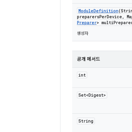
Module
Definition
(Stri
preparers
Per
Device
,
Ma
Preparer
> multi
Prepare
생성자
공개 메서드
int
Set<Digest>
String