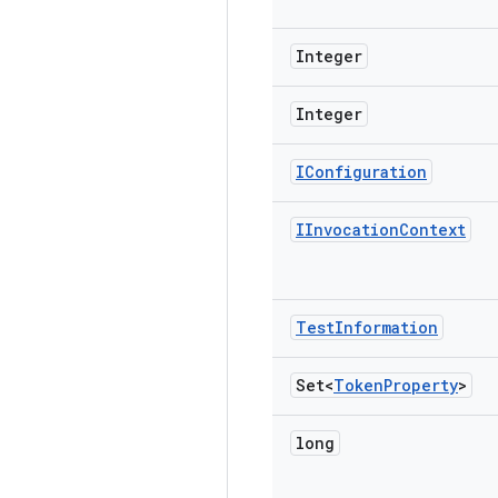
Integer
Integer
IConfiguration
IInvocation
Context
Test
Information
Set<
Token
Property
>
long