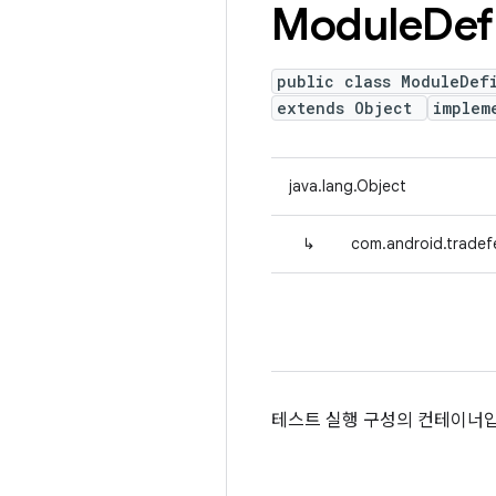
Module
Def
public class ModuleDef
extends Object
implem
java.lang.Object
↳
com.android.tradefe
테스트 실행 구성의 컨테이너입