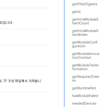
getFilterDigests
getId
getIntraModuleS
ID입니다.
hardCount
getIntraModuleS
hardIndex
getModuleConfi
guration
getModuleInvoca
tionContext
getModuleTestIn
formation
getRequiredToke
ns
L TF 구성 파일에서 가져옵니
getRuntimeHint
hasModuleFailed
neededDevices