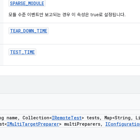
SPARSE
_
MODULE
모듈 수준 이벤트만 보고되는 경우 이 속성은 true로 설정됩니다.
TEAR
_
DOWN
_
TIME
TEST
_
TIME
ng name
,
Collection<
IRemote
Test
> tests
,
Map<String
,
Li
st<
IMulti
Target
Preparer
> multi
Preparers
,
IConfiguratio