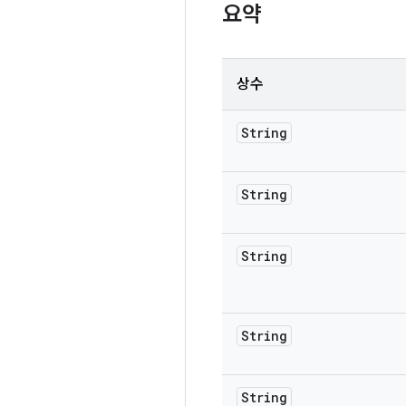
요약
상수
String
String
String
String
String