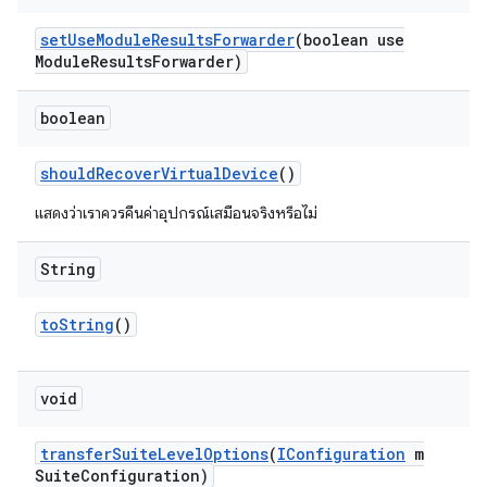
set
Use
Module
Results
Forwarder
(boolean use
Module
Results
Forwarder)
boolean
should
Recover
Virtual
Device
()
แสดงว่าเราควรคืนค่าอุปกรณ์เสมือนจริงหรือไม่
String
to
String
()
void
transfer
Suite
Level
Options
(
IConfiguration
m
Suite
Configuration)