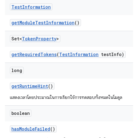
Test
Information
get
Module
Test
Information
()
Set<
Token
Property
>
get
Required
Tokens
(
Test
Information
test
Info)
long
get
Runtime
Hint
()
แสดงเวลาโดยประมาณในการเรียกใช้การทดสอบทั้งหมดในโมดูล
boolean
has
Module
Failed
()