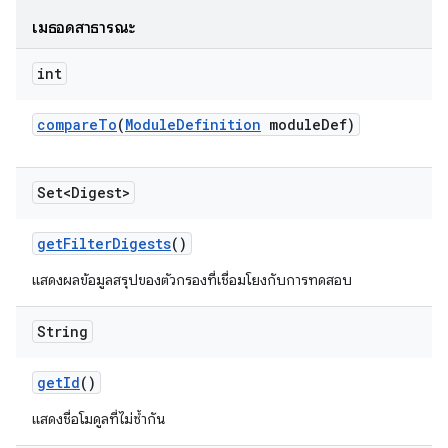
เมธอดสาธารณะ
int
compare
To
(
Module
Definition
module
Def)
Set<Digest>
get
Filter
Digests
()
แสดงผลข้อมูลสรุปของตัวกรองที่เชื่อมโยงกับการทดสอบ
String
get
Id
()
แสดงชื่อโมดูลที่ไม่ซ้ำกัน