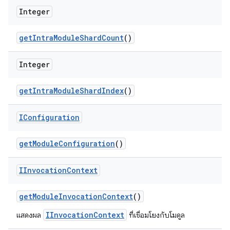
Integer
get
Intra
Module
Shard
Count
()
Integer
get
Intra
Module
Shard
Index
()
IConfiguration
get
Module
Configuration
()
IInvocation
Context
get
Module
Invocation
Context
()
IInvocationContext
แสดงผล
ที่เชื่อมโยงกับโมดูล