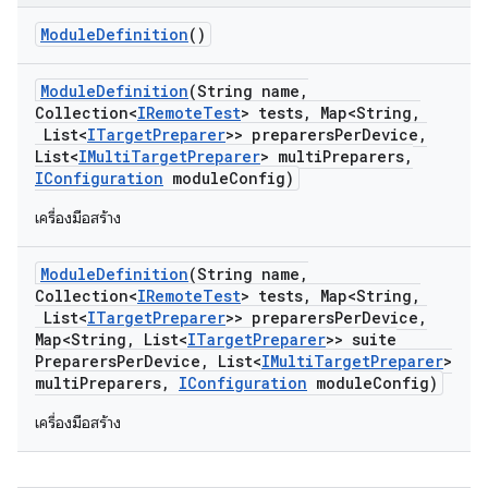
Module
Definition
()
Module
Definition
(String name
,
Collection<
IRemote
Test
> tests
,
Map<String
,
List<
ITarget
Preparer
>> preparers
Per
Device
,
List<
IMulti
Target
Preparer
> multi
Preparers
,
IConfiguration
module
Config)
เครื่องมือสร้าง
Module
Definition
(String name
,
Collection<
IRemote
Test
> tests
,
Map<String
,
List<
ITarget
Preparer
>> preparers
Per
Device
,
Map<String
,
List<
ITarget
Preparer
>> suite
Preparers
Per
Device
,
List<
IMulti
Target
Preparer
>
multi
Preparers
,
IConfiguration
module
Config)
เครื่องมือสร้าง