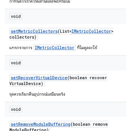
กำหนดว่าเราควรผสานผลลัพธ์หรือไม่
void
set
Metric
Collectors
(List<
IMetric
Collector
>
collectors)
IMetricCollector
แทรกรายการ
ที่โมดูลจะใช้
void
set
Recover
Virtual
Device
(boolean recover
Virtual
Device)
ชุดควรเรียกคืนอุปกรณ์เสมือนจริง
void
set
Remove
Module
Buffering
(boolean remove
Module
Buffering)