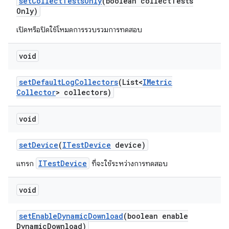
set
Collect
Tests
Only
(boolean collect
Tests
Only)
เปิดหรือปิดใช้โหมดการรวบรวมการทดสอบ
void
set
Default
Log
Collectors
(List<
IMetric
Collector
> collectors)
void
set
Device
(
ITest
Device
device)
ITestDevice
แทรก
ที่จะใช้ระหว่างการทดสอบ
void
set
Enable
Dynamic
Download
(boolean enable
Dynamic
Download)