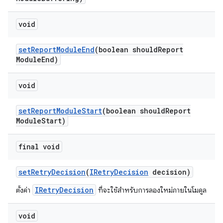
void
set
Report
Module
End
(boolean should
Report
Module
End)
void
set
Report
Module
Start
(boolean should
Report
Module
Start)
final void
set
Retry
Decision
(
IRetry
Decision
decision)
IRetryDecision
ตั้งค่า
ที่จะใช้สำหรับการลองใหม่ภายในโมดูล
void