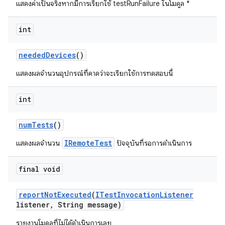
แสดงค่าเป็นจริงหากมีการเรียกใช้ testRunFailure ในโมดูล *
int
needed
Devices
()
แสดงผลจำนวนอุปกรณ์ที่คาดว่าจะเรียกใช้การทดสอบนี้
int
num
Tests
()
IRemoteTest
แสดงผลจำนวน
ปัจจุบันที่รอการดำเนินการ
final void
report
Not
Executed
(
ITest
Invocation
Listener
listener
,
String message)
รายงานโมดูลที่ไม่ได้ดำเนินการเลย