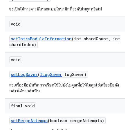
จะเปิดใช้การดาวน์โหลดแบบไดนามิกที่ระดับโมดูลหรือไม่
void
set
Intra
Module
Information
(int shard
Count
,
int
shard
Index)
void
set
Log
Saver
(
ILog
Saver
log
Saver)
ส่งเครื่องมือบันทึกการเรียกใช้ไปยังโมดูลเพื่อให้โมดูลใช้เครื่องมือดัง
กล่าวได้หากจำเป็น
final void
set
Merge
Attemps
(boolean merge
Attempts)