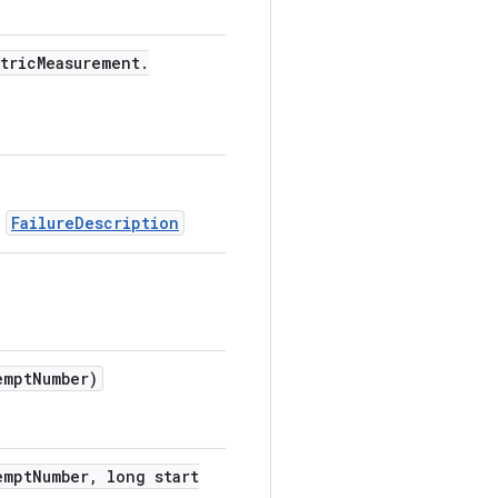
tric
Measurement
.
FailureDescription
ย
empt
Number)
empt
Number
,
long start