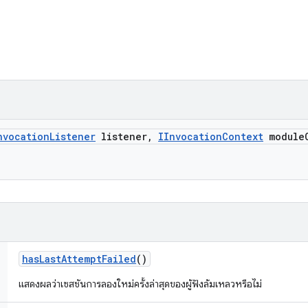
nvocation
Listener
listener
,
IInvocation
Context
module
has
Last
Attempt
Failed
()
แสดงผลว่าเซสชันการลองใหม่ครั้งล่าสุดของผู้ฟังล้มเหลวหรือไม่