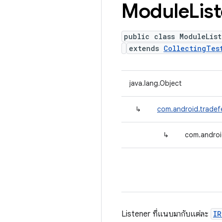
Module
Lis
public class ModuleList
extends
CollectingTes
java.lang.Object
↳
com.android.tradefe
↳
com.androi
Listener ที่แนบมากับแต่ละ
IR