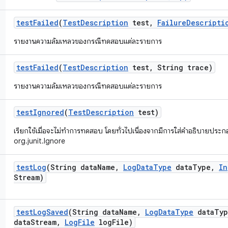
test
Failed
(
Test
Description
test
,
Failure
Descripti
รายงานความล้มเหลวของกรณีทดสอบแต่ละรายการ
test
Failed
(
Test
Description
test
,
String trace)
รายงานความล้มเหลวของกรณีทดสอบแต่ละรายการ
test
Ignored
(
Test
Description
test)
เรียกใช้เมื่อจะไม่ทำการทดสอบ โดยทั่วไปเนื่องจากมีการใส่คำอธิบายป
org.junit.Ignore
test
Log
(String data
Name
,
Log
Data
Type
data
Type
,
In
Stream)
test
Log
Saved
(String data
Name
,
Log
Data
Type
data
Typ
data
Stream
,
Log
File
log
File)