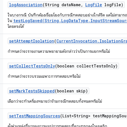
log
Association
(String data
Name
,
Log
File
log
File)
ในบางกรณี บันทึกต้องเชื่อมโยงกับกรณีทดสอบอย่างใกล้ชิด แต่ไม่สามารถ
testLogSaved(String,LogDataType,InputStreamSour
ใน
โดยตรงได้
set
Attempt
Isolation
(
Current
Invocation
.
Isolation
Gr
กำหนดว่าจะรายงานความพยายามดังกล่าวว่าเป็นการแยกหรือไม่
set
Collect
Tests
Only
(boolean collect
Tests
Only)
กำหนดว่าจะรวบรวมเฉพาะการทดสอบหรือไม่
set
Mark
Tests
Skipped
(boolean skip)
เลือกว่าจะทำเครื่องหมายว่าข้ามกรณีทดสอบทั้งหมดหรือไม่
set
Test
Mapping
Sources
(List<String> test
Mapping
Sou
ตั้งค่าแหล่งที่มาของการแมปการทดสอบที่จะแทรกลงในเมตริก