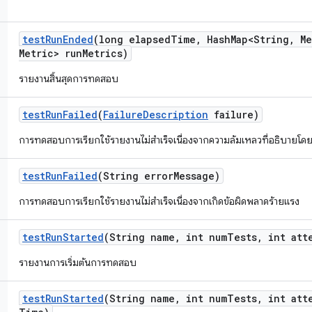
test
Run
Ended
(long elapsed
Time
,
Hash
Map<String
,
Me
Metric> run
Metrics)
รายงานสิ้นสุดการทดสอบ
test
Run
Failed
(
Failure
Description
failure)
การทดสอบการเรียกใช้รายงานไม่สำเร็จเนื่องจากความล้มเหลวที่อธิบายโด
test
Run
Failed
(String error
Message)
การทดสอบการเรียกใช้รายงานไม่สำเร็จเนื่องจากเกิดข้อผิดพลาดร้ายแรง
test
Run
Started
(String name
,
int num
Tests
,
int att
รายงานการเริ่มต้นการทดสอบ
test
Run
Started
(String name
,
int num
Tests
,
int att