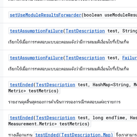
set
Use
Module
Results
Forwarder
(boolean use
Module
Res
test
Assumption
Failure
(
Test
Description
test
,
String
เรียกใช้เมื่อการทดสอบแบบอะตอมแจ้งว่ามีการสมมติเงื่อนไขที่เป็นเท็จ
test
Assumption
Failure
(
Test
Description
test
,
Failu
เรียกใช้เมื่อการทดสอบแบบอะตอมแจ้งว่ามีการสมมติเงื่อนไขที่เป็นเท็จ
test
Ended
(
Test
Description
test
,
Hash
Map<String
,
M
Metric> test
Metrics)
รายงานจุดสิ้นสุดของการดำเนินการของกรณีทดสอบแต่ละรายการ
test
Ended
(
Test
Description
test
,
long end
Time
,
Ha
Measurement
.
Metric> test
Metrics)
testEnded(TestDescription,Map)
ทางเลือกแทน
ซึ่งเราสามาร