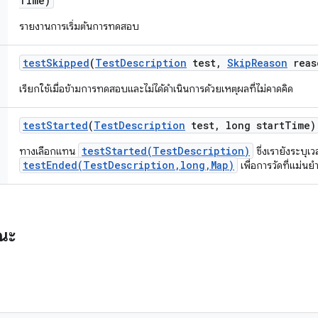
Time)
รายงานการเริ่มต้นการทดสอบ
test
Skipped
(
Test
Description
test
,
Skip
Reason
reas
เรียกใช้เมื่อข้ามการทดสอบและไม่ได้ดำเนินการด้วยเหตุผลที่ไม่คาดคิด
test
Started
(
Test
Description
test
,
long start
Time)
testStarted(TestDescription)
ทางเลือกแทน
ซึ่งเรายังระบุเ
testEnded(TestDescription,long,Map)
เพื่อการวัดที่แม่นย
รณะ