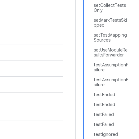
setCollectTests
Only
setMarkTestsSki
pped
setTestMapping
Sources
setUseModuleRe
sultsForwarder
testAssumptionF
ailure
testAssumptionF
ailure
testEnded
testEnded
testFailed
testFailed
testIgnored