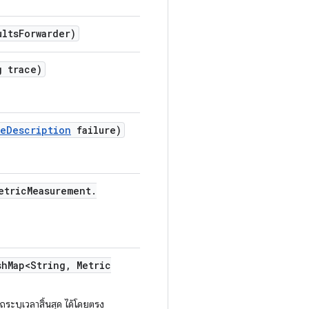
ults
Forwarder)
 trace)
re
Description
failure)
etric
Measurement
.
sh
Map<String
,
Metric
ถระบุเวลาสิ้นสุด ได้โดยตรง