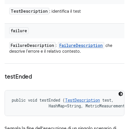
Test
Description
: identifica il test
failure
Failure
Description
Failure
Description
:
che
descrive l'errore e il relativo contesto.
test
Ended
public void testEnded (
TestDescription
 test, 

                HashMap<String, MetricMeasurement.
Segnala la fine dell'esecuzione di un singolo scenario di