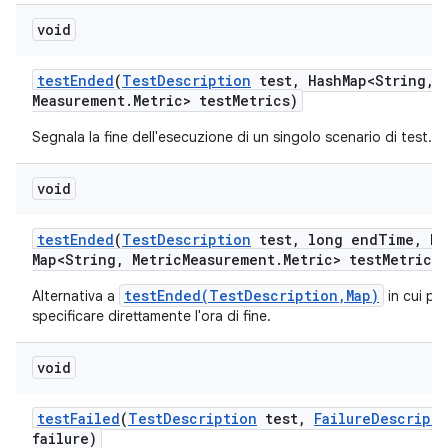
void
test
Ended
(
Test
Description
test
,
Hash
Map<String
,
M
Measurement
.
Metric> test
Metrics)
Segnala la fine dell'esecuzione di un singolo scenario di test.
void
test
Ended
(
Test
Description
test
,
long end
Time
,
Ha
Map<String
,
Metric
Measurement
.
Metric> test
Metrics)
testEnded(TestDescription,Map)
Alternativa a
in cui po
specificare direttamente l'ora di fine.
void
test
Failed
(
Test
Description
test
,
Failure
Descripti
failure)