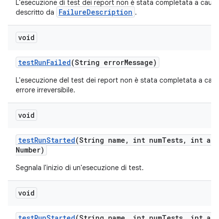
L'esecuzione di test dei report non è stata completata a causa
FailureDescription
descritto da
.
void
test
Run
Failed
(String error
Message)
L'esecuzione del test dei report non è stata completata a caus
errore irreversibile.
void
test
Run
Started
(String name
,
int num
Tests
,
int att
Number)
Segnala l'inizio di un'esecuzione di test.
void
test
Run
Started
(String name
,
int num
Tests
,
int att