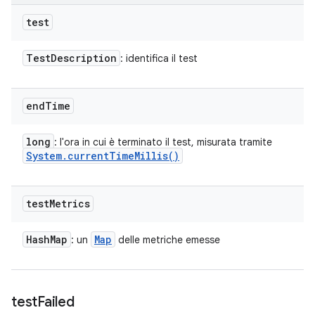
test
Test
Description
: identifica il test
end
Time
long
: l'ora in cui è terminato il test, misurata tramite
System
.
current
Time
Millis(
)
test
Metrics
Hash
Map
Map
: un
delle metriche emesse
test
Failed