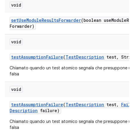
void
set
Use
Module
Results
Forwarder
(boolean use
Module
Res
Forwarder)
void
test
Assumption
Failure
(
Test
Description
test
,
Strin
Chiamato quando un test atomico segnala che presuppone un
falsa
void
test
Assumption
Failure
(
Test
Description
test
,
Failu
Description
failure)
Chiamato quando un test atomico segnala che presuppone un
falsa