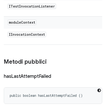
ITest
Invocation
Listener
module
Context
IInvocation
Context
Metodi pubblici
has
Last
Attempt
Failed
public boolean hasLastAttemptFailed ()