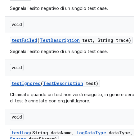
Segnala l'esito negativo di un singolo test case.
void
test
Failed
(
Test
Description
test
,
String trace)
Segnala l'esito negativo di un singolo test case.
void
test
Ignored
(
Test
Description
test)
Chiamato quando un test non verrà eseguito, in genere perch
di test è annotato con org.junit.Ignore.
void
test
Log
(String data
Name
,
Log
Data
Type
data
Type
,
I
Source
data
Stream)