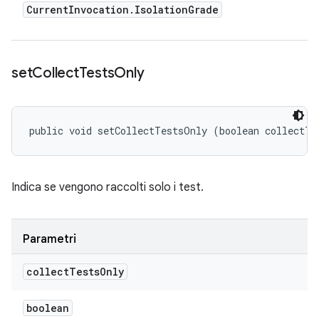
Current
Invocation
.
Isolation
Grade
set
Collect
Tests
Only
public void setCollectTestsOnly (boolean collectTe
Indica se vengono raccolti solo i test.
Parametri
collect
Tests
Only
boolean