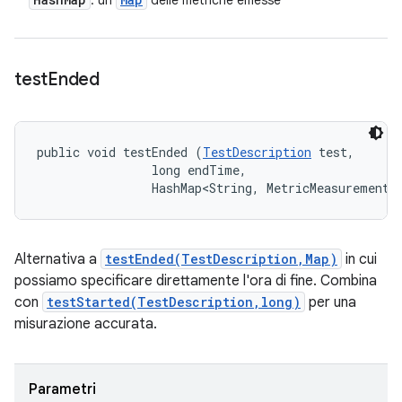
: un
delle metriche emesse
test
Ended
public void testEnded (
TestDescription
 test, 

                long endTime, 

                HashMap<String, MetricMeasurement.
Alternativa a
testEnded(TestDescription,Map)
in cui
possiamo specificare direttamente l'ora di fine. Combina
con
testStarted(TestDescription,long)
per una
misurazione accurata.
Parametri