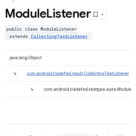
Module
Listener
public class ModuleListener
extends
CollectingTestListener
java.lang.Object
↳
com.android.tradefed.result.CollectingTestListener
↳
com.android.tradefed.testtype.suite.ModuleLi