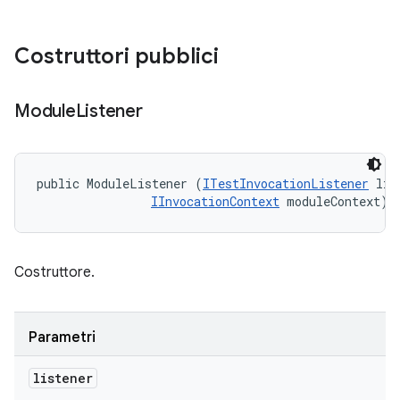
Costruttori pubblici
Module
Listener
public ModuleListener (
ITestInvocationListener
 lis
IInvocationContext
 moduleContext)
Costruttore.
Parametri
listener