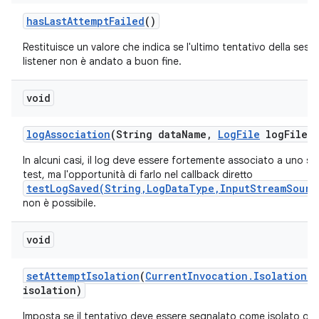
has
Last
Attempt
Failed
()
Restituisce un valore che indica se l'ultimo tentativo della sess
listener non è andato a buon fine.
void
log
Association
(String data
Name
,
Log
File
log
File)
In alcuni casi, il log deve essere fortemente associato a uno sc
test, ma l'opportunità di farlo nel callback diretto
testLogSaved(String,LogDataType,InputStreamSourc
non è possibile.
void
set
Attempt
Isolation
(
Current
Invocation
.
Isolation
G
isolation)
Imposta se il tentativo deve essere segnalato come isolato o 