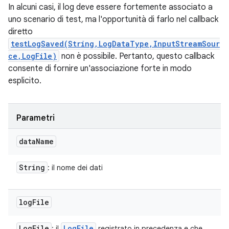
In alcuni casi, il log deve essere fortemente associato a
uno scenario di test, ma l'opportunità di farlo nel callback
diretto
testLogSaved(String,LogDataType,InputStreamSour
ce,LogFile)
non è possibile. Pertanto, questo callback
consente di fornire un'associazione forte in modo
esplicito.
Parametri
data
Name
String
: il nome dei dati
log
File
Log
File
Log
File
: il
registrato in precedenza e che