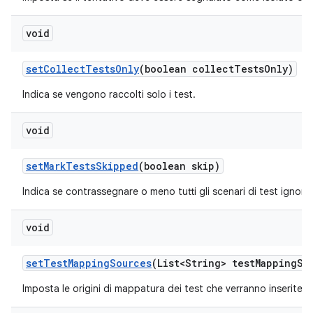
void
set
Collect
Tests
Only
(boolean collect
Tests
Only)
Indica se vengono raccolti solo i test.
void
set
Mark
Tests
Skipped
(boolean skip)
Indica se contrassegnare o meno tutti gli scenari di test ignorat
void
set
Test
Mapping
Sources
(List<String> test
Mapping
So
Imposta le origini di mappatura dei test che verranno inserite n