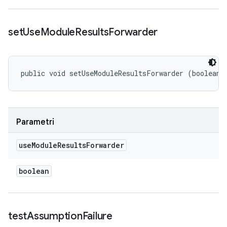
set
Use
Module
Results
Forwarder
public void setUseModuleResultsForwarder (boolean 
Parametri
use
Module
Results
Forwarder
boolean
test
Assumption
Failure