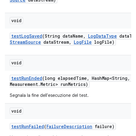
void
test
Log
Saved
(String data
Name
,
Log
Data
Type
data
Ty
Stream
Source
data
Stream
,
Log
File
log
File)
void
test
Run
Ended
(long elapsed
Time
,
Hash
Map<String
,
Me
Measurement
.
Metric> run
Metrics)
Segnala la fine dell'esecuzione del test.
void
test
Run
Failed
(
Failure
Description
failure)