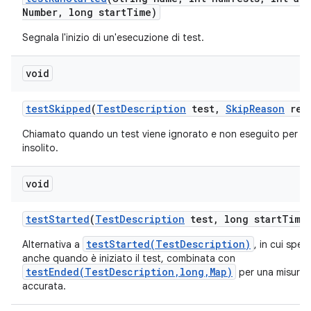
Number
,
long start
Time)
Segnala l'inizio di un'esecuzione di test.
void
test
Skipped
(
Test
Description
test
,
Skip
Reason
rea
Chiamato quando un test viene ignorato e non eseguito per u
insolito.
void
test
Started
(
Test
Description
test
,
long start
Time
testStarted(TestDescription)
Alternativa a
, in cui spec
anche quando è iniziato il test, combinata con
testEnded(TestDescription,long,Map)
per una misuraz
accurata.