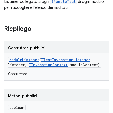
Listener collegato a ogni
IRemoteTest
di ogni modulo
per raccogliere l'elenco dei risultati.
Riepilogo
Costruttori pubblici
Module
Listener
(
ITest
Invocation
Listener
listener
,
IInvocation
Context
module
Context)
Costruttore.
Metodi pubblici
boolean