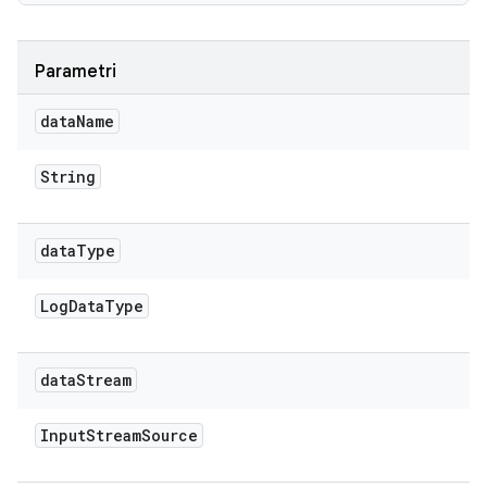
Parametri
data
Name
String
data
Type
Log
Data
Type
data
Stream
Input
Stream
Source