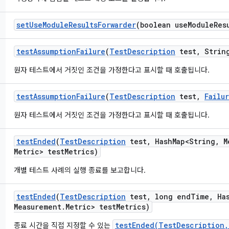
set
Use
Module
Results
Forwarder
(boolean use
Module
Res
test
Assumption
Failure
(
Test
Description
test
,
String
원자 테스트에서 거짓인 조건을 가정한다고 표시할 때 호출됩니다.
test
Assumption
Failure
(
Test
Description
test
,
Failu
원자 테스트에서 거짓인 조건을 가정한다고 표시할 때 호출됩니다.
test
Ended
(
Test
Description
test
,
Hash
Map<String
,
M
Metric> test
Metrics)
개별 테스트 사례의 실행 종료를 보고합니다.
test
Ended
(
Test
Description
test
,
long end
Time
,
Ha
Measurement
.
Metric> test
Metrics)
testEnded(TestDescription,
종료 시간을 직접 지정할 수 있는