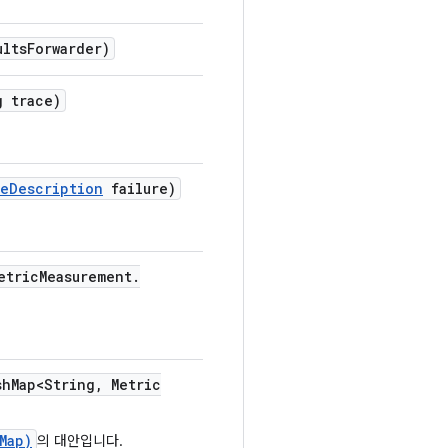
ults
Forwarder)
 trace)
re
Description
failure)
etric
Measurement
.
sh
Map<String
,
Metric
Map)
의 대안입니다.