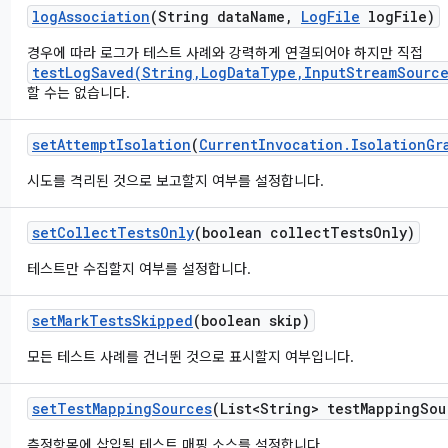
log
Association
(String data
Name
,
Log
File
log
File)
경우에 따라 로그가 테스트 사례와 강력하게 연결되어야 하지만 직접
testLogSaved(String,LogDataType,InputStreamSource
할 수는 없습니다.
set
Attempt
Isolation
(
Current
Invocation
.
Isolation
Gr
시도를 격리된 것으로 보고할지 여부를 설정합니다.
set
Collect
Tests
Only
(boolean collect
Tests
Only)
테스트만 수집할지 여부를 설정합니다.
set
Mark
Tests
Skipped
(boolean skip)
모든 테스트 사례를 건너뛴 것으로 표시할지 여부입니다.
set
Test
Mapping
Sources
(List<String> test
Mapping
Sou
측정항목에 삽입될 테스트 매핑 소스를 설정합니다.