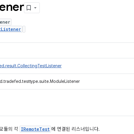
tener
ener
tListener
d.result.CollectingTestListener
d.tradefed.testtype.suite.ModuleListener
 모듈의 각
IRemoteTest
에 연결된 리스너입니다.