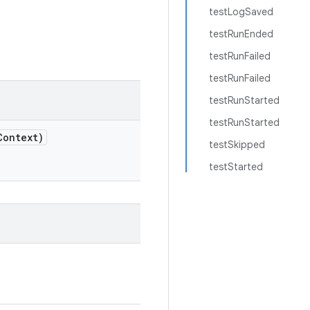
testLogSaved
testRunEnded
testRunFailed
testRunFailed
testRunStarted
testRunStarted
Context)
testSkipped
testStarted