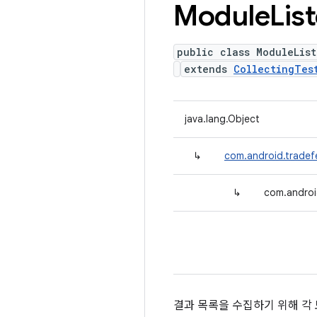
Module
Lis
public class ModuleList
extends
CollectingTes
java.lang.Object
↳
com.android.tradefe
↳
com.androi
결과 목록을 수집하기 위해 각