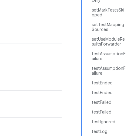
Only
setMarkTestsSki
pped
setTestMapping
Sources
setUseModuleRe
sultsForwarder
testAssumptionF
ailure
testAssumptionF
ailure
testEnded
testEnded
testFailed
testFailed
testIgnored
testLog