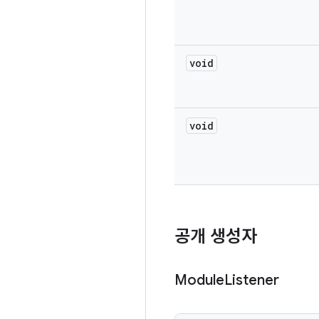
void
void
공개 생성자
Module
Listener