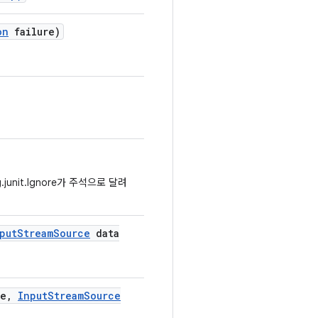
on
failure)
nit.Ignore가 주석으로 달려
put
Stream
Source
data
e
,
Input
Stream
Source