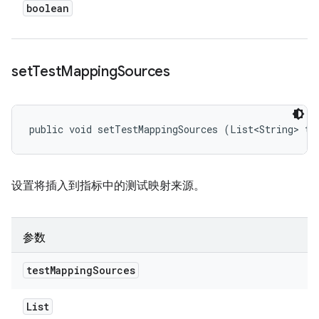
boolean
set
Test
Mapping
Sources
public void setTestMappingSources (List<String> te
设置将插入到指标中的测试映射来源。
参数
test
Mapping
Sources
List