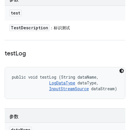
test
Test
Description
：标识测试
test
Log
public void testLog (String dataName, 

LogDataType
 dataType, 

InputStreamSource
 dataStream)
参数
data
Name