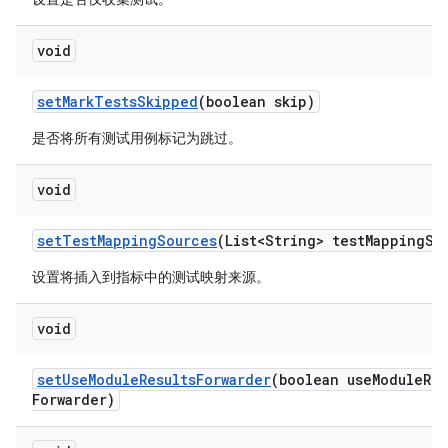
void
set
Mark
Tests
Skipped
(boolean skip)
是否将所有测试用例标记为跳过。
void
set
Test
Mapping
Sources
(List<String> test
Mapping
So
设置将插入到指标中的测试映射来源。
void
set
Use
Module
Results
Forwarder
(boolean use
Module
Res
Forwarder)