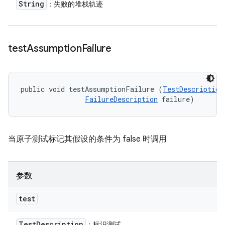
String
：失败的堆栈轨迹
test
Assumption
Failure
public void testAssumptionFailure (
TestDescription
FailureDescription
 failure)
当原子测试标记其假设的条件为 false 时调用
参数
test
Test
Description
：标识测试