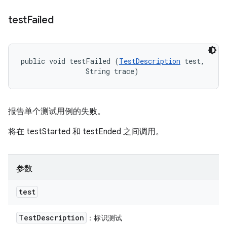
test
Failed
public void testFailed (
TestDescription
 test, 

                String trace)
报告单个测试用例的失败。
将在 testStarted 和 testEnded 之间调用。
参数
test
Test
Description
：标识测试