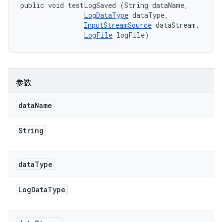
public void testLogSaved (String dataName, 

LogDataType
 dataType, 

InputStreamSource
 dataStream, 

LogFile
 logFile)
参数
data
Name
String
data
Type
Log
Data
Type