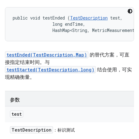
public void testEnded (
TestDescription
 test, 

                long endTime, 

                HashMap<String, MetricMeasurement.
testEnded(TestDescription,Map)
的替代方案，可直
接指定结束时间。与
testStarted(TestDescription,long)
结合使用，可实
现精确衡量。
参数
test
Test
Description
：标识测试