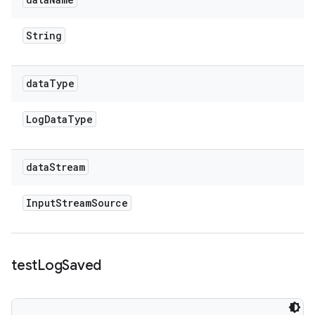
String
data
Type
Log
Data
Type
data
Stream
Input
Stream
Source
test
Log
Saved