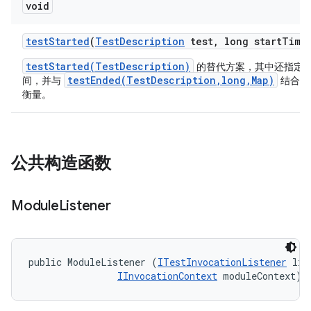
void
test
Started
(
Test
Description
test
,
long start
Time
testStarted(TestDescription)
的替代方案，其中还指定
testEnded(TestDescription,long,Map)
间，并与
结合使
衡量。
公共构造函数
Module
Listener
public ModuleListener (
ITestInvocationListener
 lis
IInvocationContext
 moduleContext)