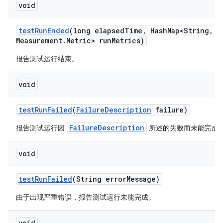
void
test
Run
Ended
(long elapsed
Time
,
Hash
Map<String
,
Me
Measurement
.
Metric> run
Metrics)
报告测试运行结束。
void
test
Run
Failed
(
Failure
Description
failure)
FailureDescription
报告测试运行因
所述的失败而未能完成
void
test
Run
Failed
(String error
Message)
由于出现严重错误，报告测试运行未能完成。
void