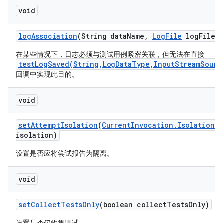
void
log
Association
(String data
Name
,
Log
File
log
File)
在某些情况下，日志必须与测试用例紧密关联，但无法在直接
testLogSaved(String,LogDataType,InputStreamSourc
回调中实现此目的。
void
set
Attempt
Isolation
(
Current
Invocation
.
Isolation
G
isolation)
设置是否应将尝试报告为隔离。
void
set
Collect
Tests
Only
(boolean collect
Tests
Only)
设置是否仅收集测试。