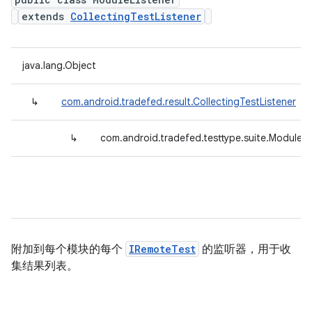
extends
CollectingTestListener
java.lang.Object
↳
com.android.tradefed.result.CollectingTestListener
↳
com.android.tradefed.testtype.suite.ModuleLi
附加到每个模块的每个
IRemoteTest
的监听器，用于收
集结果列表。