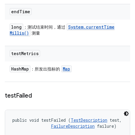
end
Time
long
System
.
current
Time
：测试结束时间，通过
Millis(
)
测量
test
Metrics
Hash
Map
Map
：所发出指标的
test
Failed
public void testFailed (
TestDescription
 test, 

FailureDescription
 failure)