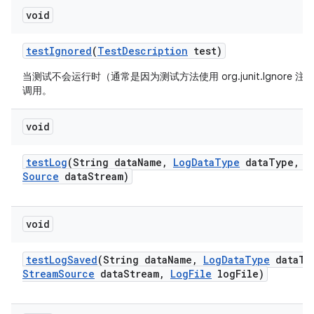
void
test
Ignored
(
Test
Description
test)
当测试不会运行时（通常是因为测试方法使用 org.junit.Ignore 
调用。
void
test
Log
(String data
Name
,
Log
Data
Type
data
Type
,
I
Source
data
Stream)
void
test
Log
Saved
(String data
Name
,
Log
Data
Type
data
Ty
Stream
Source
data
Stream
,
Log
File
log
File)