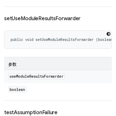
set
Use
Module
Results
Forwarder
public void setUseModuleResultsForwarder (boolean 
参数
use
Module
Results
Forwarder
boolean
test
Assumption
Failure