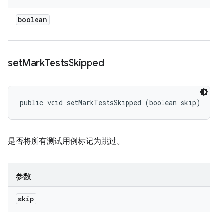
boolean
set
Mark
Tests
Skipped
public void setMarkTestsSkipped (boolean skip)
是否将所有测试用例标记为跳过。
参数
skip