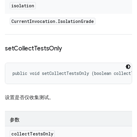
isolation
Current
Invocation
.
Isolation
Grade
set
Collect
Tests
Only
public void setCollectTestsOnly (boolean collectTe
设置是否仅收集测试。
参数
collect
Tests
Only