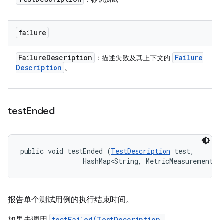
failure
Failure
Description
Failure
：描述失败及其上下文的
Description
。
test
Ended
public void testEnded (
TestDescription
 test, 

                HashMap<String, MetricMeasurement.
报告单个测试用例的执行结束时间。
如果未调用
testFailed(TestDescription,