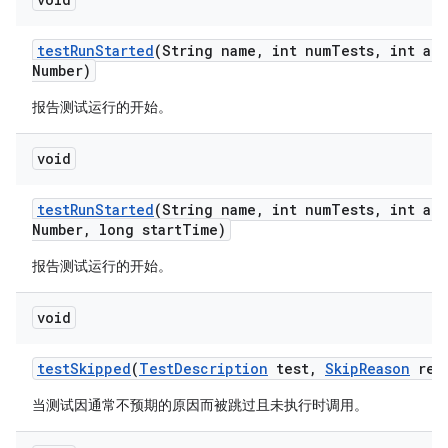
test
Run
Started
(String name
,
int num
Tests
,
int att
Number)
报告测试运行的开始。
void
test
Run
Started
(String name
,
int num
Tests
,
int att
Number
,
long start
Time)
报告测试运行的开始。
void
test
Skipped
(
Test
Description
test
,
Skip
Reason
rea
当测试因通常不预期的原因而被跳过且未执行时调用。