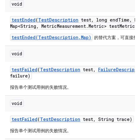
void
test
Ended
(
Test
Description
test
,
long end
Time
,
Ha
Map<String
,
Metric
Measurement
.
Metric> test
Metrics)
testEnded(TestDescription,Map)
的替代方案，可直接指
void
test
Failed
(
Test
Description
test
,
Failure
Descripti
failure)
报告单个测试用例的失败情况。
void
test
Failed
(
Test
Description
test
,
String trace)
报告单个测试用例的失败情况。