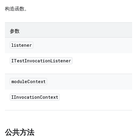
构造函数。
参数
listener
ITest
Invocation
Listener
module
Context
IInvocation
Context
公共方法