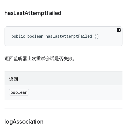
has
Last
Attempt
Failed
public boolean hasLastAttemptFailed ()
返回监听器上次重试会话是否失败。
返回
boolean
log
Association