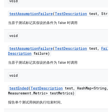
void
test
Assumption
Failure
(
Test
Description
test
,
Strin
当原子测试标记其假设的条件为 false 时调用
void
test
Assumption
Failure
(
Test
Description
test
,
Failu
Description
failure)
当原子测试标记其假设的条件为 false 时调用
void
test
Ended
(
Test
Description
test
,
Hash
Map<String
,
M
Measurement
.
Metric> test
Metrics)
报告单个测试用例的执行结束时间。