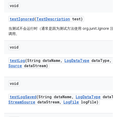
void
test
Ignored
(
Test
Description
test)
当测试不会运行时（通常是因为测试方法使用 org.junit.Ignore 
调用。
void
test
Log
(String data
Name
,
Log
Data
Type
data
Type
,
I
Source
data
Stream)
void
test
Log
Saved
(String data
Name
,
Log
Data
Type
data
Ty
Stream
Source
data
Stream
,
Log
File
log
File)