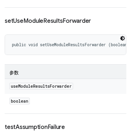
set
Use
Module
Results
Forwarder
public void setUseModuleResultsForwarder (boolean 
参数
use
Module
Results
Forwarder
boolean
test
Assumption
Failure