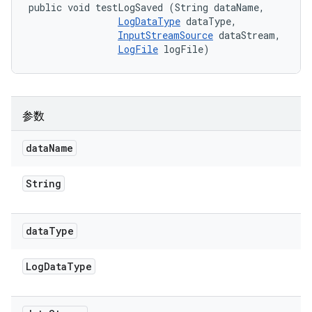
public void testLogSaved (String dataName, 

LogDataType
 dataType, 

InputStreamSource
 dataStream, 

LogFile
 logFile)
参数
data
Name
String
data
Type
Log
Data
Type