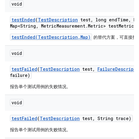
void
test
Ended
(
Test
Description
test
,
long end
Time
,
Ha
Map<String
,
Metric
Measurement
.
Metric> test
Metrics)
testEnded(TestDescription,Map)
的替代方案，可直接指
void
test
Failed
(
Test
Description
test
,
Failure
Descripti
failure)
报告单个测试用例的失败情况。
void
test
Failed
(
Test
Description
test
,
String trace)
报告单个测试用例的失败情况。