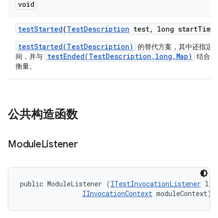
void
test
Started
(
Test
Description
test
,
long start
Time
testStarted(TestDescription)
的替代方案，其中还指定
testEnded(TestDescription,long,Map)
间，并与
结合使
衡量。
公共构造函数
Module
Listener
public ModuleListener (
ITestInvocationListener
 lis
IInvocationContext
 moduleContext)