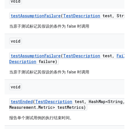
void
test
Assumption
Failure
(
Test
Description
test
,
Strin
当原子测试标记其假设的条件为 false 时调用
void
test
Assumption
Failure
(
Test
Description
test
,
Failu
Description
failure)
当原子测试标记其假设的条件为 false 时调用
void
test
Ended
(
Test
Description
test
,
Hash
Map<String
,
M
Measurement
.
Metric> test
Metrics)
报告单个测试用例的执行结束时间。