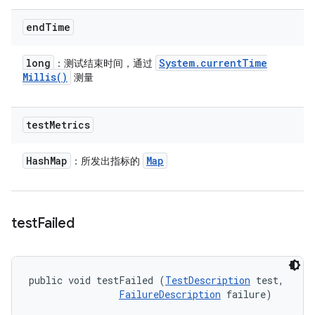
end
Time
long
System
.
current
Time
：测试结束时间，通过
Millis(
)
测量
test
Metrics
Hash
Map
Map
：所发出指标的
test
Failed
public void testFailed (
TestDescription
 test, 

FailureDescription
 failure)