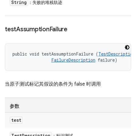
String
：失败的堆栈轨迹
test
Assumption
Failure
public void testAssumptionFailure (
TestDescription
FailureDescription
 failure)
当原子测试标记其假设的条件为 false 时调用
参数
test
Test
Description
：标识测试