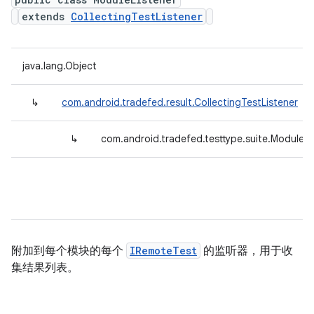
extends
CollectingTestListener
java.lang.Object
↳
com.android.tradefed.result.CollectingTestListener
↳
com.android.tradefed.testtype.suite.ModuleLi
附加到每个模块的每个
IRemoteTest
的监听器，用于收
集结果列表。