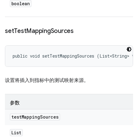
boolean
set
Test
Mapping
Sources
public void setTestMappingSources (List<String> te
设置将插入到指标中的测试映射来源。
参数
test
Mapping
Sources
List