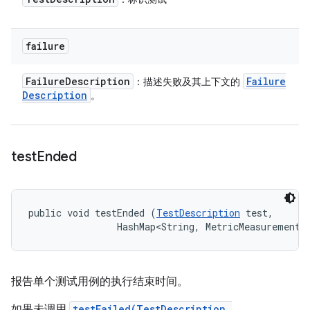
failure
Failure
Description
Failure
：描述失败及其上下文的
Description
。
test
Ended
public void testEnded (
TestDescription
 test, 

                HashMap<String, MetricMeasurement.
报告单个测试用例的执行结束时间。
如果未调用
testFailed(TestDescription,