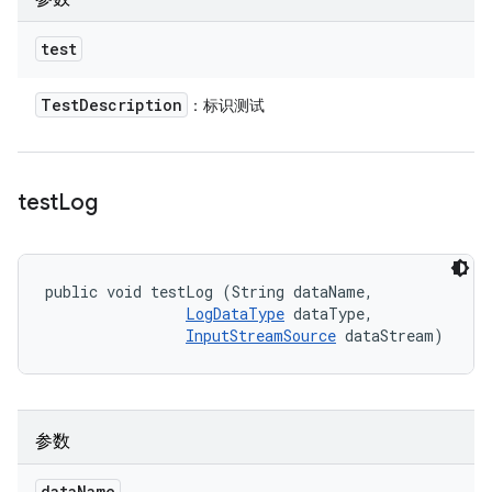
test
Test
Description
：标识测试
test
Log
public void testLog (String dataName, 

LogDataType
 dataType, 

InputStreamSource
 dataStream)
参数
data
Name