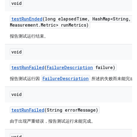
void
test
Run
Ended
(long elapsed
Time
,
Hash
Map<String
,
Me
Measurement
.
Metric> run
Metrics)
报告测试运行结束。
void
test
Run
Failed
(
Failure
Description
failure)
FailureDescription
报告测试运行因
所述的失败而未能完成
void
test
Run
Failed
(String error
Message)
由于出现严重错误，报告测试运行未能完成。
void