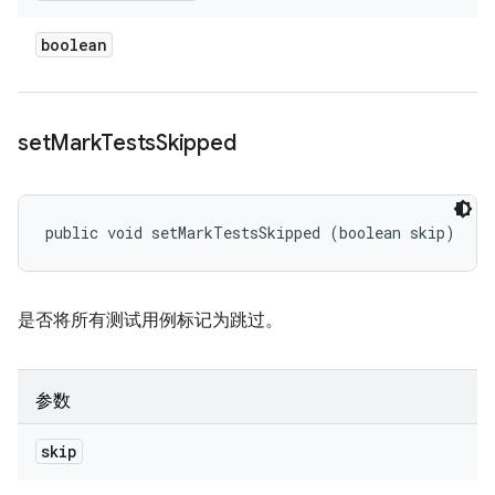
boolean
set
Mark
Tests
Skipped
public void setMarkTestsSkipped (boolean skip)
是否将所有测试用例标记为跳过。
参数
skip