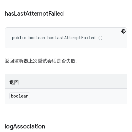
has
Last
Attempt
Failed
public boolean hasLastAttemptFailed ()
返回监听器上次重试会话是否失败。
返回
boolean
log
Association