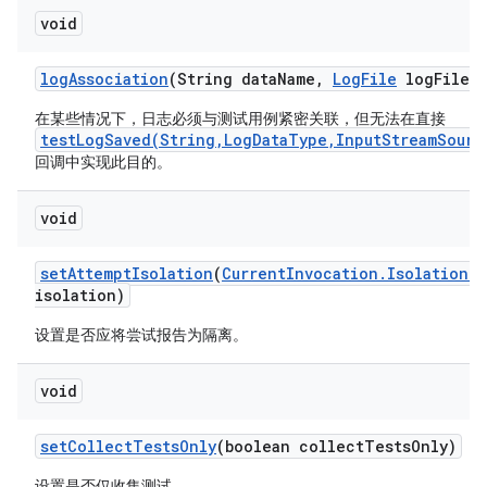
void
log
Association
(String data
Name
,
Log
File
log
File)
在某些情况下，日志必须与测试用例紧密关联，但无法在直接
testLogSaved(String,LogDataType,InputStreamSourc
回调中实现此目的。
void
set
Attempt
Isolation
(
Current
Invocation
.
Isolation
G
isolation)
设置是否应将尝试报告为隔离。
void
set
Collect
Tests
Only
(boolean collect
Tests
Only)
设置是否仅收集测试。