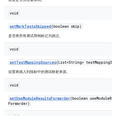
void
set
Mark
Tests
Skipped
(boolean skip)
是否将所有测试用例标记为跳过。
void
set
Test
Mapping
Sources
(List<String> test
Mapping
So
设置将插入到指标中的测试映射来源。
void
set
Use
Module
Results
Forwarder
(boolean use
Module
Res
Forwarder)