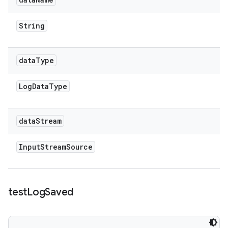
String
data
Type
Log
Data
Type
data
Stream
Input
Stream
Source
test
Log
Saved