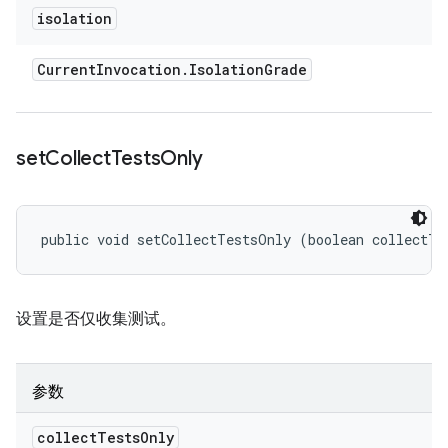
isolation
Current
Invocation
.
Isolation
Grade
set
Collect
Tests
Only
public void setCollectTestsOnly (boolean collectTe
设置是否仅收集测试。
参数
collect
Tests
Only