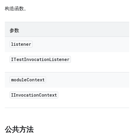
构造函数。
参数
listener
ITest
Invocation
Listener
module
Context
IInvocation
Context
公共方法