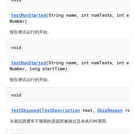
test
Run
Started
(String name
,
int num
Tests
,
int att
Number)
报告测试运行的开始。
void
test
Run
Started
(String name
,
int num
Tests
,
int att
Number
,
long start
Time)
报告测试运行的开始。
void
test
Skipped
(
Test
Description
test
,
Skip
Reason
rea
当测试因通常不预期的原因而被跳过且未执行时调用。