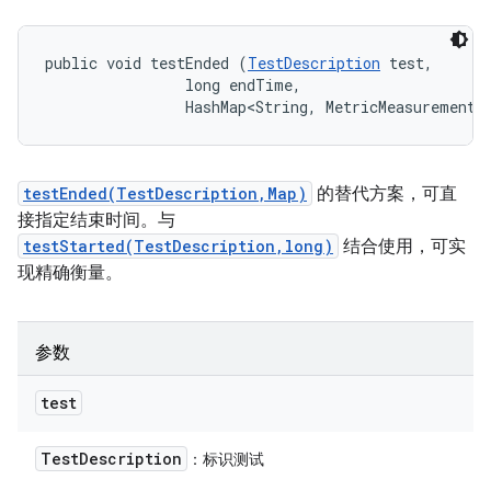
public void testEnded (
TestDescription
 test, 

                long endTime, 

                HashMap<String, MetricMeasurement.
testEnded(TestDescription,Map)
的替代方案，可直
接指定结束时间。与
testStarted(TestDescription,long)
结合使用，可实
现精确衡量。
参数
test
Test
Description
：标识测试