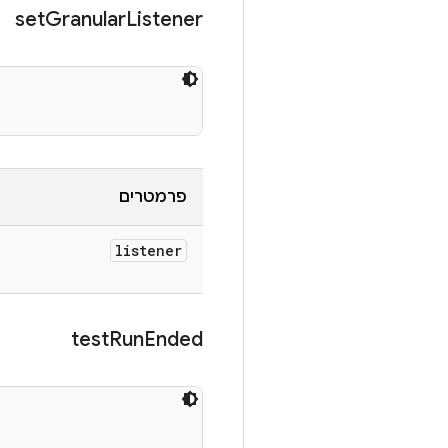
set
Granular
Listener
פרמטרים
listener
test
Run
Ended