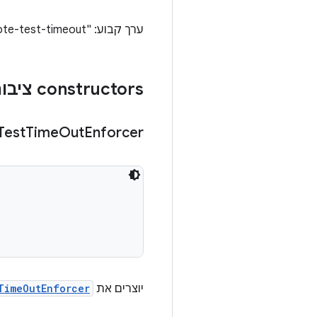
ערך קבוע: "remote-test-timeout"
‫constructors ציבוריים
Test
Time
Out
Enforcer
 

יוצרים את
TimeOutEnforcer