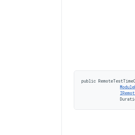
public RemoteTestTime
Module
IRemot
                Durati