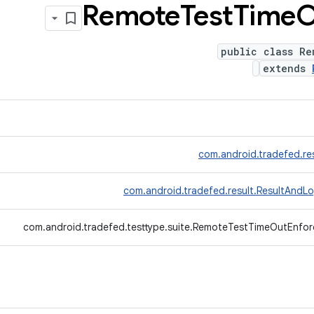
Remote
Test
Time
O
public class Re
extends
com.android.tradefed.re
com.android.tradefed.result.ResultAndL
com.android.tradefed.testtype.suite.RemoteTestTimeOutEnfor