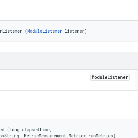
rListener (
ModuleListener
 listener)
Module
Listener
ed (long elapsedTime, 

p<String, MetricMeasurement.Metric> runMetrics)