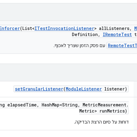
Enforcer
(List<
ITest
Invocation
Listener
> all
Listeners
,
M
Definition
,
IRemote
Test
t
RemoteTest
עם פסק הזמן שצריך לאכוף.
set
Granular
Listener
(
Module
Listener
listener)
ng elapsed
Time
,
Hash
Map<String
,
Metric
Measurement
.
Metric> run
Metrics)
דוחות על סיום הרצת הבדיקה.