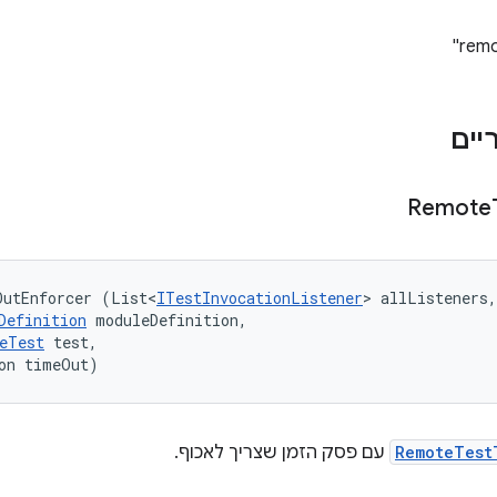
Remote
OutEnforcer (List<
ITestInvocationListener
> allListeners,
Definition
 moduleDefinition, 

eTest
 test, 

on timeOut)
RemoteTest
עם פסק הזמן שצריך לאכוף.