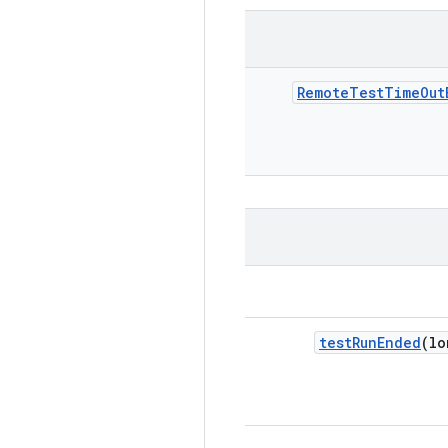
Remote
Test
Time
Out
test
Run
Ended
(lo