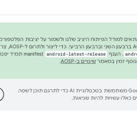
 2026, כדי להתאים למודל הפיתוח היציב שלנו ולשמור על יציבות הפלט
נפרסם קוד מקור ב-AOSP 
andr
. הענף
android-latest-release
manifest תמי
שינויים ב-AOSP
.
‫Google משתמשת בטכנולוגיית AI כדי לתרגם תוכן לשפה
 כאלו עשויות להיות שגיאות.