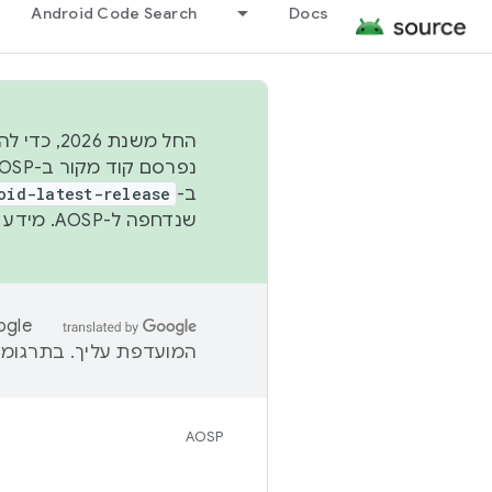
Android Code Search
Docs
החל משנת
ב-
oid-latest-release
שנדחפה ל-AOSP. מידע נוסף זמין במאמר
המועדפת עליך. בתרגומים
AOSP