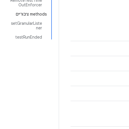
RemoteTestTime
OutEnforcer
‫methods ציבוריים
setGranularListe
ner
testRunEnded