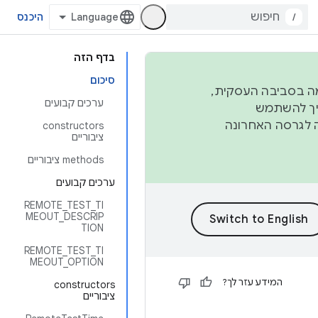
/
היכנס
בדף הזה
סיכום
פורמה בסביבה העסקית,
ערכים קבועים
ברבעון השני וברבעון הרביעי. כדי ליצור ולתרום ל-AOSP, צריך להשתמש
ד יפנה לגרסה האחרונה
‫constructors
ציבוריים
‫methods ציבוריים
ערכים קבועים
REMOTE_TEST_TI
MEOUT_DESCRIP
TION
REMOTE_TEST_TI
MEOUT_OPTION
המידע עזר לך?
‫constructors
ציבוריים