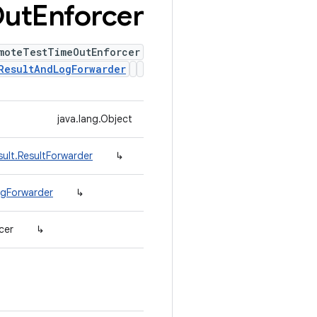
ut
Enforcer
moteTestTimeOutEnforcer
ResultAndLogForwarder
java.lang.Object
sult.ResultForwarder
↳
ogForwarder
↳
cer
↳