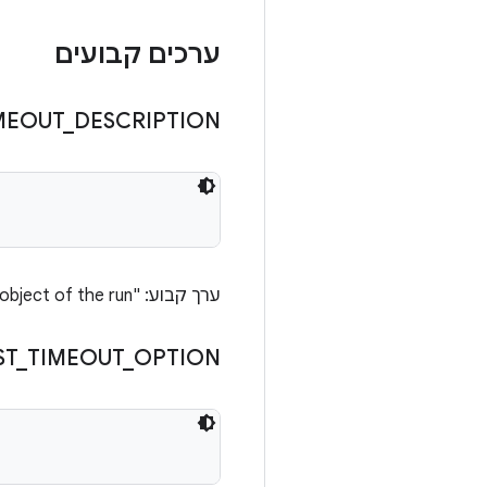
ערכים קבועים
MEOUT
_
DESCRIPTION
ערך קבוע: "The timeout that will be applied to each remote test object of the run."
ST
_
TIMEOUT
_
OPTION